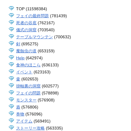
TOP (11598384)
フェイの最終問題
(781439)
死者の谷底
(762167)
儀式の洞窟
(703540)
テーブルマウンテン
(700632)
剣
(695275)
魔蝕虫の道
(653159)
Help
(642974)
食神のほこら
(636133)
イベント
(623163)
壷
(602653)
掛軸裏の洞窟
(602577)
フェイの問題
(578898)
モンスター
(576908)
盾
(576806)
巻物
(576096)
アイテム
(569491)
ストーリー攻略
(563335)