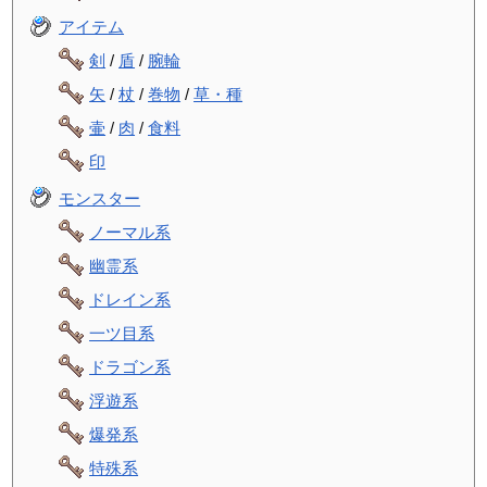
アイテム
剣
/
盾
/
腕輪
矢
/
杖
/
巻物
/
草・種
壷
/
肉
/
食料
印
モンスター
ノーマル系
幽霊系
ドレイン系
一ツ目系
ドラゴン系
浮遊系
爆発系
特殊系