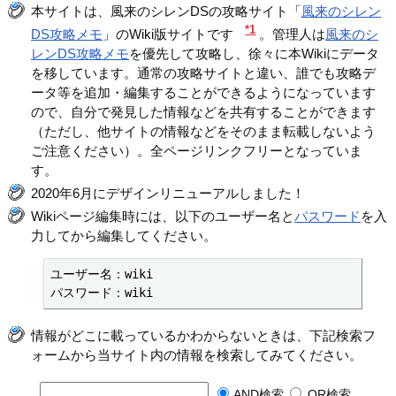
本サイトは、風来のシレンDSの攻略サイト「
風来のシレン
*1
DS攻略メモ
」のWiki版サイトです
。管理人は
風来のシ
レンDS攻略メモ
を優先して攻略し、徐々に本Wikiにデータ
を移しています。通常の攻略サイトと違い、誰でも攻略デ
ータ等を追加・編集することができるようになっています
ので、自分で発見した情報などを共有することができます
（ただし、他サイトの情報などをそのまま転載しないよう
ご注意ください）。全ページリンクフリーとなっていま
す。
2020年6月にデザインリニューアルしました！
Wikiページ編集時には、以下のユーザー名と
パスワード
を入
力してから編集してください。
ユーザー名：wiki

パスワード：wiki
情報がどこに載っているかわからないときは、下記検索フ
ォームから当サイト内の情報を検索してみてください。
AND検索
OR検索