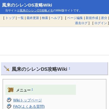
風来のシレンDS攻略Wiki
当サイトは
風来のシレンDS攻略メモ
のWiki版サイトです。
[
トップ
|
一覧
|
最終更新
|
検索
|
ヘルプ
] [
ページ編集
|
新規作成
|
差分
|
過去ログ
] [
ログイン
]
風来のシレンDS攻略Wiki
†
†
メニュー
Wikiトップページ
FAQ(よくある質問)