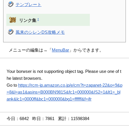
テンプレート
†
リンク集
風来のシレンDS攻略メモ
メニューの編集は→「
MenuBar
」からできます。
Your borwser is not supporting object tag. Please use one of t
he latest browsers.
Go to
https://rcm-jp.amazon.co.jp/e/cm?t=zapanet-22&o=9&p
=8&l=as1&asins=B000BN981S&fc1=000000&IS2=1&lt1=_bl
ank&lc1=0000ff&bc1=000000&bg1=ffffff&f=ifr
今日：6842 昨日：7861 累計：11598384