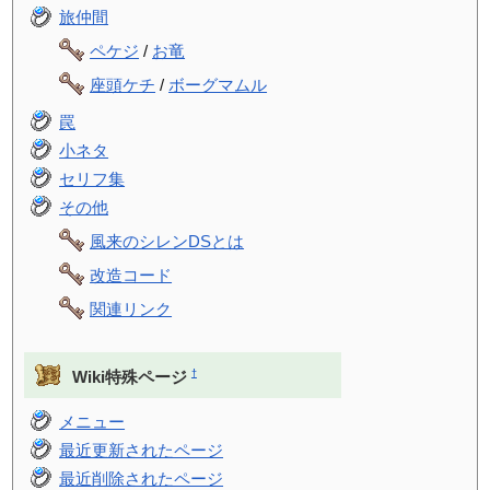
旅仲間
ペケジ
/
お竜
座頭ケチ
/
ボーグマムル
罠
小ネタ
セリフ集
その他
風来のシレンDSとは
改造コード
関連リンク
†
Wiki特殊ページ
メニュー
最近更新されたページ
最近削除されたページ