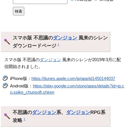
スマホ版 不思議の
ダンジョン
風来のシレン
ダウンロードページ
†
スマホ版 不思議の
ダンジョン
風来のシレンが2019年3月に配
信開始されました。
iPhone版：
https://itunes.apple.com/jp/app/id1450144037
Android版：
https://play.google.com/store/apps/details?id=jp.c
o.spike_chunsoft.shiren
不思議の
ダンジョン
系、
ダンジョン
RPG系
攻略
†