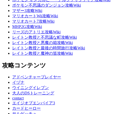
ポケモン不思議のダンジョン攻略Wiki
マザー3攻略Wiki
マリオカートWii攻略Wiki
マリオカート7攻略Wiki
MHP2G攻略Wiki
リーズのアトリエ攻略Wiki
レイトン教授と不思議な町攻略Wiki
レイトン教授と悪魔の箱攻略Wiki
レイトン教授と最後の時間旅行攻略Wiki
レイトン教授と魔神の笛攻略Wiki
攻略コンテンツ
アドベンチャープレイヤー
イヅナ
ウイニングイレブン
大人のDSトレーニング
contact
エイジオブエンパイア3
カードヒーロー
サルゲッチュ