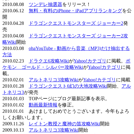
2010.08.08
ツンデレ抽選器
をリリース！
2010.06.12
無料・有料のiPhone・iPadアプリランキング
を公
開
2010.04.28
ドラゴンクエストモンスターズ ジョーカー2
発
売
2010.04.08
ドラゴンクエストモンスターズ ジョーカー2攻
略Wiki
開始
2010.03.08
ohaYouTube - 動画から音楽（MP3)だけ抽出する
方法
2010.02.23
ドラクエ6攻略Wiki
が
Yahoo!カテゴリ
に掲載。
ポ
ケモン ゴールド・シルバー攻略Wiki
が
Yahoo!カテゴリ
に掲
載。
2010.02.01
アルトネリコ3攻略Wiki
が
Yahoo!カテゴリ
に掲載
2010.01.28
ドラゴンクエスト6幻の大地攻略Wiki
開始、
アル
トネリコ3
が発売
2010.01.03 TOPページにブログ最新記事を表示。
2010.01.02
動画最新情報
を修正。
2010.01.01 あけましておめでとうございます。今年もよろ
しくお願いします。
2009.11.26
レイトン教授と魔神の笛攻略Wiki
開始
2009.10.13
アルトネリコ3攻略Wiki
開始