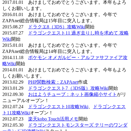
2017.01.01 あけましておめでとうございます。本年もよろ
しくお願いします。
2016.01.01 あけましておめでとうございます。今年で
ZAPAnet総合情報局は15年目に突入します。
2015.08.27
ドラクエ8（3DS）攻略Wiki
開始
2015.07.27
ドラゴンクエスト11 過ぎ去りし時を求めて 攻略
Wiki
開始
2015.01.01 あけましておめでとうございます。今年で
ZAPAnet総合情報局は14年目に突入します。
2014.11.18
ポケモン オメガルビー・アルファサファイア攻
略Wiki
開始
2014.01.01 あけましておめでとうございます。今年もよろ
しくお願いします。
2013.02.29
PHP関数検索：ZAPAnet
作成
2013.01.29
ドラゴンクエスト7（3DS版）攻略Wiki
開始
2012.09.30
おはようチューブ：ネット画像縮小サイト
がリ
ニューアルオープン！
2012.07.24
ドラゴンクエスト10攻略Wiki
、
ドラゴンクエス
ト11攻略Wiki
オープン！
2012.07.23
楽天kobo Touch活用メモ
開始
2012.05.30
ドラゴンクエストモンスターズ テリーのワンダ