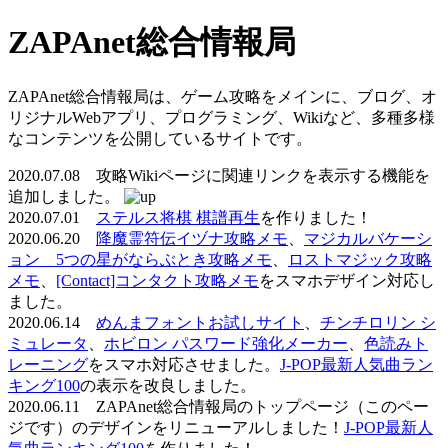
ZAPAnet総合情報局
ZAPAnet総合情報局は、ゲーム攻略をメインに、ブログ、オ
リジナルWebアプリ、プログラミング、Wikiなど、多種多様
なコンテンツを公開しているサイトです。
2020.07.08 攻略Wikiページに関連リンクを表示する機能を
追加しました。
2020.07.01
ステルス将棋 棋譜再生
を作りました！
2020.06.20
降魔霊符伝イヅナ攻略メモ
、
マジカルバケーシ
ョン 5つの星がならぶとき攻略メモ
、
ロストマジック攻略
メモ
、
[Contact]コンタクト攻略メモ
をスマホデザイン対応し
ました。
2020.06.14
めんまフォントお試しサイト
、
チンチロリン シ
ミュレータ
、
ホビロン パスワード強化メーカー
、
色読みト
レーニング
をスマホ対応させました。
J-POP最新人気曲ラン
キング100
の表示を改良しました。
2020.06.11 ZAPAnet総合情報局のトップページ（このペー
ジです）のデザインをリニューアルしました！
J-POP最新人