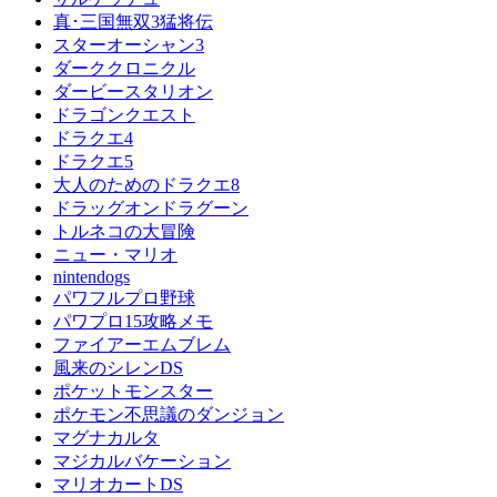
真･三国無双3猛将伝
スターオーシャン3
ダーククロニクル
ダービースタリオン
ドラゴンクエスト
ドラクエ4
ドラクエ5
大人のためのドラクエ8
ドラッグオンドラグーン
トルネコの大冒険
ニュー・マリオ
nintendogs
パワフルプロ野球
パワプロ15攻略メモ
ファイアーエムブレム
風来のシレンDS
ポケットモンスター
ポケモン不思議のダンジョン
マグナカルタ
マジカルバケーション
マリオカートDS