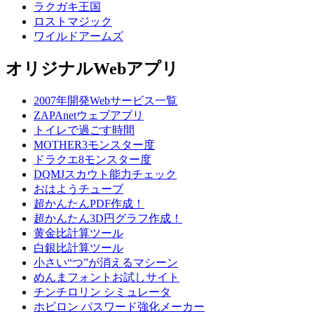
ラクガキ王国
ロストマジック
ワイルドアームズ
オリジナルWebアプリ
2007年開発Webサービス一覧
ZAPAnetウェブアプリ
トイレで過ごす時間
MOTHER3モンスター度
ドラクエ8モンスター度
DQMJスカウト能力チェック
おはようチューブ
超かんたんPDF作成！
超かんたん3D円グラフ作成！
黄金比計算ツール
白銀比計算ツール
小さい“つ”が消えるマシーン
めんまフォントお試しサイト
チンチロリン シミュレータ
ホビロン パスワード強化メーカー