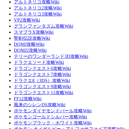
アルトネリコ攻略Wiki
アルトネリコ2攻略Wiki
アルトネリコ3攻略Wiki
VP2攻略Wiki
グランファンタズム攻略Wiki
スマブラX攻略Wiki
聖剣伝説攻略Wiki
DQMJ攻略Wiki
DQMJ2攻略Wiki
テリーのワンダーランド3D攻略Wiki
ドラクエソード攻略Wiki
ドラゴンクエスト6攻略Wiki
ドラゴンクエスト7攻略Wiki
ドラクエ8（3DS）攻略Wiki
ドラゴンクエスト9攻略Wiki
ドラゴンクエスト11攻略Wiki
FF12攻略Wiki
風来のシレンDS攻略Wiki
ポケモンダイヤモンドパール攻略Wiki
ポケモンゴールドシルバー攻略Wiki
ポケモンブラック・ホワイト攻略Wiki
ポケモン オメガルビー・アルファサファイア攻略Wiki