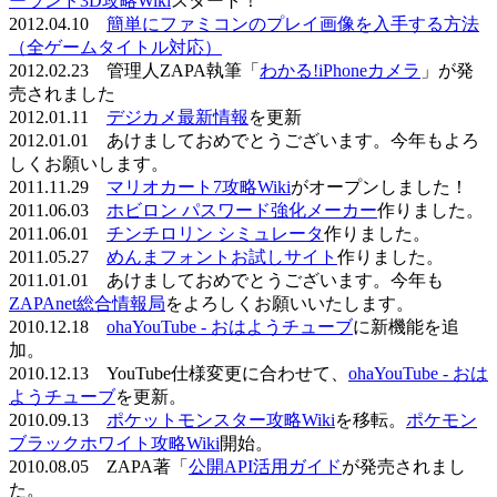
ーランド3D攻略Wiki
スタート！
2012.04.10
簡単にファミコンのプレイ画像を入手する方法
（全ゲームタイトル対応）
2012.02.23 管理人ZAPA執筆「
わかる!iPhoneカメラ
」が発
売されました
2012.01.11
デジカメ最新情報
を更新
2012.01.01 あけましておめでとうございます。今年もよろ
しくお願いします。
2011.11.29
マリオカート7攻略Wiki
がオープンしました！
2011.06.03
ホビロン パスワード強化メーカー
作りました。
2011.06.01
チンチロリン シミュレータ
作りました。
2011.05.27
めんまフォントお試しサイト
作りました。
2011.01.01 あけましておめでとうございます。今年も
ZAPAnet総合情報局
をよろしくお願いいたします。
2010.12.18
ohaYouTube - おはようチューブ
に新機能を追
加。
2010.12.13 YouTube仕様変更に合わせて、
ohaYouTube - おは
ようチューブ
を更新。
2010.09.13
ポケットモンスター攻略Wiki
を移転。
ポケモン
ブラックホワイト攻略Wiki
開始。
2010.08.05 ZAPA著「
公開API活用ガイド
が発売されまし
た。