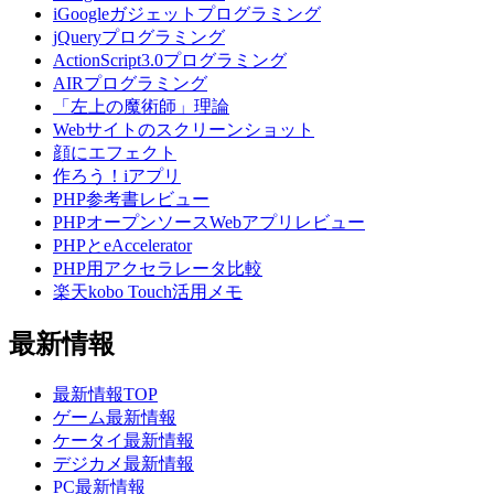
iGoogleガジェットプログラミング
jQueryプログラミング
ActionScript3.0プログラミング
AIRプログラミング
「左上の魔術師」理論
Webサイトのスクリーンショット
顔にエフェクト
作ろう！iアプリ
PHP参考書レビュー
PHPオープンソースWebアプリレビュー
PHPとeAccelerator
PHP用アクセラレータ比較
楽天kobo Touch活用メモ
最新情報
最新情報TOP
ゲーム最新情報
ケータイ最新情報
デジカメ最新情報
PC最新情報