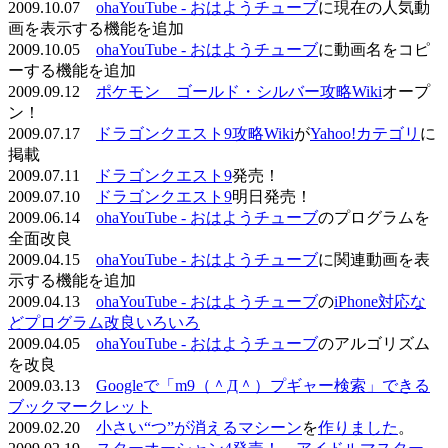
2009.10.07
ohaYouTube - おはようチューブ
に現在の人気動
画を表示する機能を追加
2009.10.05
ohaYouTube - おはようチューブ
に動画名をコピ
ーする機能を追加
2009.09.12
ポケモン ゴールド・シルバー攻略Wiki
オープ
ン！
2009.07.17
ドラゴンクエスト9攻略Wiki
が
Yahoo!カテゴリ
に
掲載
2009.07.11
ドラゴンクエスト9
発売！
2009.07.10
ドラゴンクエスト9
明日発売！
2009.06.14
ohaYouTube - おはようチューブ
のプログラムを
全面改良
2009.04.15
ohaYouTube - おはようチューブ
に関連動画を表
示する機能を追加
2009.04.13
ohaYouTube - おはようチューブ
の
iPhone対応な
どプログラム改良いろいろ
2009.04.05
ohaYouTube - おはようチューブ
のアルゴリズム
を改良
2009.03.13
Googleで「m9（＾Д＾）プギャー検索」できる
ブックマークレット
2009.02.20
小さい“つ”が消えるマシーン
を
作りました
。