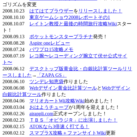
ゴリズムを変更
2008.10.23
はてはてブラウザー
を
リリースしました！
2008.10.10
東京ゲームショウ2008レポートその1
2008.10.07
レイトン教授と最後の時間旅行攻略Wiki
スター
ト！
2008.09.13
ポケットモンスタープラチナ
発売！
2008.08.28
Aspire oneレビュー
2008.07.24
パワプロ15攻略メモ
2008.07.19
レコ腕〜レコーディング腕立て伏せ公式サイ
ト〜
2008.06.12
デスクトップ版黄金比・白銀比計算ツールリリ
ースしました
→
「ZAPA GS」
2008.06.10
ツンデレ知恵袋
作りました
2008.06.08
Webデザイン黄金比計算ツール
と
Webデザイン
白銀比計算ツール
作りました
2008.04.06
マリオカートWii攻略Wiki
始めました！
2008.03.04
おはようチューブ
が1周年を迎えました！
2008.02.26
airappli.com
正式オープンしました！
2008.02.23
ＴＢＳ「オビラジＲ」に出演しました！
2008.02.15
ATOKなら3倍速く打てる！
2008.02.12
スマブラX攻略＋ファンサイトWiki
更新