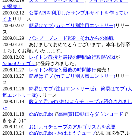
2009.02.19
スターオーシャン4発売！
、
アイドルマスター
SP発売！
2009.02.12
公開APIを利用したサンプルサイトを作ってい
くよ
リリース
2009.02.07
簡易はてブ (カテゴリ別注目エントリー)
リリー
ス
2009.01.29
バンブーブレードPSP それからの挑戦
2009.01.01 あけましておめでとうございます。本年も何卒
よろしくお願いいたします。
2008.12.02
レイトン教授と最後の時間旅行攻略Wiki
が
Yahoo!カテゴリ
に登録されました。
2008.11.27
レイトン教授と最後の時間旅行
発売！
2008.10.27
簡易はてブ (カテゴリ別人気エントリー)
リリー
ス
2008.11.26
簡易はてブ (注目エントリー版)
、
簡易はてブ (人
気エントリー版)
リリース
2008.11.19
教えて君.netでおはようチューブが紹介されまし
た
2008.11.18
ohaYouTube
で
高画質HD動画をダウンロード
で
きるように
2008.11.01
おはようチューブのアルゴリズムを変更
2008.10.24
ohaYouTube - おはようチューブ
の動画取得アル