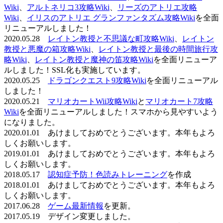
Wiki
、
アルトネリコ3攻略Wiki
、
リーズのアトリエ攻略
Wiki
、
イリスのアトリエ グランファンタズム攻略Wiki
を全面
リニューアルしました！
2020.05.28
レイトン教授と不思議な町攻略Wiki
、
レイトン
教授と悪魔の箱攻略Wiki
、
レイトン教授と最後の時間旅行攻
略Wiki
、
レイトン教授と魔神の笛攻略Wiki
を全面リニューア
ルしました！SSL化も実施しています。
2020.05.25
ドラゴンクエスト9攻略Wiki
を全面リニューアル
しました！
2020.05.21
マリオカートWii攻略Wiki
と
マリオカート7攻略
Wiki
を全面リニューアルしました！スマホから見やすいよう
になりました。
2020.01.01 あけましておめでとうございます。本年もよろ
しくお願いします。
2019.01.01 あけましておめでとうございます。本年もよろ
しくお願いします。
2018.05.17
認知症予防！色読みトレーニング
を作成
2018.01.01 あけましておめでとうございます。本年もよろ
しくお願いします。
2017.06.28
ゲーム最新情報
を更新。
2017.05.19 デザイン変更しました。