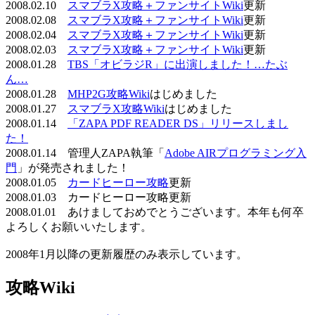
2008.02.10
スマブラX攻略＋ファンサイトWiki
更新
2008.02.08
スマブラX攻略＋ファンサイトWiki
更新
2008.02.04
スマブラX攻略＋ファンサイトWiki
更新
2008.02.03
スマブラX攻略＋ファンサイトWiki
更新
2008.01.28
TBS「オビラジR」に出演しました！…たぶ
ん…
2008.01.28
MHP2G攻略Wiki
はじめました
2008.01.27
スマブラX攻略Wiki
はじめました
2008.01.14
「ZAPA PDF READER DS」リリースしまし
た！
2008.01.14 管理人ZAPA執筆「
Adobe AIRプログラミング入
門
」が発売されました！
2008.01.05
カードヒーロー攻略
更新
2008.01.03 カードヒーロー攻略更新
2008.01.01 あけましておめでとうございます。本年も何卒
よろしくお願いいたします。
2008年1月以降の更新履歴のみ表示しています。
攻略Wiki