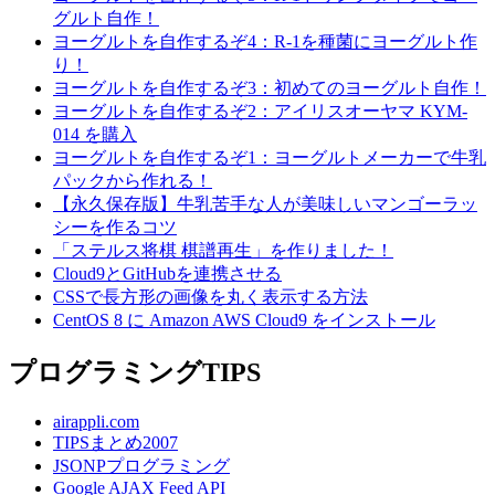
グルト自作！
ヨーグルトを自作するぞ4：R-1を種菌にヨーグルト作
り！
ヨーグルトを自作するぞ3：初めてのヨーグルト自作！
ヨーグルトを自作するぞ2：アイリスオーヤマ KYM-
014 を購入
ヨーグルトを自作するぞ1：ヨーグルトメーカーで牛乳
パックから作れる！
【永久保存版】牛乳苦手な人が美味しいマンゴーラッ
シーを作るコツ
「ステルス将棋 棋譜再生」を作りました！
Cloud9とGitHubを連携させる
CSSで長方形の画像を丸く表示する方法
CentOS 8 に Amazon AWS Cloud9 をインストール
プログラミングTIPS
airappli.com
TIPSまとめ2007
JSONPプログラミング
Google AJAX Feed API