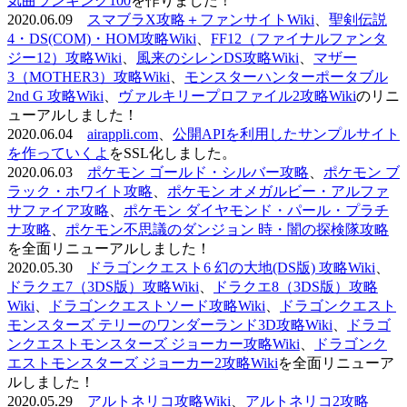
気曲ランキング100
を作りました！
2020.06.09
スマブラX攻略＋ファンサイトWiki
、
聖剣伝説
4・DS(COM)・HOM攻略Wiki
、
FF12（ファイナルファンタ
ジー12）攻略Wiki
、
風来のシレンDS攻略Wiki
、
マザー
3（MOTHER3）攻略Wiki
、
モンスターハンターポータブル
2nd G 攻略Wiki
、
ヴァルキリープロファイル2攻略Wiki
のリニ
ューアルしました！
2020.06.04
airappli.com
、
公開APIを利用したサンプルサイト
を作っていくよ
をSSL化しました。
2020.06.03
ポケモン ゴールド・シルバー攻略
、
ポケモン ブ
ラック・ホワイト攻略
、
ポケモン オメガルビー・アルファ
サファイア攻略
、
ポケモン ダイヤモンド・パール・プラチ
ナ攻略
、
ポケモン不思議のダンジョン 時・闇の探検隊攻略
を全面リニューアルしました！
2020.05.30
ドラゴンクエスト6 幻の大地(DS版) 攻略Wiki
、
ドラクエ7（3DS版）攻略Wiki
、
ドラクエ8（3DS版）攻略
Wiki
、
ドラゴンクエストソード攻略Wiki
、
ドラゴンクエスト
モンスターズ テリーのワンダーランド3D攻略Wiki
、
ドラゴ
ンクエストモンスターズ ジョーカー攻略Wiki
、
ドラゴンク
エストモンスターズ ジョーカー2攻略Wiki
を全面リニューア
ルしました！
2020.05.29
アルトネリコ攻略Wiki
、
アルトネリコ2攻略