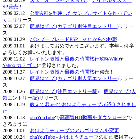
2009.02.19
スターオーシャン4発売！
、
アイドルマスター
SP発売！
2009.02.12
公開APIを利用したサンプルサイトを作ってい
くよ
リリース
2009.02.07
簡易はてブ (カテゴリ別注目エントリー)
リリー
ス
2009.01.29
バンブーブレードPSP それからの挑戦
2009.01.01 あけましておめでとうございます。本年も何卒
よろしくお願いいたします。
2008.12.02
レイトン教授と最後の時間旅行攻略Wiki
が
Yahoo!カテゴリ
に登録されました。
2008.11.27
レイトン教授と最後の時間旅行
発売！
2008.10.27
簡易はてブ (カテゴリ別人気エントリー)
リリー
ス
2008.11.26
簡易はてブ (注目エントリー版)
、
簡易はてブ (人
気エントリー版)
リリース
2008.11.19
教えて君.netでおはようチューブが紹介されまし
た
2008.11.18
ohaYouTube
で
高画質HD動画をダウンロード
で
きるように
2008.11.01
おはようチューブのアルゴリズムを変更
2008.10.24
ohaYouTube - おはようチューブ
の動画取得アル