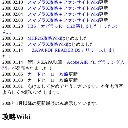
2008.02.10
スマブラX攻略＋ファンサイトWiki
更新
2008.02.08
スマブラX攻略＋ファンサイトWiki
更新
2008.02.04
スマブラX攻略＋ファンサイトWiki
更新
2008.02.03
スマブラX攻略＋ファンサイトWiki
更新
2008.01.28
TBS「オビラジR」に出演しました！…たぶ
ん…
2008.01.28
MHP2G攻略Wiki
はじめました
2008.01.27
スマブラX攻略Wiki
はじめました
2008.01.14
「ZAPA PDF READER DS」リリースしまし
た！
2008.01.14 管理人ZAPA執筆「
Adobe AIRプログラミング入
門
」が発売されました！
2008.01.05
カードヒーロー攻略
更新
2008.01.03 カードヒーロー攻略更新
2008.01.01 あけましておめでとうございます。本年も何卒
よろしくお願いいたします。
2008年1月以降の更新履歴のみ表示しています。
攻略Wiki