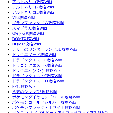
アルトネリコ攻略Wiki
アルトネリコ2攻略Wiki
アルトネリコ3攻略Wiki
VP2攻略Wiki
グランファンタズム攻略Wiki
スマブラX攻略Wiki
聖剣伝説攻略Wiki
DQMJ攻略Wiki
DQMJ2攻略Wiki
テリーのワンダーランド3D攻略Wiki
ドラクエソード攻略Wiki
ドラゴンクエスト6攻略Wiki
ドラゴンクエスト7攻略Wiki
ドラクエ8（3DS）攻略Wiki
ドラゴンクエスト9攻略Wiki
ドラゴンクエスト11攻略Wiki
FF12攻略Wiki
風来のシレンDS攻略Wiki
ポケモンダイヤモンドパール攻略Wiki
ポケモンゴールドシルバー攻略Wiki
ポケモンブラック・ホワイト攻略Wiki
ポケモン オメガルビー・アルファサファイア攻略Wiki