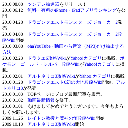
2010.08.08
ツンデレ抽選器
をリリース！
2010.06.12
無料・有料のiPhone・iPadアプリランキング
を公
開
2010.04.28
ドラゴンクエストモンスターズ ジョーカー2
発
売
2010.04.08
ドラゴンクエストモンスターズ ジョーカー2攻
略Wiki
開始
2010.03.08
ohaYouTube - 動画から音楽（MP3)だけ抽出する
方法
2010.02.23
ドラクエ6攻略Wiki
が
Yahoo!カテゴリ
に掲載。
ポ
ケモン ゴールド・シルバー攻略Wiki
が
Yahoo!カテゴリ
に掲
載。
2010.02.01
アルトネリコ3攻略Wiki
が
Yahoo!カテゴリ
に掲載
2010.01.28
ドラゴンクエスト6幻の大地攻略Wiki
開始、
アル
トネリコ3
が発売
2010.01.03 TOPページにブログ最新記事を表示。
2010.01.02
動画最新情報
を修正。
2010.01.01 あけましておめでとうございます。今年もよろ
しくお願いします。
2009.11.26
レイトン教授と魔神の笛攻略Wiki
開始
2009.10.13
アルトネリコ3攻略Wiki
開始