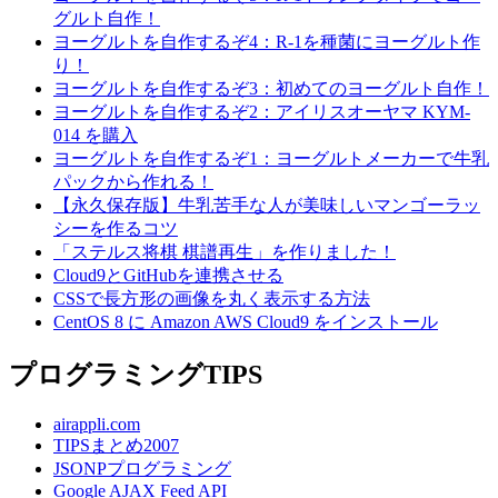
グルト自作！
ヨーグルトを自作するぞ4：R-1を種菌にヨーグルト作
り！
ヨーグルトを自作するぞ3：初めてのヨーグルト自作！
ヨーグルトを自作するぞ2：アイリスオーヤマ KYM-
014 を購入
ヨーグルトを自作するぞ1：ヨーグルトメーカーで牛乳
パックから作れる！
【永久保存版】牛乳苦手な人が美味しいマンゴーラッ
シーを作るコツ
「ステルス将棋 棋譜再生」を作りました！
Cloud9とGitHubを連携させる
CSSで長方形の画像を丸く表示する方法
CentOS 8 に Amazon AWS Cloud9 をインストール
プログラミングTIPS
airappli.com
TIPSまとめ2007
JSONPプログラミング
Google AJAX Feed API