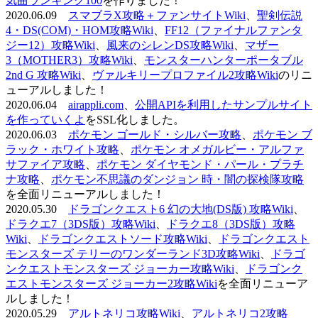
気曲ランキング100
を作りました！
2020.06.09
スマブラX攻略＋ファンサイトWiki
、
聖剣伝説
4・DS(COM)・HOM攻略Wiki
、
FF12（ファイナルファンタ
ジー12）攻略Wiki
、
風来のシレンDS攻略Wiki
、
マザー
3（MOTHER3）攻略Wiki
、
モンスターハンターポータブル
2nd G 攻略Wiki
、
ヴァルキリープロファイル2攻略Wiki
のリニ
ューアルしました！
2020.06.04
airappli.com
、
公開APIを利用したサンプルサイト
を作っていくよ
をSSL化しました。
2020.06.03
ポケモン ゴールド・シルバー攻略
、
ポケモン ブ
ラック・ホワイト攻略
、
ポケモン オメガルビー・アルファ
サファイア攻略
、
ポケモン ダイヤモンド・パール・プラチ
ナ攻略
、
ポケモン不思議のダンジョン 時・闇の探検隊攻略
を全面リニューアルしました！
2020.05.30
ドラゴンクエスト6 幻の大地(DS版) 攻略Wiki
、
ドラクエ7（3DS版）攻略Wiki
、
ドラクエ8（3DS版）攻略
Wiki
、
ドラゴンクエストソード攻略Wiki
、
ドラゴンクエスト
モンスターズ テリーのワンダーランド3D攻略Wiki
、
ドラゴ
ンクエストモンスターズ ジョーカー攻略Wiki
、
ドラゴンク
エストモンスターズ ジョーカー2攻略Wiki
を全面リニューア
ルしました！
2020.05.29
アルトネリコ攻略Wiki
、
アルトネリコ2攻略