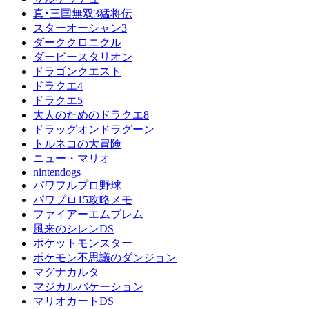
真･三国無双3猛将伝
スターオーシャン3
ダーククロニクル
ダービースタリオン
ドラゴンクエスト
ドラクエ4
ドラクエ5
大人のためのドラクエ8
ドラッグオンドラグーン
トルネコの大冒険
ニュー・マリオ
nintendogs
パワフルプロ野球
パワプロ15攻略メモ
ファイアーエムブレム
風来のシレンDS
ポケットモンスター
ポケモン不思議のダンジョン
マグナカルタ
マジカルバケーション
マリオカートDS