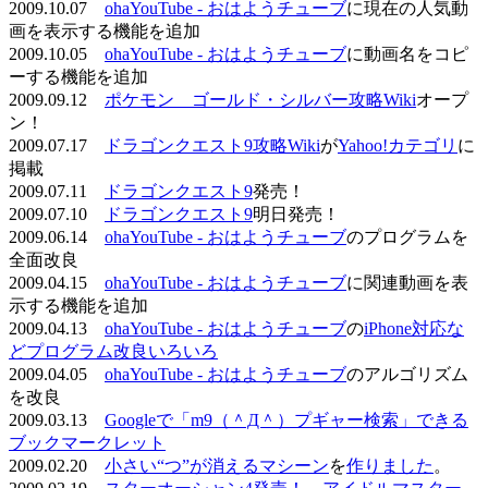
2009.10.07
ohaYouTube - おはようチューブ
に現在の人気動
画を表示する機能を追加
2009.10.05
ohaYouTube - おはようチューブ
に動画名をコピ
ーする機能を追加
2009.09.12
ポケモン ゴールド・シルバー攻略Wiki
オープ
ン！
2009.07.17
ドラゴンクエスト9攻略Wiki
が
Yahoo!カテゴリ
に
掲載
2009.07.11
ドラゴンクエスト9
発売！
2009.07.10
ドラゴンクエスト9
明日発売！
2009.06.14
ohaYouTube - おはようチューブ
のプログラムを
全面改良
2009.04.15
ohaYouTube - おはようチューブ
に関連動画を表
示する機能を追加
2009.04.13
ohaYouTube - おはようチューブ
の
iPhone対応な
どプログラム改良いろいろ
2009.04.05
ohaYouTube - おはようチューブ
のアルゴリズム
を改良
2009.03.13
Googleで「m9（＾Д＾）プギャー検索」できる
ブックマークレット
2009.02.20
小さい“つ”が消えるマシーン
を
作りました
。