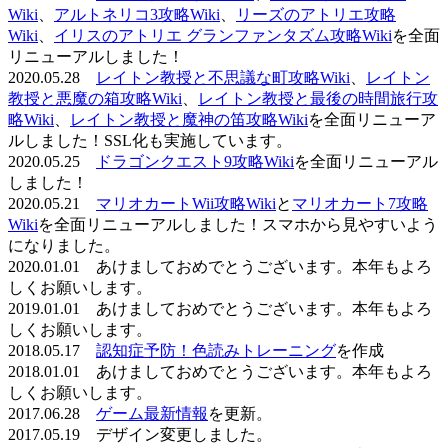
Wiki
、
アルトネリコ3攻略Wiki
、
リーズのアトリエ攻略
Wiki
、
イリスのアトリエ グランファンタズム攻略Wiki
を全面
リニューアルしました！
2020.05.28
レイトン教授と不思議な町攻略Wiki
、
レイトン
教授と悪魔の箱攻略Wiki
、
レイトン教授と最後の時間旅行攻
略Wiki
、
レイトン教授と魔神の笛攻略Wiki
を全面リニューア
ルしました！SSL化も実施しています。
2020.05.25
ドラゴンクエスト9攻略Wiki
を全面リニューアル
しました！
2020.05.21
マリオカートWii攻略Wiki
と
マリオカート7攻略
Wiki
を全面リニューアルしました！スマホから見やすいよう
になりました。
2020.01.01 あけましておめでとうございます。本年もよろ
しくお願いします。
2019.01.01 あけましておめでとうございます。本年もよろ
しくお願いします。
2018.05.17
認知症予防！色読みトレーニング
を作成
2018.01.01 あけましておめでとうございます。本年もよろ
しくお願いします。
2017.06.28
ゲーム最新情報
を更新。
2017.05.19 デザイン変更しました。