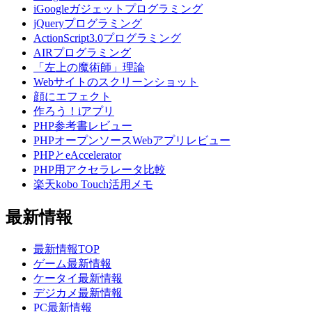
iGoogleガジェットプログラミング
jQueryプログラミング
ActionScript3.0プログラミング
AIRプログラミング
「左上の魔術師」理論
Webサイトのスクリーンショット
顔にエフェクト
作ろう！iアプリ
PHP参考書レビュー
PHPオープンソースWebアプリレビュー
PHPとeAccelerator
PHP用アクセラレータ比較
楽天kobo Touch活用メモ
最新情報
最新情報TOP
ゲーム最新情報
ケータイ最新情報
デジカメ最新情報
PC最新情報