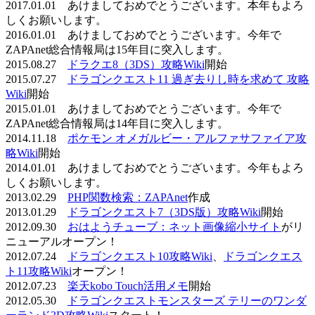
2017.01.01 あけましておめでとうございます。本年もよろ
しくお願いします。
2016.01.01 あけましておめでとうございます。今年で
ZAPAnet総合情報局は15年目に突入します。
2015.08.27
ドラクエ8（3DS）攻略Wiki
開始
2015.07.27
ドラゴンクエスト11 過ぎ去りし時を求めて 攻略
Wiki
開始
2015.01.01 あけましておめでとうございます。今年で
ZAPAnet総合情報局は14年目に突入します。
2014.11.18
ポケモン オメガルビー・アルファサファイア攻
略Wiki
開始
2014.01.01 あけましておめでとうございます。今年もよろ
しくお願いします。
2013.02.29
PHP関数検索：ZAPAnet
作成
2013.01.29
ドラゴンクエスト7（3DS版）攻略Wiki
開始
2012.09.30
おはようチューブ：ネット画像縮小サイト
がリ
ニューアルオープン！
2012.07.24
ドラゴンクエスト10攻略Wiki
、
ドラゴンクエス
ト11攻略Wiki
オープン！
2012.07.23
楽天kobo Touch活用メモ
開始
2012.05.30
ドラゴンクエストモンスターズ テリーのワンダ