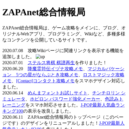
ZAPAnet総合情報局
ZAPAnet総合情報局は、ゲーム攻略をメインに、ブログ、オ
リジナルWebアプリ、プログラミング、Wikiなど、多種多様
なコンテンツを公開しているサイトです。
2020.07.08 攻略Wikiページに関連リンクを表示する機能を
追加しました。
2020.07.01
ステルス将棋 棋譜再生
を作りました！
2020.06.20
降魔霊符伝イヅナ攻略メモ
、
マジカルバケーシ
ョン 5つの星がならぶとき攻略メモ
、
ロストマジック攻略
メモ
、
[Contact]コンタクト攻略メモ
をスマホデザイン対応し
ました。
2020.06.14
めんまフォントお試しサイト
、
チンチロリン シ
ミュレータ
、
ホビロン パスワード強化メーカー
、
色読みト
レーニング
をスマホ対応させました。
J-POP最新人気曲ラン
キング100
の表示を改良しました。
2020.06.11 ZAPAnet総合情報局のトップページ（このペー
ジです）のデザインをリニューアルしました！
J-POP最新人