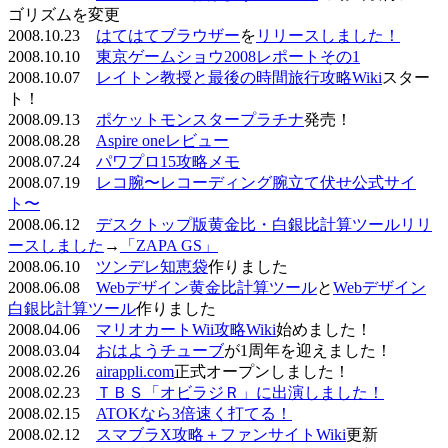
ゴリズムを変更
2008.10.23
はてはてブラウザー
を
リリースしました！
2008.10.10
東京ゲームショウ2008レポートその1
2008.10.07
レイトン教授と最後の時間旅行攻略Wiki
スター
ト！
2008.09.13
ポケットモンスタープラチナ
発売！
2008.08.28
Aspire oneレビュー
2008.07.24
パワプロ15攻略メモ
2008.07.19
レコ腕〜レコーディング腕立て伏せ公式サイ
ト〜
2008.06.12
デスクトップ版黄金比・白銀比計算ツールリリ
ースしました
→
「ZAPA GS」
2008.06.10
ツンデレ知恵袋
作りました
2008.06.08
Webデザイン黄金比計算ツール
と
Webデザイン
白銀比計算ツール
作りました
2008.04.06
マリオカートWii攻略Wiki
始めました！
2008.03.04
おはようチューブ
が1周年を迎えました！
2008.02.26
airappli.com
正式オープンしました！
2008.02.23
ＴＢＳ「オビラジＲ」に出演しました！
2008.02.15
ATOKなら3倍速く打てる！
2008.02.12
スマブラX攻略＋ファンサイトWiki
更新