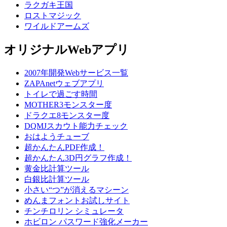
ラクガキ王国
ロストマジック
ワイルドアームズ
オリジナルWebアプリ
2007年開発Webサービス一覧
ZAPAnetウェブアプリ
トイレで過ごす時間
MOTHER3モンスター度
ドラクエ8モンスター度
DQMJスカウト能力チェック
おはようチューブ
超かんたんPDF作成！
超かんたん3D円グラフ作成！
黄金比計算ツール
白銀比計算ツール
小さい“つ”が消えるマシーン
めんまフォントお試しサイト
チンチロリン シミュレータ
ホビロン パスワード強化メーカー