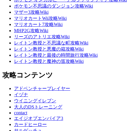
ポケモン不思議のダンジョン攻略Wiki
マザー3攻略Wiki
マリオカートWii攻略Wiki
マリオカート7攻略Wiki
MHP2G攻略Wiki
リーズのアトリエ攻略Wiki
レイトン教授と不思議な町攻略Wiki
レイトン教授と悪魔の箱攻略Wiki
レイトン教授と最後の時間旅行攻略Wiki
レイトン教授と魔神の笛攻略Wiki
攻略コンテンツ
アドベンチャープレイヤー
イヅナ
ウイニングイレブン
大人のDSトレーニング
contact
エイジオブエンパイア3
カードヒーロー
サルゲッチュ