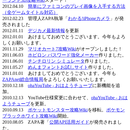
ーランド3D攻略Wiki
スタート！
2012.04.10
簡単にファミコンのプレイ画像を入手する方法
（全ゲームタイトル対応）
2012.02.23 管理人ZAPA執筆「
わかる!iPhoneカメラ
」が発
売されました
2012.01.11
デジカメ最新情報
を更新
2012.01.01 あけましておめでとうございます。今年もよろ
しくお願いします。
2011.11.29
マリオカート7攻略Wiki
がオープンしました！
2011.06.03
ホビロン パスワード強化メーカー
作りました。
2011.06.01
チンチロリン シミュレータ
作りました。
2011.05.27
めんまフォントお試しサイト
作りました。
2011.01.01 あけましておめでとうございます。今年も
ZAPAnet総合情報局
をよろしくお願いいたします。
2010.12.18
ohaYouTube - おはようチューブ
に新機能を追
加。
2010.12.13 YouTube仕様変更に合わせて、
ohaYouTube - おは
ようチューブ
を更新。
2010.09.13
ポケットモンスター攻略Wiki
を移転。
ポケモン
ブラックホワイト攻略Wiki
開始。
2010.08.05 ZAPA著「
公開API活用ガイド
が発売されまし
た。