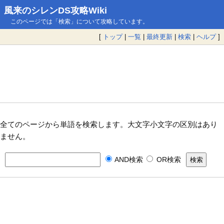
風来のシレンDS攻略Wiki
このページでは「検索」について攻略しています。
[
トップ
|
一覧
|
最終更新
|
検索
|
ヘルプ
]
全てのページから単語を検索します。大文字小文字の区別はあり
ません。
AND検索
OR検索