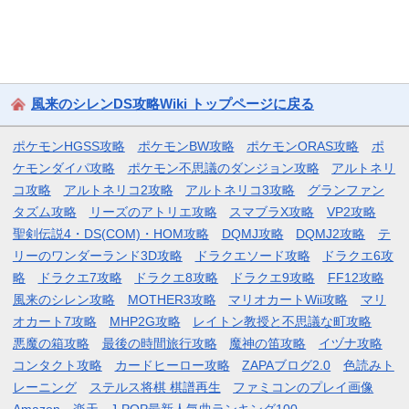
風来のシレンDS攻略Wiki トップページに戻る
ポケモンHGSS攻略
ポケモンBW攻略
ポケモンORAS攻略
ポ
ケモンダイパ攻略
ポケモン不思議のダンジョン攻略
アルトネリ
コ攻略
アルトネリコ2攻略
アルトネリコ3攻略
グランファン
タズム攻略
リーズのアトリエ攻略
スマブラX攻略
VP2攻略
聖剣伝説4・DS(COM)・HOM攻略
DQMJ攻略
DQMJ2攻略
テ
リーのワンダーランド3D攻略
ドラクエソード攻略
ドラクエ6攻
略
ドラクエ7攻略
ドラクエ8攻略
ドラクエ9攻略
FF12攻略
風来のシレン攻略
MOTHER3攻略
マリオカートWii攻略
マリ
オカート7攻略
MHP2G攻略
レイトン教授と不思議な町攻略
悪魔の箱攻略
最後の時間旅行攻略
魔神の笛攻略
イヅナ攻略
コンタクト攻略
カードヒーロー攻略
ZAPAブログ2.0
色読みト
レーニング
ステルス将棋 棋譜再生
ファミコンのプレイ画像