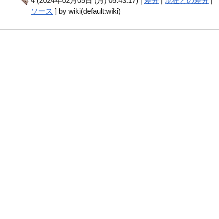
4 (2024年02月05日 (月) 05:43:17) [
差分
|
現在との差分
|
ソース
] by wiki(default:wiki)