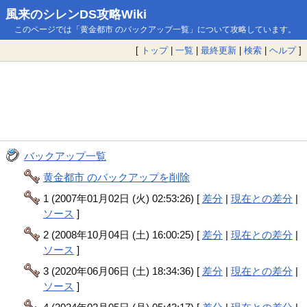
風来のシレンDS攻略Wiki
このページでは「黄金都市 のバックアップ一覧」について攻略しています。
[
トップ
|
一覧
|
最終更新
|
検索
|
ヘルプ
]
バックアップ一覧
黄金都市 のバックアップを削除
1 (2007年01月02日 (火) 02:53:26) [
差分
|
現在との差分
|
ソース
]
2 (2008年10月04日 (土) 16:00:25) [
差分
|
現在との差分
|
ソース
]
3 (2020年06月06日 (土) 18:34:36) [
差分
|
現在との差分
|
ソース
]