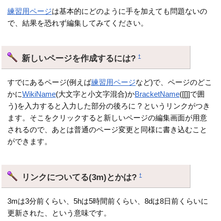
練習用ページ
は基本的にどのように手を加えても問題ないの
で、結果を恐れず編集してみてください。
新しいページを作成するには?
†
すでにあるページ(例えば
練習用ページ
など)で、ページのどこ
かに
WikiName
(大文字と小文字混合)か
BracketName
([[]]で囲
う)を入力すると入力した部分の後ろに ? というリンクがつき
ます。そこをクリックすると新しいページの編集画面が用意
されるので、あとは普通のページ変更と同様に書き込むこと
ができます。
リンクについてる(3m)とかは?
†
3mは3分前くらい、5hは5時間前くらい、8dは8日前くらいに
更新された、という意味です。