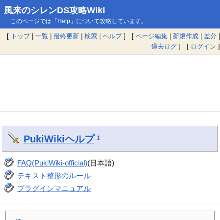
風来のシレンDS攻略Wiki
このページでは「Help」について攻略しています。
[
トップ
|
一覧
|
最終更新
|
検索
|
ヘルプ
] [
ページ編集
|
新規作成
|
差分
|
過去ログ
] [
ログイン
]
PukiWiki
ヘルプ
†
FAQ(PukiWiki-official)
(日本語)
テキスト整形のルール
プラグインマニュアル