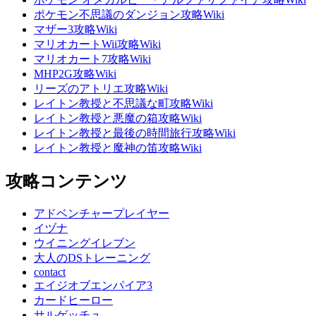
ポケモン不思議のダンジョン攻略Wiki
マザー3攻略Wiki
マリオカートWii攻略Wiki
マリオカート7攻略Wiki
MHP2G攻略Wiki
リーズのアトリエ攻略Wiki
レイトン教授と不思議な町攻略Wiki
レイトン教授と悪魔の箱攻略Wiki
レイトン教授と最後の時間旅行攻略Wiki
レイトン教授と魔神の笛攻略Wiki
攻略コンテンツ
アドベンチャープレイヤー
イヅナ
ウイニングイレブン
大人のDSトレーニング
contact
エイジオブエンパイア3
カードヒーロー
サルゲッチュ