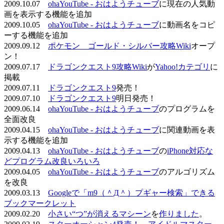
2009.10.07
ohaYouTube - おはようチューブ
に現在の人気動
画を表示する機能を追加
2009.10.05
ohaYouTube - おはようチューブ
に動画名をコピ
ーする機能を追加
2009.09.12
ポケモン ゴールド・シルバー攻略Wiki
オープ
ン！
2009.07.17
ドラゴンクエスト9攻略Wiki
が
Yahoo!カテゴリ
に
掲載
2009.07.11
ドラゴンクエスト9
発売！
2009.07.10
ドラゴンクエスト9
明日発売！
2009.06.14
ohaYouTube - おはようチューブ
のプログラムを
全面改良
2009.04.15
ohaYouTube - おはようチューブ
に関連動画を表
示する機能を追加
2009.04.13
ohaYouTube - おはようチューブ
の
iPhone対応な
どプログラム改良いろいろ
2009.04.05
ohaYouTube - おはようチューブ
のアルゴリズム
を改良
2009.03.13
Googleで「m9（＾Д＾）プギャー検索」できる
ブックマークレット
2009.02.20
小さい“つ”が消えるマシーン
を
作りました
。