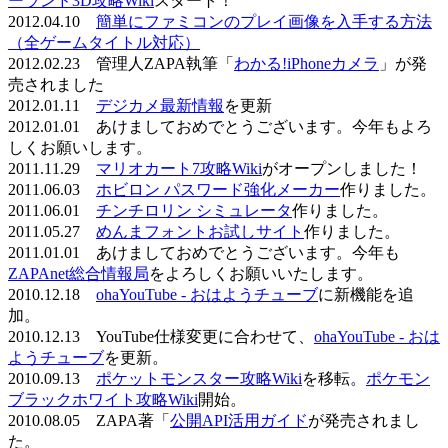
ーランド3D攻略Wiki
スタート！
2012.04.10
簡単にファミコンのプレイ画像を入手する方法
（全ゲームタイトル対応）
2012.02.23 管理人ZAPA執筆「
わかる!iPhoneカメラ
」が発
売されました
2012.01.11
デジカメ最新情報
を更新
2012.01.01 あけましておめでとうございます。今年もよろ
しくお願いします。
2011.11.29
マリオカート7攻略Wiki
がオープンしました！
2011.06.03
ホビロン パスワード強化メーカー
作りました。
2011.06.01
チンチロリン シミュレータ
作りました。
2011.05.27
めんまフォントお試しサイト
作りました。
2011.01.01 あけましておめでとうございます。今年も
ZAPAnet総合情報局
をよろしくお願いいたします。
2010.12.18
ohaYouTube - おはようチューブ
に新機能を追
加。
2010.12.13 YouTube仕様変更に合わせて、
ohaYouTube - おは
ようチューブ
を更新。
2010.09.13
ポケットモンスター攻略Wiki
を移転。
ポケモン
ブラックホワイト攻略Wiki
開始。
2010.08.05 ZAPA著「
公開API活用ガイド
が発売されまし
た。