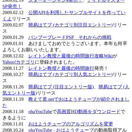
2009.02.19
スターオーシャン4発売！
、
アイドルマスター
SP発売！
2009.02.12
公開APIを利用したサンプルサイトを作ってい
くよ
リリース
2009.02.07
簡易はてブ (カテゴリ別注目エントリー)
リリー
ス
2009.01.29
バンブーブレードPSP それからの挑戦
2009.01.01 あけましておめでとうございます。本年も何卒
よろしくお願いいたします。
2008.12.02
レイトン教授と最後の時間旅行攻略Wiki
が
Yahoo!カテゴリ
に登録されました。
2008.11.27
レイトン教授と最後の時間旅行
発売！
2008.10.27
簡易はてブ (カテゴリ別人気エントリー)
リリー
ス
2008.11.26
簡易はてブ (注目エントリー版)
、
簡易はてブ (人
気エントリー版)
リリース
2008.11.19
教えて君.netでおはようチューブが紹介されまし
た
2008.11.18
ohaYouTube
で
高画質HD動画をダウンロード
で
きるように
2008.11.01
おはようチューブのアルゴリズムを変更
2008.10.24
ohaYouTube - おはようチューブ
の動画取得アル