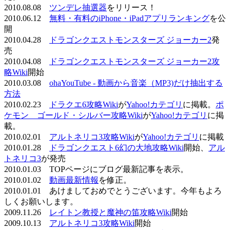
2010.08.08
ツンデレ抽選器
をリリース！
2010.06.12
無料・有料のiPhone・iPadアプリランキング
を公
開
2010.04.28
ドラゴンクエストモンスターズ ジョーカー2
発
売
2010.04.08
ドラゴンクエストモンスターズ ジョーカー2攻
略Wiki
開始
2010.03.08
ohaYouTube - 動画から音楽（MP3)だけ抽出する
方法
2010.02.23
ドラクエ6攻略Wiki
が
Yahoo!カテゴリ
に掲載。
ポ
ケモン ゴールド・シルバー攻略Wiki
が
Yahoo!カテゴリ
に掲
載。
2010.02.01
アルトネリコ3攻略Wiki
が
Yahoo!カテゴリ
に掲載
2010.01.28
ドラゴンクエスト6幻の大地攻略Wiki
開始、
アル
トネリコ3
が発売
2010.01.03 TOPページにブログ最新記事を表示。
2010.01.02
動画最新情報
を修正。
2010.01.01 あけましておめでとうございます。今年もよろ
しくお願いします。
2009.11.26
レイトン教授と魔神の笛攻略Wiki
開始
2009.10.13
アルトネリコ3攻略Wiki
開始