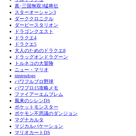
真･三国無双3猛将伝
スターオーシャン3
ダーククロニクル
ダービースタリオン
ドラゴンクエスト
ドラクエ4
ドラクエ5
大人のためのドラクエ8
ドラッグオンドラグーン
トルネコの大冒険
ニュー・マリオ
nintendogs
パワフルプロ野球
パワプロ15攻略メモ
ファイアーエムブレム
風来のシレンDS
ポケットモンスター
ポケモン不思議のダンジョン
マグナカルタ
マジカルバケーション
マリオカートDS