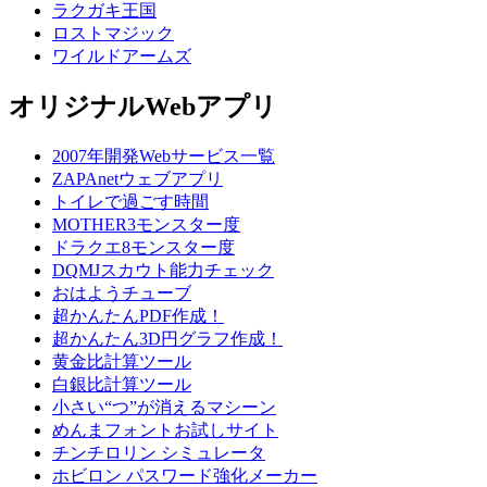
ラクガキ王国
ロストマジック
ワイルドアームズ
オリジナルWebアプリ
2007年開発Webサービス一覧
ZAPAnetウェブアプリ
トイレで過ごす時間
MOTHER3モンスター度
ドラクエ8モンスター度
DQMJスカウト能力チェック
おはようチューブ
超かんたんPDF作成！
超かんたん3D円グラフ作成！
黄金比計算ツール
白銀比計算ツール
小さい“つ”が消えるマシーン
めんまフォントお試しサイト
チンチロリン シミュレータ
ホビロン パスワード強化メーカー