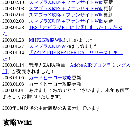
2008.02.10
スマブラX攻略＋ファンサイトWiki
更新
2008.02.08
スマブラX攻略＋ファンサイトWiki
更新
2008.02.04
スマブラX攻略＋ファンサイトWiki
更新
2008.02.03
スマブラX攻略＋ファンサイトWiki
更新
2008.01.28
TBS「オビラジR」に出演しました！…たぶ
ん…
2008.01.28
MHP2G攻略Wiki
はじめました
2008.01.27
スマブラX攻略Wiki
はじめました
2008.01.14
「ZAPA PDF READER DS」リリースしまし
た！
2008.01.14 管理人ZAPA執筆「
Adobe AIRプログラミング入
門
」が発売されました！
2008.01.05
カードヒーロー攻略
更新
2008.01.03 カードヒーロー攻略更新
2008.01.01 あけましておめでとうございます。本年も何卒
よろしくお願いいたします。
2008年1月以降の更新履歴のみ表示しています。
攻略Wiki