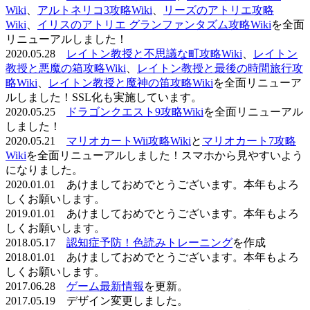
Wiki
、
アルトネリコ3攻略Wiki
、
リーズのアトリエ攻略
Wiki
、
イリスのアトリエ グランファンタズム攻略Wiki
を全面
リニューアルしました！
2020.05.28
レイトン教授と不思議な町攻略Wiki
、
レイトン
教授と悪魔の箱攻略Wiki
、
レイトン教授と最後の時間旅行攻
略Wiki
、
レイトン教授と魔神の笛攻略Wiki
を全面リニューア
ルしました！SSL化も実施しています。
2020.05.25
ドラゴンクエスト9攻略Wiki
を全面リニューアル
しました！
2020.05.21
マリオカートWii攻略Wiki
と
マリオカート7攻略
Wiki
を全面リニューアルしました！スマホから見やすいよう
になりました。
2020.01.01 あけましておめでとうございます。本年もよろ
しくお願いします。
2019.01.01 あけましておめでとうございます。本年もよろ
しくお願いします。
2018.05.17
認知症予防！色読みトレーニング
を作成
2018.01.01 あけましておめでとうございます。本年もよろ
しくお願いします。
2017.06.28
ゲーム最新情報
を更新。
2017.05.19 デザイン変更しました。