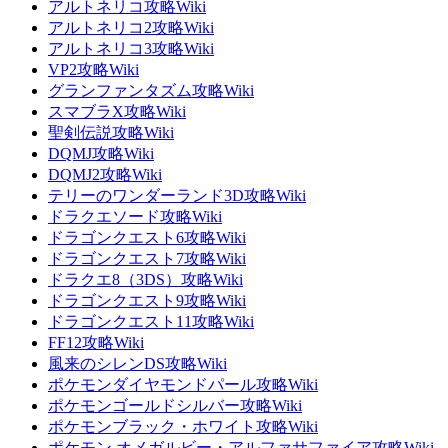
アルトネリコ攻略Wiki
アルトネリコ2攻略Wiki
アルトネリコ3攻略Wiki
VP2攻略Wiki
グランファンタズム攻略Wiki
スマブラX攻略Wiki
聖剣伝説攻略Wiki
DQMJ攻略Wiki
DQMJ2攻略Wiki
テリーのワンダーランド3D攻略Wiki
ドラクエソード攻略Wiki
ドラゴンクエスト6攻略Wiki
ドラゴンクエスト7攻略Wiki
ドラクエ8（3DS）攻略Wiki
ドラゴンクエスト9攻略Wiki
ドラゴンクエスト11攻略Wiki
FF12攻略Wiki
風来のシレンDS攻略Wiki
ポケモンダイヤモンドパール攻略Wiki
ポケモンゴールドシルバー攻略Wiki
ポケモンブラック・ホワイト攻略Wiki
ポケモン オメガルビー・アルファサファイア攻略Wiki