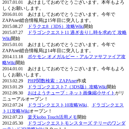
2017.01.01 あけましておめでとうございます。本年もよろ
しくお願いします。
2016.01.01 あけましておめでとうございます。今年で
ZAPAnet総合情報局は15年目に突入します。
2015.08.27
ドラクエ8（3DS）攻略Wiki
開始
2015.07.27
ドラゴンクエスト11 過ぎ去りし時を求めて 攻略
Wiki
開始
2015.01.01 あけましておめでとうございます。今年で
ZAPAnet総合情報局は14年目に突入します。
2014.11.18
ポケモン オメガルビー・アルファサファイア攻
略Wiki
開始
2014.01.01 あけましておめでとうございます。今年もよろ
しくお願いします。
2013.02.29
PHP関数検索：ZAPAnet
作成
2013.01.29
ドラゴンクエスト7（3DS版）攻略Wiki
開始
2012.09.30
おはようチューブ：ネット画像縮小サイト
がリ
ニューアルオープン！
2012.07.24
ドラゴンクエスト10攻略Wiki
、
ドラゴンクエス
ト11攻略Wiki
オープン！
2012.07.23
楽天kobo Touch活用メモ
開始
2012.05.30
ドラゴンクエストモンスターズ テリーのワンダ