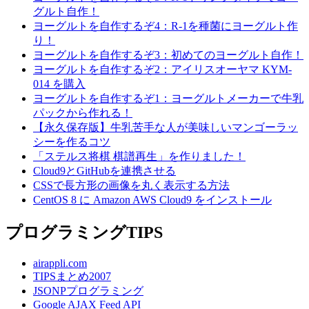
グルト自作！
ヨーグルトを自作するぞ4：R-1を種菌にヨーグルト作
り！
ヨーグルトを自作するぞ3：初めてのヨーグルト自作！
ヨーグルトを自作するぞ2：アイリスオーヤマ KYM-
014 を購入
ヨーグルトを自作するぞ1：ヨーグルトメーカーで牛乳
パックから作れる！
【永久保存版】牛乳苦手な人が美味しいマンゴーラッ
シーを作るコツ
「ステルス将棋 棋譜再生」を作りました！
Cloud9とGitHubを連携させる
CSSで長方形の画像を丸く表示する方法
CentOS 8 に Amazon AWS Cloud9 をインストール
プログラミングTIPS
airappli.com
TIPSまとめ2007
JSONPプログラミング
Google AJAX Feed API