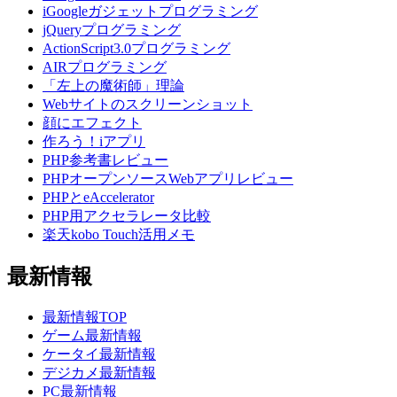
iGoogleガジェットプログラミング
jQueryプログラミング
ActionScript3.0プログラミング
AIRプログラミング
「左上の魔術師」理論
Webサイトのスクリーンショット
顔にエフェクト
作ろう！iアプリ
PHP参考書レビュー
PHPオープンソースWebアプリレビュー
PHPとeAccelerator
PHP用アクセラレータ比較
楽天kobo Touch活用メモ
最新情報
最新情報TOP
ゲーム最新情報
ケータイ最新情報
デジカメ最新情報
PC最新情報