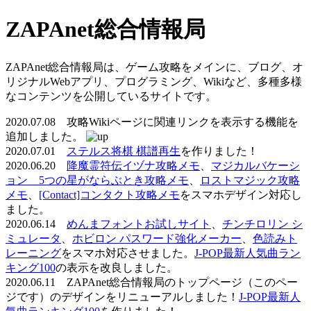
ZAPAnet総合情報局
ZAPAnet総合情報局は、ゲーム攻略をメインに、ブログ、オ
リジナルWebアプリ、プログラミング、Wikiなど、多種多様
なコンテンツを公開しているサイトです。
2020.07.08 攻略Wikiページに関連リンクを表示する機能を
追加しました。
2020.07.01
ステルス将棋 棋譜再生
を作りました！
2020.06.20
降魔霊符伝イヅナ攻略メモ
、
マジカルバケーシ
ョン 5つの星がならぶとき攻略メモ
、
ロストマジック攻略
メモ
、
[Contact]コンタクト攻略メモ
をスマホデザイン対応し
ました。
2020.06.14
めんまフォントお試しサイト
、
チンチロリン シ
ミュレータ
、
ホビロン パスワード強化メーカー
、
色読みト
レーニング
をスマホ対応させました。
J-POP最新人気曲ラン
キング100
の表示を改良しました。
2020.06.11 ZAPAnet総合情報局のトップページ（このペー
ジです）のデザインをリニューアルしました！
J-POP最新人