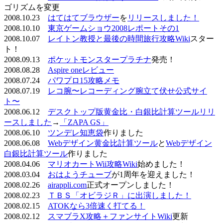
ゴリズムを変更
2008.10.23
はてはてブラウザー
を
リリースしました！
2008.10.10
東京ゲームショウ2008レポートその1
2008.10.07
レイトン教授と最後の時間旅行攻略Wiki
スター
ト！
2008.09.13
ポケットモンスタープラチナ
発売！
2008.08.28
Aspire oneレビュー
2008.07.24
パワプロ15攻略メモ
2008.07.19
レコ腕〜レコーディング腕立て伏せ公式サイ
ト〜
2008.06.12
デスクトップ版黄金比・白銀比計算ツールリリ
ースしました
→
「ZAPA GS」
2008.06.10
ツンデレ知恵袋
作りました
2008.06.08
Webデザイン黄金比計算ツール
と
Webデザイン
白銀比計算ツール
作りました
2008.04.06
マリオカートWii攻略Wiki
始めました！
2008.03.04
おはようチューブ
が1周年を迎えました！
2008.02.26
airappli.com
正式オープンしました！
2008.02.23
ＴＢＳ「オビラジＲ」に出演しました！
2008.02.15
ATOKなら3倍速く打てる！
2008.02.12
スマブラX攻略＋ファンサイトWiki
更新