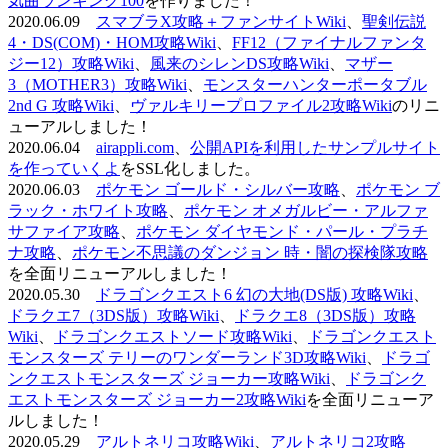
気曲ランキング100
を作りました！
2020.06.09
スマブラX攻略＋ファンサイトWiki
、
聖剣伝説
4・DS(COM)・HOM攻略Wiki
、
FF12（ファイナルファンタ
ジー12）攻略Wiki
、
風来のシレンDS攻略Wiki
、
マザー
3（MOTHER3）攻略Wiki
、
モンスターハンターポータブル
2nd G 攻略Wiki
、
ヴァルキリープロファイル2攻略Wiki
のリニ
ューアルしました！
2020.06.04
airappli.com
、
公開APIを利用したサンプルサイト
を作っていくよ
をSSL化しました。
2020.06.03
ポケモン ゴールド・シルバー攻略
、
ポケモン ブ
ラック・ホワイト攻略
、
ポケモン オメガルビー・アルファ
サファイア攻略
、
ポケモン ダイヤモンド・パール・プラチ
ナ攻略
、
ポケモン不思議のダンジョン 時・闇の探検隊攻略
を全面リニューアルしました！
2020.05.30
ドラゴンクエスト6 幻の大地(DS版) 攻略Wiki
、
ドラクエ7（3DS版）攻略Wiki
、
ドラクエ8（3DS版）攻略
Wiki
、
ドラゴンクエストソード攻略Wiki
、
ドラゴンクエスト
モンスターズ テリーのワンダーランド3D攻略Wiki
、
ドラゴ
ンクエストモンスターズ ジョーカー攻略Wiki
、
ドラゴンク
エストモンスターズ ジョーカー2攻略Wiki
を全面リニューア
ルしました！
2020.05.29
アルトネリコ攻略Wiki
、
アルトネリコ2攻略