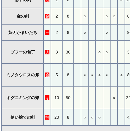
金の剣
金
2
8
○
○
○
6
妖刀かまいたち
三
2
8
○
○
9
ブフーの包丁
肉
3
30
○
○
3
ミノタウロスの斧
会
5
8
※
※
※
※
※
8
キグニキングの斧
キ
10
50
※
22
使い捨ての剣
捨
20
8
○
○
○
4