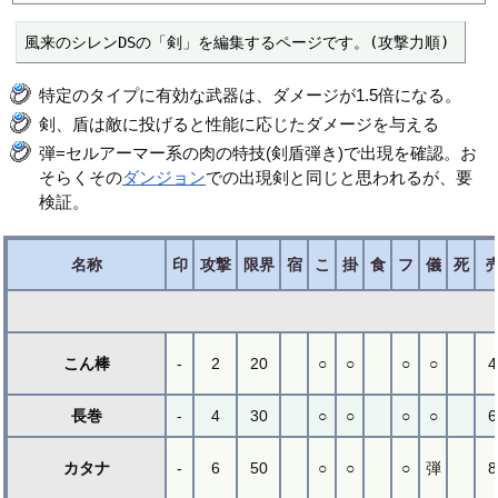
風来のシレンDSの「剣」を編集するページです。(攻撃力順)
特定のタイプに有効な武器は、ダメージが1.5倍になる。
剣、盾は敵に投げると性能に応じたダメージを与える
弾=セルアーマー系の肉の特技(剣盾弾き)で出現を確認。お
そらくその
ダンジョン
での出現剣と同じと思われるが、要
検証。
名称
印
攻撃
限界
宿
こ
掛
食
フ
儀
死
こん棒
-
2
20
○
○
○
○
4
長巻
-
4
30
○
○
○
○
6
カタナ
-
6
50
○
○
○
弾
8