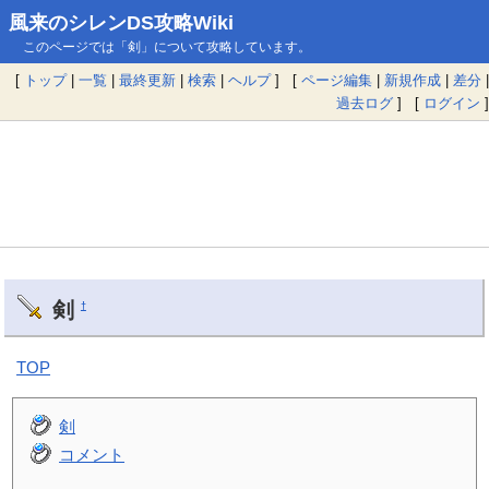
風来のシレンDS攻略Wiki
このページでは「剣」について攻略しています。
[
トップ
|
一覧
|
最終更新
|
検索
|
ヘルプ
] [
ページ編集
|
新規作成
|
差分
|
過去ログ
] [
ログイン
]
剣
†
TOP
剣
コメント