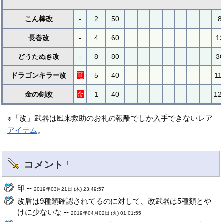
こん棒改
-
2
50
8
長巻改
-
4
60
1
どうたぬき改
-
8
80
3
ドラゴンキラー改
竜
5
40
11
金の剣改
金
1
40
12
※「改」武器は風来救助のお礼の報酬でしか入手できないレア
アイテム
。
コメント
†
印 --
2019年03月21日 (木) 23:49:57
改盾は9種類確認されてるのに対して、改武器は5種類とや
けに少ないな --
2019年04月02日 (火) 01:01:55