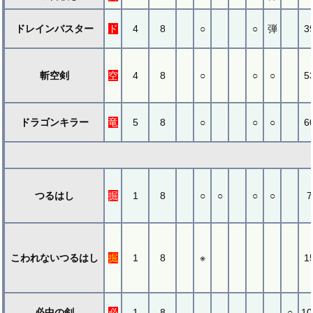
ドレインバスター
ド
4
8
○
○
弾
3
斬空剣
空
4
8
○
○
○
5
ドラゴンキラー
竜
5
8
○
○
○
6
つるはし
掘
1
8
○
○
○
○
7
こわれないつるはし
掘
1
8
※
1
必中の剣
必
1
8
○
10