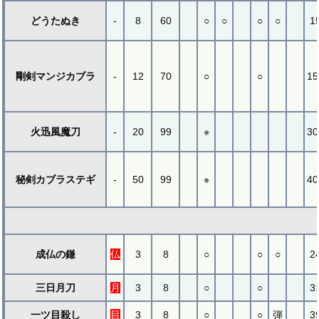
どうたぬき
-
8
60
○
○
○
○
1
剛剣マンジカブラ
-
12
70
○
○
15
火迅風魔刀
-
20
99
※
30
秘剣カブラステギ
-
50
99
※
40
成仏の鎌
仏
3
8
○
○
○
2
三日月刀
月
3
8
○
○
3
一ツ目殺し
目
3
8
○
○
弾
3