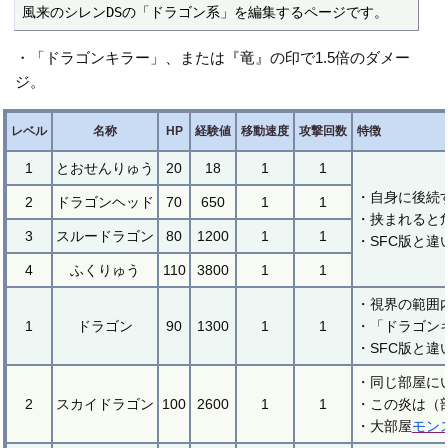
風来のシレンDSの「ドラゴン系」を編集するページです。
・「ドラゴンキラー」、または『竜』の印で1.5倍のダメー
ジ。
レベル
名称
HP
経験値
移動速度
攻撃回数
特徴
1
とおせんりゅう
20
18
1
1
・自身に後続
2
ドラゴンヘッド
70
650
1
1
・挟まれると
3
スルードラゴン
80
1200
1
1
・SFC版と違
4
ふくりゅう
110
3800
1
1
・視界の範囲
1
ドラゴン
90
1300
1
1
・「ドラゴン
・SFC版と
・同じ部屋に
2
スカイドラゴン
100
2600
1
1
・この炎は（
・大部屋
モン