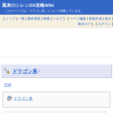
風来のシレンDS攻略Wiki
このページでは「ドラゴン系」について攻略しています。
[
トップ
|
一覧
|
最終更新
|
検索
|
ヘルプ
] [
ページ編集
|
新規作成
|
差分
|
過去ログ
] [
ログイン
]
ドラゴン系
†
TOP
ドラゴン系