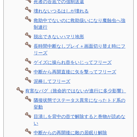
死者の谷底での強制送還
壊れないつるはしが壊れる
救助中でないのに救助扱いになり魔蝕虫へ強
制連行
脱出できないハマリ地形
長時間中断なしプレイ＋画面切り替え時にフ
リーズ
ゲイズに操られ壺をいじってフリーズ
中断から再開直後に矢を撃ってフリーズ
泥棒してフリーズ
有害なバグ（致命的ではないが進行に多少影響）
隣接状態でステータス異常になったトド系の
挙動
目潰しを背中の壺で解除すると巻物が読めな
い
中断からの再開後に敵の居眠り解除