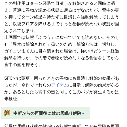
この副作用はターン経過で目潰しが解除されると同時に消
え、普通に巻物が読める状態に戻るはずなのだが、背中の壺
を押してターン経過を待たずに目潰しを強制解除してしまう
と、以後フロアを降りるまでずっと巻物が読めない状態が固
定されてしまう。
上画面では状態「ふつう」に戻っていても読めない。そのく
せ「異常は解除された」扱いのため、解除方法は一切無し。
ガイコツまてんに目を潰された場合は、怖いけどターン経過
解除を待つか、その階で巻物が読めなくなる覚悟をしてから
背中の壺を押そう。
SFCでは薬草・困ったときの巻物にも目潰し解除の効果があ
ったが、今作でそれらの
アイテム
に目潰し解除の効果がある
か、あるとしたら背中の壺と同じくこのバグが発生するかは
未検証。
†
中断からの再開後に敵の居眠り解除
部屋に居眠り状態の敵がいる状態で中断してから冒険を再開