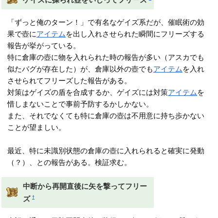
「ずっと俺のターン！」で有名なゲイズ系だが、催眠術の効
果で壺に
アイテム
を出し入れさせられた瞬間にフリーズする
報告が挙がっている。
特に倉庫の壺に物を入れられた時の報告が多い（アスカでも
似たバグが存在した）が、倉庫以外の壺でも
アイテム
を入れ
させられてフリーズした報告がある。
対策はゲイズの盾を合成するか、ゲイズには対策
アイテム
を
惜しまないことで事前予防するかしかない。
また、それでなくても特に倉庫の壺は不用意に持ち歩かない
ことが望ましい。
最近、特に未識別状態の倉庫の壺に入れられると確実に発動
（？）、との報告がある。検証求む。
中断から再開直後に矢を撃ってフリー
†
ズ