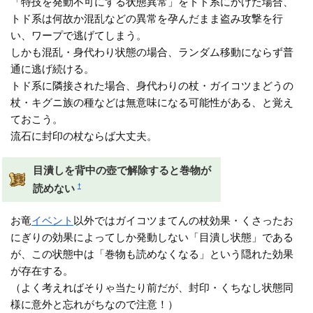
「特技を発動不可にする状態異常」をトド系にかけた場合、
トド系は何故か混乱などの異常を孕んだまま盗み攻撃を行
い、ワープで逃げてしまう。
しかも混乱・身代わり状態の場合、ランダム移動にならず普
通に逃げ続ける。
トド系に隣接された場合、身代わりの杖・ガイコツまどうの
杖・キグニ族の種などは無意味になる可能性がある、と覚え
ておこう。
流石に封印の杖ならば大丈夫。
目潰しを背中の壺で解除すると巻物が
†
読めない
お竜
イベント
以外ではガイコツまてんの杖効果・くさったお
にぎりの効果によってしか発動しない「目潰し状態」である
が、この状態中は「巻物も読めなくなる」という隠れた効果
が存在する。
（よく考えればそりゃ当たり前だが、封印・くちなし状態同
様に意外と忘れがちなので注意！）