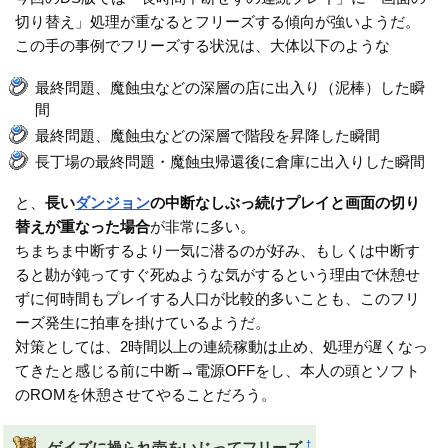
切り替え」処理が重なるとフリーズする傾向が強いようだ。
この手の事例でフリーズする状況は、大体以下のような
最終問題、魔蝕虫などの深層の店に出入り（泥棒）した瞬
間
最終問題、魔蝕虫などの深層で階段を昇降した瞬間
長丁場の最終問題・魔蝕虫帰還後に倉庫に出入りした瞬間
と、
長い
ダンジョン
の中断なしぶっ続けプレイと画面の切り
替えが重なった場合
が非常に多い。
ちまちま中断するより一気に潜るのが好み、もしくは中断す
ると勘が鈍ってすぐ死ぬような気がするという理由で休憩せ
ずに何時間もプレイする人口が比較的多いことも、このフリ
ーズ発生に拍車を掛けているようだ。
対策としては、2時間以上の連続稼動は止め、処理が遅くなっ
てきたと感じる前に中断→電源OFFをし、本人の頭とソフト
のROMを休憩させてやることだろう。
†
ゲイズに操られ壺をいじってフリーズ