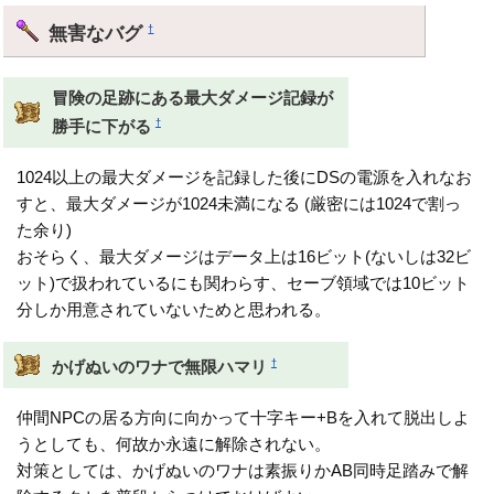
無害なバグ
†
冒険の足跡にある最大ダメージ記録が
†
勝手に下がる
1024以上の最大ダメージを記録した後にDSの電源を入れなお
すと、最大ダメージが1024未満になる (厳密には1024で割っ
た余り)
おそらく、最大ダメージはデータ上は16ビット(ないしは32ビ
ット)で扱われているにも関わらす、セーブ領域では10ビット
分しか用意されていないためと思われる。
†
かげぬいのワナで無限ハマリ
仲間NPCの居る方向に向かって十字キー+Bを入れて脱出しよ
うとしても、何故か永遠に解除されない。
対策としては、かげぬいのワナは素振りかAB同時足踏みで解