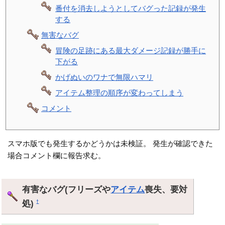
番付を消去しようとしてバグった記録が発生
する
無害なバグ
冒険の足跡にある最大ダメージ記録が勝手に
下がる
かげぬいのワナで無限ハマリ
アイテム整理の順序が変わってしまう
コメント
スマホ版でも発生するかどうかは未検証。 発生が確認できた
場合コメント欄に報告求む。
有害なバグ(フリーズや
アイテム
喪失、要対
処)
†