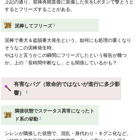
上記の通り、冒険再開直後に装備した矢をLボタンで撃とうと
するとフリーズすることがある。
†
泥棒してフリーズ
泥棒で番犬＆盗賊番大発生という、如何にも処理の重くなり
そうなこの泥棒発生時、
やはりと言うかこの瞬間にフリーズしたという報告が幾つ
か。上の「長時間中断なし」とも関係しているかも？
有害なバグ（致命的ではないが進行に多少影
響）
†
隣接状態でステータス異常になったト
†
ド系の挙動
シレンが隣接した状態で、混乱・身代わり・キグニ化など、