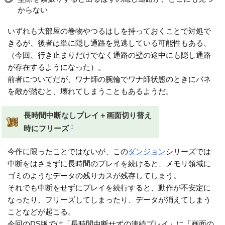
からない
いずれも大部屋の巻物やつるはしを持っておくことで対処で
きるが、後者は単に隠し通路を見逃している可能性もある、
（今回、行き止まりだけでなく通路の壁の途中にも隠し通路
が存在するようになった）。
前者についてだが、ワナ師の腕輪でワナ師状態のときにバネ
を敵が踏むと、壊れてしまうこともあるようだ。
長時間中断なしプレイ＋画面切り替え
†
時にフリーズ
今作に限ったことではないが、この
ダンジョン
シリーズでは
中断をはさまずに長時間のプレイを続けると、メモリ領域に
ゴミのようなデータの残りカスが残存してしまう。
それでも中断をせずにプレイを続行すると、動作が不安定に
なったり、フリーズしてしまったり、データが消えてしまう
ことなどが起こる。
今回のDS版では「長時間中断せずの連続プレイ」に「画面の