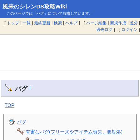
風来のシレンDS攻略Wiki
このページでは「バグ」について攻略しています。
[
トップ
|
一覧
|
最終更新
|
検索
|
ヘルプ
] [
ページ編集
|
新規作成
|
差分
|
過去ログ
] [
ログイン
]
バグ
†
TOP
バグ
有害なバグ(フリーズやアイテム喪失、要対処)