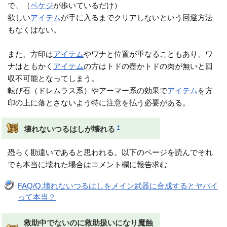
で、（
ペケジ
が歩いているだけ）
欲しい
アイテム
が手に入るまでクリアしないという回避方法
もなくはない。
また、方印は
アイテム
やワナと位置が重なることもあり、ワ
ナはともかく
アイテム
の方はトドの壺かトドの肉が無いと回
収不可能となってしまう。
転び石（ドレムラス系）やアーマー系の効果で
アイテム
を方
印の上に落とさないよう特に注意を払う必要がある。
†
壊れないつるはしが壊れる
恐らく勘違いであると思われる。以下のページを読んでそれ
でも本当に壊れた場合はコメント欄に報告求む
FAQ/Q.壊れないつるはしをメイン武器に合成するとヤバイ
って本当？
救助中でないのに救助扱いになり魔蝕