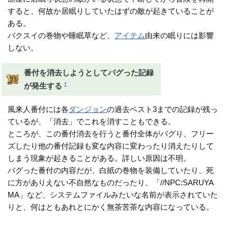
すると、何故か居眠りしていたはずの敵が起きていることが
ある。
バクスイの巻物や睡眠草など、
アイテム
由来の眠りには影響
しない。
番付を消去しようとしてバグった記録
†
が発生する
風来人番付には各
ダンジョン
の過去ベスト3までの記録が残っ
ているが、「消去」でこれを消すこともできる。
ところが、この番付消去を行うと番付全体がバグり、フリー
ズしたり他の番付記録も変な内容に変わったり消えたりして
しまう現象が起きることがある。詳しい原因は不明。
バグった番付の内容だが、白紙の巻物を装備していたり、死
に方がありえない不自然なものだったり、「//NPC:SARUYA
MA」など、システムファイルみたいな名前が表示されていた
りと、何はともあれとにかく無茶苦茶な内容になっている。