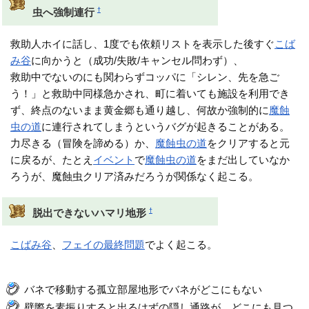
†
虫へ強制連行
救助人ホイに話し、1度でも依頼リストを表示した後すぐ
こば
み谷
に向かうと（成功/失敗/キャンセル問わず）、
救助中でないのにも関わらずコッパに「シレン、先を急ご
う！」と救助中同様急かされ、町に着いても施設を利用でき
ず、終点のないまま黄金郷も通り越し、何故か強制的に
魔蝕
虫の道
に連行されてしまうというバグが起きることがある。
力尽きる（冒険を諦める）か、
魔蝕虫の道
をクリアすると元
に戻るが、たとえ
イベント
で
魔蝕虫の道
をまだ出していなか
ろうが、魔蝕虫クリア済みだろうが関係なく起こる。
†
脱出できないハマリ地形
こばみ谷
、
フェイの最終問題
でよく起こる。
バネで移動する孤立部屋地形でバネがどこにもない
壁際を素振りすると出るはずの隠し通路が、どこにも見つ