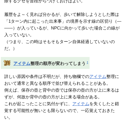
除するクセを普段からつけておけばよい。
履歴をよ～く見れば分かるが、歩いて解除しようとした際は
「1ターン内に起こった出来事」の境界を示す線の区切り（―
――）が入っているが、NPCに向かって歩いた場合この線が
入っていない。
（つまり、この時はそもそもターン自体経過していないの
だ。）
†
アイテム
整理の順序が変わってしまう
詳しい原因や条件は不明だが、持ち物欄での
アイテム
整理に
おいて通常と異なる順序で並び替えられることがある。
例えば、保存の壺と背中の壺では保存の壺の方が上に来るは
ずが、何故か背中の壺の方が上に来る場合がある。
これが起こったことに気付かずに、
アイテム
を失くしたと錯
覚する可能性が無いとも限らないので、一応覚えておきた
い。