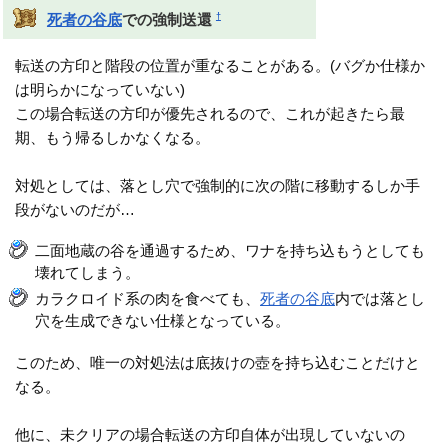
†
死者の谷底
での強制送還
転送の方印と階段の位置が重なることがある。(バグか仕様か
は明らかになっていない)
この場合転送の方印が優先されるので、これが起きたら最
期、もう帰るしかなくなる。
対処としては、落とし穴で強制的に次の階に移動するしか手
段がないのだが…
二面地蔵の谷を通過するため、ワナを持ち込もうとしても
壊れてしまう。
カラクロイド系の肉を食べても、
死者の谷底
内では落とし
穴を生成できない仕様となっている。
このため、唯一の対処法は底抜けの壺を持ち込むことだけと
なる。
他に、未クリアの場合転送の方印自体が出現していないの