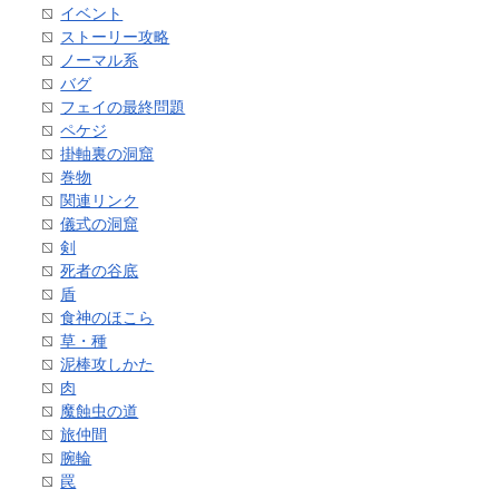
イベント
ストーリー攻略
ノーマル系
バグ
フェイの最終問題
ペケジ
掛軸裏の洞窟
巻物
関連リンク
儀式の洞窟
剣
死者の谷底
盾
食神のほこら
草・種
泥棒攻しかた
肉
魔蝕虫の道
旅仲間
腕輪
罠