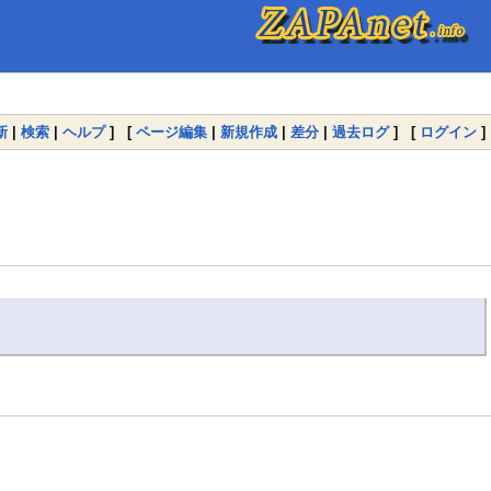
新
|
検索
|
ヘルプ
] [
ページ編集
|
新規作成
|
差分
|
過去ログ
] [
ログイン
]