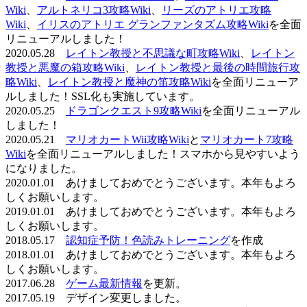
Wiki
、
アルトネリコ3攻略Wiki
、
リーズのアトリエ攻略
Wiki
、
イリスのアトリエ グランファンタズム攻略Wiki
を全面
リニューアルしました！
2020.05.28
レイトン教授と不思議な町攻略Wiki
、
レイトン
教授と悪魔の箱攻略Wiki
、
レイトン教授と最後の時間旅行攻
略Wiki
、
レイトン教授と魔神の笛攻略Wiki
を全面リニューア
ルしました！SSL化も実施しています。
2020.05.25
ドラゴンクエスト9攻略Wiki
を全面リニューアル
しました！
2020.05.21
マリオカートWii攻略Wiki
と
マリオカート7攻略
Wiki
を全面リニューアルしました！スマホから見やすいよう
になりました。
2020.01.01 あけましておめでとうございます。本年もよろ
しくお願いします。
2019.01.01 あけましておめでとうございます。本年もよろ
しくお願いします。
2018.05.17
認知症予防！色読みトレーニング
を作成
2018.01.01 あけましておめでとうございます。本年もよろ
しくお願いします。
2017.06.28
ゲーム最新情報
を更新。
2017.05.19 デザイン変更しました。