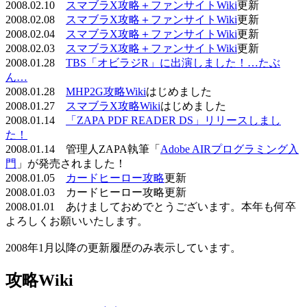
2008.02.10
スマブラX攻略＋ファンサイトWiki
更新
2008.02.08
スマブラX攻略＋ファンサイトWiki
更新
2008.02.04
スマブラX攻略＋ファンサイトWiki
更新
2008.02.03
スマブラX攻略＋ファンサイトWiki
更新
2008.01.28
TBS「オビラジR」に出演しました！…たぶ
ん…
2008.01.28
MHP2G攻略Wiki
はじめました
2008.01.27
スマブラX攻略Wiki
はじめました
2008.01.14
「ZAPA PDF READER DS」リリースしまし
た！
2008.01.14 管理人ZAPA執筆「
Adobe AIRプログラミング入
門
」が発売されました！
2008.01.05
カードヒーロー攻略
更新
2008.01.03 カードヒーロー攻略更新
2008.01.01 あけましておめでとうございます。本年も何卒
よろしくお願いいたします。
2008年1月以降の更新履歴のみ表示しています。
攻略Wiki