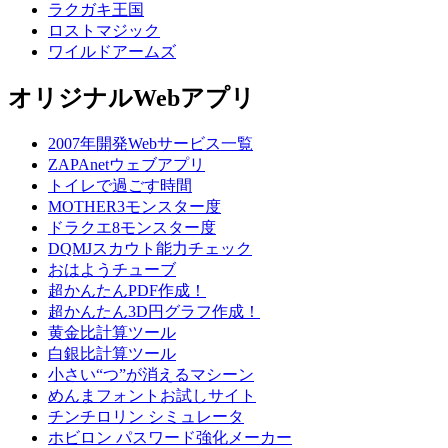
ラクガキ王国
ロストマジック
ワイルドアームズ
オリジナルWebアプリ
2007年開発Webサービス一覧
ZAPAnetウェブアプリ
トイレで過ごす時間
MOTHER3モンスター度
ドラクエ8モンスター度
DQMJスカウト能力チェック
おはようチューブ
超かんたんPDF作成！
超かんたん3D円グラフ作成！
黄金比計算ツール
白銀比計算ツール
小さい“つ”が消えるマシーン
めんまフォントお試しサイト
チンチロリン シミュレータ
ホビロン パスワード強化メーカー