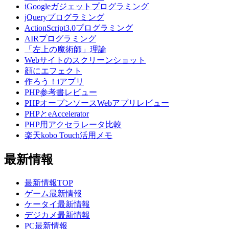
iGoogleガジェットプログラミング
jQueryプログラミング
ActionScript3.0プログラミング
AIRプログラミング
「左上の魔術師」理論
Webサイトのスクリーンショット
顔にエフェクト
作ろう！iアプリ
PHP参考書レビュー
PHPオープンソースWebアプリレビュー
PHPとeAccelerator
PHP用アクセラレータ比較
楽天kobo Touch活用メモ
最新情報
最新情報TOP
ゲーム最新情報
ケータイ最新情報
デジカメ最新情報
PC最新情報