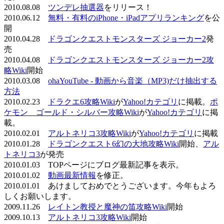
2010.08.08
ツンデレ抽選器
をリリース！
2010.06.12
無料・有料のiPhone・iPadアプリランキング
を公
開
2010.04.28
ドラゴンクエストモンスターズ ジョーカー2
発
売
2010.04.08
ドラゴンクエストモンスターズ ジョーカー2攻
略Wiki
開始
2010.03.08
ohaYouTube - 動画から音楽（MP3)だけ抽出する
方法
2010.02.23
ドラクエ6攻略Wiki
が
Yahoo!カテゴリ
に掲載。
ポ
ケモン ゴールド・シルバー攻略Wiki
が
Yahoo!カテゴリ
に掲
載。
2010.02.01
アルトネリコ3攻略Wiki
が
Yahoo!カテゴリ
に掲載
2010.01.28
ドラゴンクエスト6幻の大地攻略Wiki
開始、
アル
トネリコ3
が発売
2010.01.03 TOPページにブログ最新記事を表示。
2010.01.02
動画最新情報
を修正。
2010.01.01 あけましておめでとうございます。今年もよろ
しくお願いします。
2009.11.26
レイトン教授と魔神の笛攻略Wiki
開始
2009.10.13
アルトネリコ3攻略Wiki
開始