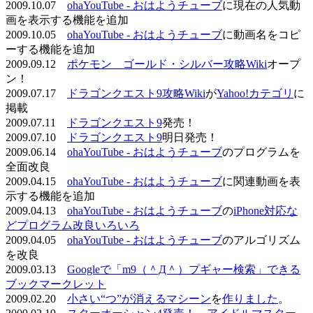
2009.10.07
ohaYouTube - おはようチューブ
に現在の人気動
画を表示する機能を追加
2009.10.05
ohaYouTube - おはようチューブ
に動画名をコピ
ーする機能を追加
2009.09.12
ポケモン ゴールド・シルバー攻略Wiki
オープ
ン！
2009.07.17
ドラゴンクエスト9攻略Wiki
が
Yahoo!カテゴリ
に
掲載
2009.07.11
ドラゴンクエスト9
発売！
2009.07.10
ドラゴンクエスト9
明日発売！
2009.06.14
ohaYouTube - おはようチューブ
のプログラムを
全面改良
2009.04.15
ohaYouTube - おはようチューブ
に関連動画を表
示する機能を追加
2009.04.13
ohaYouTube - おはようチューブ
の
iPhone対応な
どプログラム改良いろいろ
2009.04.05
ohaYouTube - おはようチューブ
のアルゴリズム
を改良
2009.03.13
Googleで「m9（＾Д＾）プギャー検索」できる
ブックマークレット
2009.02.20
小さい“つ”が消えるマシーン
を
作りました
。