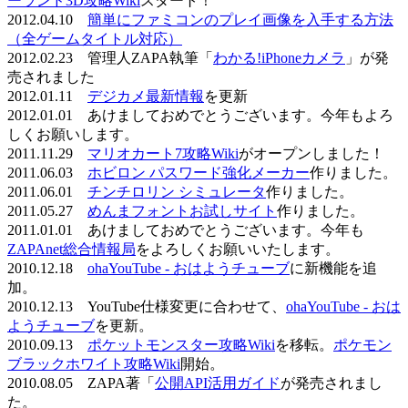
ーランド3D攻略Wiki
スタート！
2012.04.10
簡単にファミコンのプレイ画像を入手する方法
（全ゲームタイトル対応）
2012.02.23 管理人ZAPA執筆「
わかる!iPhoneカメラ
」が発
売されました
2012.01.11
デジカメ最新情報
を更新
2012.01.01 あけましておめでとうございます。今年もよろ
しくお願いします。
2011.11.29
マリオカート7攻略Wiki
がオープンしました！
2011.06.03
ホビロン パスワード強化メーカー
作りました。
2011.06.01
チンチロリン シミュレータ
作りました。
2011.05.27
めんまフォントお試しサイト
作りました。
2011.01.01 あけましておめでとうございます。今年も
ZAPAnet総合情報局
をよろしくお願いいたします。
2010.12.18
ohaYouTube - おはようチューブ
に新機能を追
加。
2010.12.13 YouTube仕様変更に合わせて、
ohaYouTube - おは
ようチューブ
を更新。
2010.09.13
ポケットモンスター攻略Wiki
を移転。
ポケモン
ブラックホワイト攻略Wiki
開始。
2010.08.05 ZAPA著「
公開API活用ガイド
が発売されまし
た。