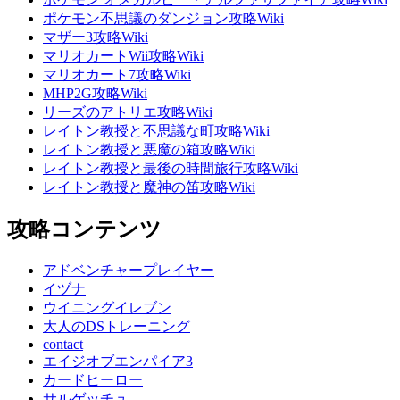
ポケモン不思議のダンジョン攻略Wiki
マザー3攻略Wiki
マリオカートWii攻略Wiki
マリオカート7攻略Wiki
MHP2G攻略Wiki
リーズのアトリエ攻略Wiki
レイトン教授と不思議な町攻略Wiki
レイトン教授と悪魔の箱攻略Wiki
レイトン教授と最後の時間旅行攻略Wiki
レイトン教授と魔神の笛攻略Wiki
攻略コンテンツ
アドベンチャープレイヤー
イヅナ
ウイニングイレブン
大人のDSトレーニング
contact
エイジオブエンパイア3
カードヒーロー
サルゲッチュ