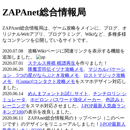
ZAPAnet総合情報局
ZAPAnet総合情報局は、ゲーム攻略をメインに、ブログ、オ
リジナルWebアプリ、プログラミング、Wikiなど、多種多様
なコンテンツを公開しているサイトです。
2020.07.08 攻略Wikiページに関連リンクを表示する機能を
追加しました。
2020.07.01
ステルス将棋 棋譜再生
を作りました！
2020.06.20
降魔霊符伝イヅナ攻略メモ
、
マジカルバケーシ
ョン 5つの星がならぶとき攻略メモ
、
ロストマジック攻略
メモ
、
[Contact]コンタクト攻略メモ
をスマホデザイン対応し
ました。
2020.06.14
めんまフォントお試しサイト
、
チンチロリン シ
ミュレータ
、
ホビロン パスワード強化メーカー
、
色読みト
レーニング
をスマホ対応させました。
J-POP最新人気曲ラン
キング100
の表示を改良しました。
2020.06.11 ZAPAnet総合情報局のトップページ（このペー
ジです）のデザインをリニューアルしました！
J-POP最新人