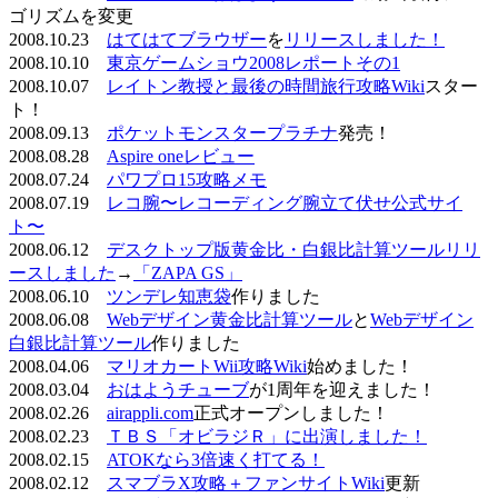
ゴリズムを変更
2008.10.23
はてはてブラウザー
を
リリースしました！
2008.10.10
東京ゲームショウ2008レポートその1
2008.10.07
レイトン教授と最後の時間旅行攻略Wiki
スター
ト！
2008.09.13
ポケットモンスタープラチナ
発売！
2008.08.28
Aspire oneレビュー
2008.07.24
パワプロ15攻略メモ
2008.07.19
レコ腕〜レコーディング腕立て伏せ公式サイ
ト〜
2008.06.12
デスクトップ版黄金比・白銀比計算ツールリリ
ースしました
→
「ZAPA GS」
2008.06.10
ツンデレ知恵袋
作りました
2008.06.08
Webデザイン黄金比計算ツール
と
Webデザイン
白銀比計算ツール
作りました
2008.04.06
マリオカートWii攻略Wiki
始めました！
2008.03.04
おはようチューブ
が1周年を迎えました！
2008.02.26
airappli.com
正式オープンしました！
2008.02.23
ＴＢＳ「オビラジＲ」に出演しました！
2008.02.15
ATOKなら3倍速く打てる！
2008.02.12
スマブラX攻略＋ファンサイトWiki
更新