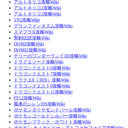
アルトネリコ攻略Wiki
アルトネリコ2攻略Wiki
アルトネリコ3攻略Wiki
VP2攻略Wiki
グランファンタズム攻略Wiki
スマブラX攻略Wiki
聖剣伝説攻略Wiki
DQMJ攻略Wiki
DQMJ2攻略Wiki
テリーのワンダーランド3D攻略Wiki
ドラクエソード攻略Wiki
ドラゴンクエスト6攻略Wiki
ドラゴンクエスト7攻略Wiki
ドラクエ8（3DS）攻略Wiki
ドラゴンクエスト9攻略Wiki
ドラゴンクエスト11攻略Wiki
FF12攻略Wiki
風来のシレンDS攻略Wiki
ポケモンダイヤモンドパール攻略Wiki
ポケモンゴールドシルバー攻略Wiki
ポケモンブラック・ホワイト攻略Wiki
ポケモン オメガルビー・アルファサファイア攻略Wiki