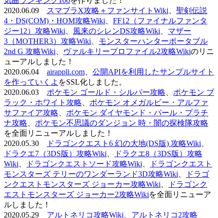
気曲ランキング100
を作りました！
2020.06.09
スマブラX攻略＋ファンサイトWiki
、
聖剣伝説
4・DS(COM)・HOM攻略Wiki
、
FF12（ファイナルファンタ
ジー12）攻略Wiki
、
風来のシレンDS攻略Wiki
、
マザー
3（MOTHER3）攻略Wiki
、
モンスターハンターポータブル
2nd G 攻略Wiki
、
ヴァルキリープロファイル2攻略Wiki
のリニ
ューアルしました！
2020.06.04
airappli.com
、
公開APIを利用したサンプルサイト
を作っていくよ
をSSL化しました。
2020.06.03
ポケモン ゴールド・シルバー攻略
、
ポケモン ブ
ラック・ホワイト攻略
、
ポケモン オメガルビー・アルファ
サファイア攻略
、
ポケモン ダイヤモンド・パール・プラチ
ナ攻略
、
ポケモン不思議のダンジョン 時・闇の探検隊攻略
を全面リニューアルしました！
2020.05.30
ドラゴンクエスト6 幻の大地(DS版) 攻略Wiki
、
ドラクエ7（3DS版）攻略Wiki
、
ドラクエ8（3DS版）攻略
Wiki
、
ドラゴンクエストソード攻略Wiki
、
ドラゴンクエスト
モンスターズ テリーのワンダーランド3D攻略Wiki
、
ドラゴ
ンクエストモンスターズ ジョーカー攻略Wiki
、
ドラゴンク
エストモンスターズ ジョーカー2攻略Wiki
を全面リニューア
ルしました！
2020.05.29
アルトネリコ攻略Wiki
、
アルトネリコ2攻略