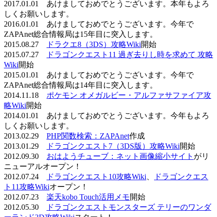
2017.01.01 あけましておめでとうございます。本年もよろ
しくお願いします。
2016.01.01 あけましておめでとうございます。今年で
ZAPAnet総合情報局は15年目に突入します。
2015.08.27
ドラクエ8（3DS）攻略Wiki
開始
2015.07.27
ドラゴンクエスト11 過ぎ去りし時を求めて 攻略
Wiki
開始
2015.01.01 あけましておめでとうございます。今年で
ZAPAnet総合情報局は14年目に突入します。
2014.11.18
ポケモン オメガルビー・アルファサファイア攻
略Wiki
開始
2014.01.01 あけましておめでとうございます。今年もよろ
しくお願いします。
2013.02.29
PHP関数検索：ZAPAnet
作成
2013.01.29
ドラゴンクエスト7（3DS版）攻略Wiki
開始
2012.09.30
おはようチューブ：ネット画像縮小サイト
がリ
ニューアルオープン！
2012.07.24
ドラゴンクエスト10攻略Wiki
、
ドラゴンクエス
ト11攻略Wiki
オープン！
2012.07.23
楽天kobo Touch活用メモ
開始
2012.05.30
ドラゴンクエストモンスターズ テリーのワンダ