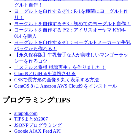
グルト自作！
ヨーグルトを自作するぞ4：R-1を種菌にヨーグルト作
り！
ヨーグルトを自作するぞ3：初めてのヨーグルト自作！
ヨーグルトを自作するぞ2：アイリスオーヤマ KYM-
014 を購入
ヨーグルトを自作するぞ1：ヨーグルトメーカーで牛乳
パックから作れる！
【永久保存版】牛乳苦手な人が美味しいマンゴーラッ
シーを作るコツ
「ステルス将棋 棋譜再生」を作りました！
Cloud9とGitHubを連携させる
CSSで長方形の画像を丸く表示する方法
CentOS 8 に Amazon AWS Cloud9 をインストール
プログラミングTIPS
airappli.com
TIPSまとめ2007
JSONPプログラミング
Google AJAX Feed API