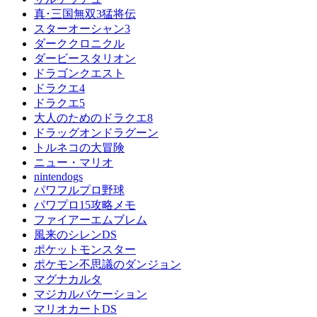
真･三国無双3猛将伝
スターオーシャン3
ダーククロニクル
ダービースタリオン
ドラゴンクエスト
ドラクエ4
ドラクエ5
大人のためのドラクエ8
ドラッグオンドラグーン
トルネコの大冒険
ニュー・マリオ
nintendogs
パワフルプロ野球
パワプロ15攻略メモ
ファイアーエムブレム
風来のシレンDS
ポケットモンスター
ポケモン不思議のダンジョン
マグナカルタ
マジカルバケーション
マリオカートDS