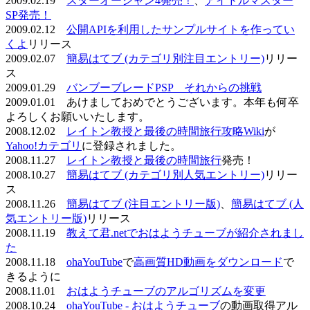
2009.02.19
スターオーシャン4発売！
、
アイドルマスター
SP発売！
2009.02.12
公開APIを利用したサンプルサイトを作ってい
くよ
リリース
2009.02.07
簡易はてブ (カテゴリ別注目エントリー)
リリー
ス
2009.01.29
バンブーブレードPSP それからの挑戦
2009.01.01 あけましておめでとうございます。本年も何卒
よろしくお願いいたします。
2008.12.02
レイトン教授と最後の時間旅行攻略Wiki
が
Yahoo!カテゴリ
に登録されました。
2008.11.27
レイトン教授と最後の時間旅行
発売！
2008.10.27
簡易はてブ (カテゴリ別人気エントリー)
リリー
ス
2008.11.26
簡易はてブ (注目エントリー版)
、
簡易はてブ (人
気エントリー版)
リリース
2008.11.19
教えて君.netでおはようチューブが紹介されまし
た
2008.11.18
ohaYouTube
で
高画質HD動画をダウンロード
で
きるように
2008.11.01
おはようチューブのアルゴリズムを変更
2008.10.24
ohaYouTube - おはようチューブ
の動画取得アル