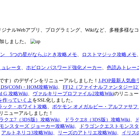
オリジナルWebアプリ、プログラミング、Wikiなど、多種多様
を追加しました。
ン 5つの星がならぶとき攻略メモ
、
ロストマジック攻略メモ
ミュレータ
、
ホビロン パスワード強化メーカー
、
色読みトレー
のページです）のデザインをリニューアルしました！
J-POP最新人気曲
S(COM)・HOM攻略Wiki
、
FF12（ファイナルファンタジー12）
G 攻略Wiki
、
ヴァルキリープロファイル2攻略Wiki
のリニュー
を作っていくよ
をSSL化しました。
ラック・ホワイト攻略
、
ポケモン オメガルビー・アルファサフ
リニューアルしました！
ラクエ7（3DS版）攻略Wiki
、
ドラクエ8（3DS版）攻略Wiki
、
ンスターズ ジョーカー攻略Wiki
、
ドラゴンクエストモンスター
、
アルトネリコ3攻略Wiki
、
リーズのアトリエ攻略Wiki
、
イリス