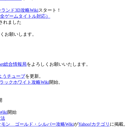
ンド3D攻略Wiki
スタート！
全ゲームタイトル対応）
されました
ろしくお願いします。
net総合情報局
をよろしくお願いいたします。
 おはようチューブ
を更新。
ラックホワイト攻略Wiki
開始。
。
開
ki
開始
方法
ケモン ゴールド・シルバー攻略Wiki
が
Yahoo!カテゴリ
に掲載。