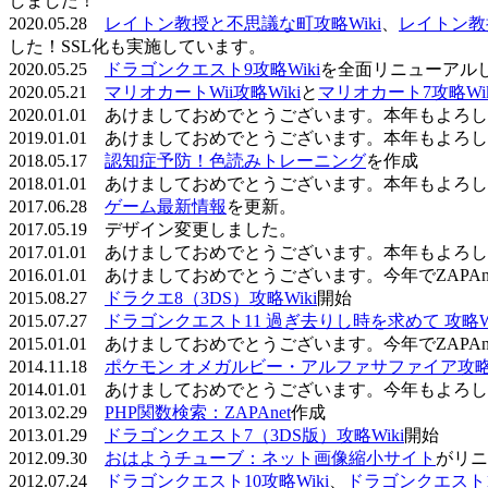
しました！
2020.05.28
レイトン教授と不思議な町攻略Wiki
、
レイトン教
した！SSL化も実施しています。
2020.05.25
ドラゴンクエスト9攻略Wiki
を全面リニューアル
2020.05.21
マリオカートWii攻略Wiki
と
マリオカート7攻略Wik
2020.01.01 あけましておめでとうございます。本年もよ
2019.01.01 あけましておめでとうございます。本年もよ
2018.05.17
認知症予防！色読みトレーニング
を作成
2018.01.01 あけましておめでとうございます。本年もよ
2017.06.28
ゲーム最新情報
を更新。
2017.05.19 デザイン変更しました。
2017.01.01 あけましておめでとうございます。本年もよ
2016.01.01 あけましておめでとうございます。今年でZAP
2015.08.27
ドラクエ8（3DS）攻略Wiki
開始
2015.07.27
ドラゴンクエスト11 過ぎ去りし時を求めて 攻略Wi
2015.01.01 あけましておめでとうございます。今年でZAP
2014.11.18
ポケモン オメガルビー・アルファサファイア攻略W
2014.01.01 あけましておめでとうございます。今年もよ
2013.02.29
PHP関数検索：ZAPAnet
作成
2013.01.29
ドラゴンクエスト7（3DS版）攻略Wiki
開始
2012.09.30
おはようチューブ：ネット画像縮小サイト
がリニ
2012.07.24
ドラゴンクエスト10攻略Wiki
、
ドラゴンクエスト11