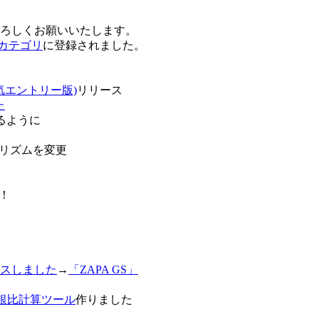
卒よろしくお願いいたします。
o!カテゴリ
に登録されました。
気エントリー版)
リリース
た
るように
リズムを変更
！
スしました
→
「ZAPA GS」
白銀比計算ツール
作りました