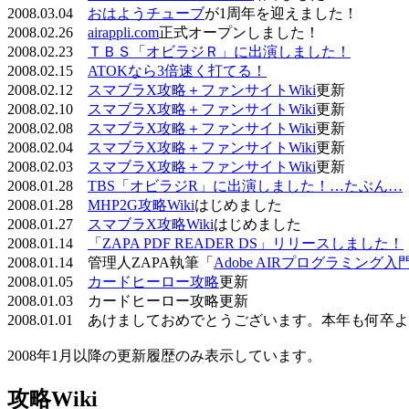
2008.03.04
おはようチューブ
が1周年を迎えました！
2008.02.26
airappli.com
正式オープンしました！
2008.02.23
ＴＢＳ「オビラジＲ」に出演しました！
2008.02.15
ATOKなら3倍速く打てる！
2008.02.12
スマブラX攻略＋ファンサイトWiki
更新
2008.02.10
スマブラX攻略＋ファンサイトWiki
更新
2008.02.08
スマブラX攻略＋ファンサイトWiki
更新
2008.02.04
スマブラX攻略＋ファンサイトWiki
更新
2008.02.03
スマブラX攻略＋ファンサイトWiki
更新
2008.01.28
TBS「オビラジR」に出演しました！…たぶん…
2008.01.28
MHP2G攻略Wiki
はじめました
2008.01.27
スマブラX攻略Wiki
はじめました
2008.01.14
「ZAPA PDF READER DS」リリースしました！
2008.01.14 管理人ZAPA執筆「
Adobe AIRプログラミング入
2008.01.05
カードヒーロー攻略
更新
2008.01.03 カードヒーロー攻略更新
2008.01.01 あけましておめでとうございます。本年も何
2008年1月以降の更新履歴のみ表示しています。
攻略Wiki