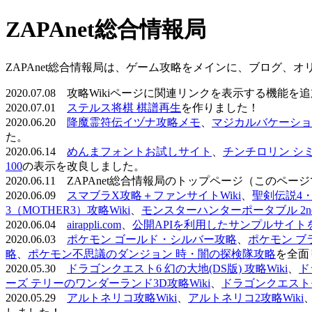
ZAPAnet総合情報局
ZAPAnet総合情報局は、ゲーム攻略をメインに、ブログ、
2020.07.08 攻略Wikiページに関連リンクを表示する機能
2020.07.01
ステルス将棋 棋譜再生
を作りました！
2020.06.20
降魔霊符伝イヅナ攻略メモ
、
マジカルバケーショ
た。
2020.06.14
めんまフォントお試しサイト
、
チンチロリン シ
100
の表示を改良しました。
2020.06.11 ZAPAnet総合情報局のトップページ（こ
2020.06.09
スマブラX攻略＋ファンサイトWiki
、
聖剣伝説4・D
3（MOTHER3）攻略Wiki
、
モンスターハンターポータブル 2nd 
2020.06.04
airappli.com
、
公開APIを利用したサンプルサイト
2020.06.03
ポケモン ゴールド・シルバー攻略
、
ポケモン ブ
略
、
ポケモン不思議のダンジョン 時・闇の探検隊攻略
を全面
2020.05.30
ドラゴンクエスト6 幻の大地(DS版) 攻略Wiki
、
ド
ーズ テリーのワンダーランド3D攻略Wiki
、
ドラゴンクエストモ
2020.05.29
アルトネリコ攻略Wiki
、
アルトネリコ2攻略Wiki