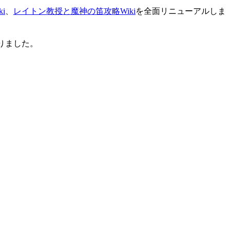
i
、
レイトン教授と魔神の笛攻略Wiki
を全面リニューアルしま
りました。