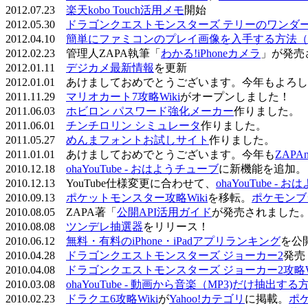
2012.07.23
楽天kobo Touch活用メモ
開始
2012.05.30
ドラゴンクエストモンスターズ テリーのワンダーラ
2012.04.10
簡単にファミコンのプレイ画像を入手する方法（
2012.02.23 管理人ZAPA執筆「
わかる!iPhoneカメラ
」が発売
2012.01.11
デジカメ最新情報
を更新
2012.01.01 あけましておめでとうございます。今年もよ
2011.11.29
マリオカート7攻略Wiki
がオープンしました！
2011.06.03
ホビロン パスワード強化メーカー
作りました。
2011.06.01
チンチロリン シミュレータ
作りました。
2011.05.27
めんまフォントお試しサイト
作りました。
2011.01.01 あけましておめでとうございます。今年も
ZAPA
2010.12.18
ohaYouTube - おはようチューブ
に新機能を追加。
2010.12.13 YouTube仕様変更に合わせて、
ohaYouTube -
2010.09.13
ポケットモンスター攻略Wiki
を移転。
ポケモンブ
2010.08.05 ZAPA著「
公開API活用ガイド
が発売されました
2010.08.08
ツンデレ抽選器
をリリース！
2010.06.12
無料・有料のiPhone・iPadアプリランキング
を公
2010.04.28
ドラゴンクエストモンスターズ ジョーカー2
発売
2010.04.08
ドラゴンクエストモンスターズ ジョーカー2攻略Wi
2010.03.08
ohaYouTube - 動画から音楽（MP3)だけ抽出する
2010.02.23
ドラクエ6攻略Wiki
が
Yahoo!カテゴリ
に掲載。
ポ