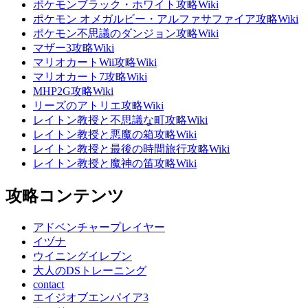
ポケモンブラック・ホワイト攻略Wiki
ポケモン オメガルビー・アルファサファイア攻略Wiki
ポケモン不思議のダンジョン攻略Wiki
マザー3攻略Wiki
マリオカートWii攻略Wiki
マリオカート7攻略Wiki
MHP2G攻略Wiki
リーズのアトリエ攻略Wiki
レイトン教授と不思議な町攻略Wiki
レイトン教授と悪魔の箱攻略Wiki
レイトン教授と最後の時間旅行攻略Wiki
レイトン教授と魔神の笛攻略Wiki
攻略コンテンツ
アドベンチャープレイヤー
イヅナ
ウイニングイレブン
大人のDSトレーニング
contact
エイジオブエンパイア3