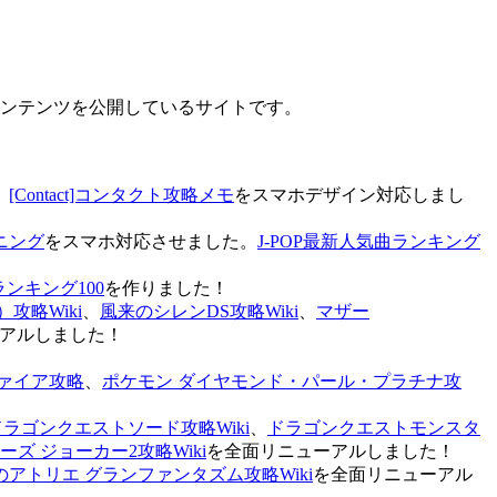
なコンテンツを公開しているサイトです。
、
[Contact]コンタクト攻略メモ
をスマホデザイン対応しまし
ニング
をスマホ対応させました。
J-POP最新人気曲ランキング
ランキング100
を作りました！
攻略Wiki
、
風来のシレンDS攻略Wiki
、
マザー
アルしました！
ァイア攻略
、
ポケモン ダイヤモンド・パール・プラチナ攻
ドラゴンクエストソード攻略Wiki
、
ドラゴンクエストモンスタ
ズ ジョーカー2攻略Wiki
を全面リニューアルしました！
のアトリエ グランファンタズム攻略Wiki
を全面リニューアル