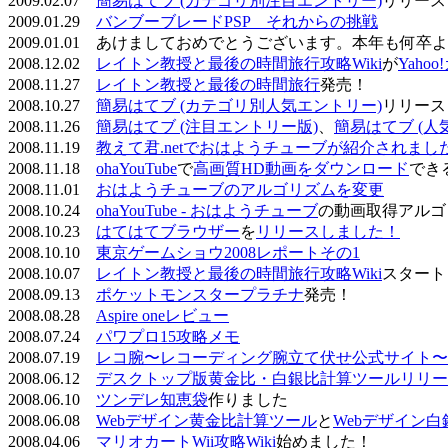
2009.02.07
簡易はてブ (カテゴリ別注目エントリー)
リリース
2009.01.29
バンブーブレードPSP それからの挑戦
2009.01.01 あけましておめでとうございます。本年も何
2008.12.02
レイトン教授と最後の時間旅行攻略Wiki
が
Yaho
2008.11.27
レイトン教授と最後の時間旅行
発売！
2008.10.27
簡易はてブ (カテゴリ別人気エントリー)
リリース
2008.11.26
簡易はてブ (注目エントリー版)
、
簡易はてブ (人
2008.11.19
教えて君.netでおはようチューブが紹介されまし
2008.11.18
ohaYouTube
で
高画質HD動画をダウンロード
でき
2008.11.01
おはようチューブのアルゴリズムを変更
2008.10.24
ohaYouTube - おはようチューブ
の動画取得アルゴ
2008.10.23
はてはてブラウザー
を
リリースしました！
2008.10.10
東京ゲームショウ2008レポートその1
2008.10.07
レイトン教授と最後の時間旅行攻略Wiki
スタート
2008.09.13
ポケットモンスタープラチナ
発売！
2008.08.28
Aspire oneレビュー
2008.07.24
パワプロ15攻略メモ
2008.07.19
レコ腕〜レコーディング腕立て伏せ公式サイト〜
2008.06.12
デスクトップ版黄金比・白銀比計算ツールリリー
2008.06.10
ツンデレ知恵袋
作りました
2008.06.08
Webデザイン黄金比計算ツール
と
Webデザイン
2008.04.06
マリオカートWii攻略Wiki
始めました！