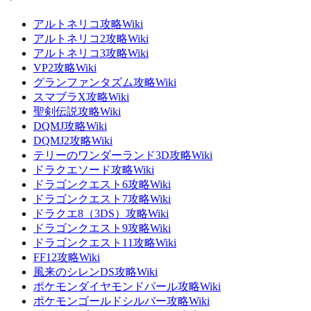
アルトネリコ攻略Wiki
アルトネリコ2攻略Wiki
アルトネリコ3攻略Wiki
VP2攻略Wiki
グランファンタズム攻略Wiki
スマブラX攻略Wiki
聖剣伝説攻略Wiki
DQMJ攻略Wiki
DQMJ2攻略Wiki
テリーのワンダーランド3D攻略Wiki
ドラクエソード攻略Wiki
ドラゴンクエスト6攻略Wiki
ドラゴンクエスト7攻略Wiki
ドラクエ8（3DS）攻略Wiki
ドラゴンクエスト9攻略Wiki
ドラゴンクエスト11攻略Wiki
FF12攻略Wiki
風来のシレンDS攻略Wiki
ポケモンダイヤモンドパール攻略Wiki
ポケモンゴールドシルバー攻略Wiki