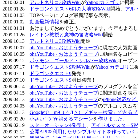
2010.02.01
アルトネリコ3攻略Wiki
が
Yahoo!カテゴリ
に掲載
2010.01.28
ドラゴンクエスト6幻の大地攻略Wiki
開始、
アル
2010.01.03 TOPページにブログ最新記事を表示。
2010.01.02
動画最新情報
を修正。
2010.01.01 あけましておめでとうございます。今年もよ
2009.11.26
レイトン教授と魔神の笛攻略Wiki
開始
2009.10.13
アルトネリコ3攻略Wiki
開始
2009.10.07
ohaYouTube - おはようチューブ
に現在の人気動画
2009.10.05
ohaYouTube - おはようチューブ
に動画名をコピー
2009.09.12
ポケモン ゴールド・シルバー攻略Wiki
オープン
2009.07.17
ドラゴンクエスト9攻略Wiki
が
Yahoo!カテゴリ
に
2009.07.11
ドラゴンクエスト9
発売！
2009.07.10
ドラゴンクエスト9
明日発売！
2009.06.14
ohaYouTube - おはようチューブ
のプログラムを全
2009.04.15
ohaYouTube - おはようチューブ
に関連動画を表示
2009.04.13
ohaYouTube - おはようチューブ
の
iPhone対応
2009.04.05
ohaYouTube - おはようチューブ
のアルゴリズムを
2009.03.13
Googleで「m9（＾Д＾）プギャー検索」できる
2009.02.20
小さい“つ”が消えるマシーン
を
作りました
。
2009.02.19
スターオーシャン4発売！
、
アイドルマスターSP
2009.02.12
公開APIを利用したサンプルサイトを作っていく