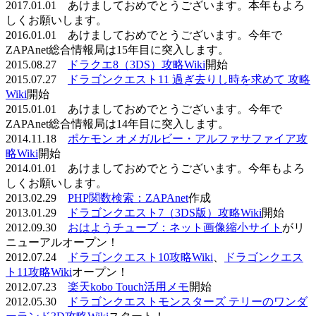
2017.01.01 あけましておめでとうございます。本年もよろ
しくお願いします。
2016.01.01 あけましておめでとうございます。今年で
ZAPAnet総合情報局は15年目に突入します。
2015.08.27
ドラクエ8（3DS）攻略Wiki
開始
2015.07.27
ドラゴンクエスト11 過ぎ去りし時を求めて 攻略
Wiki
開始
2015.01.01 あけましておめでとうございます。今年で
ZAPAnet総合情報局は14年目に突入します。
2014.11.18
ポケモン オメガルビー・アルファサファイア攻
略Wiki
開始
2014.01.01 あけましておめでとうございます。今年もよろ
しくお願いします。
2013.02.29
PHP関数検索：ZAPAnet
作成
2013.01.29
ドラゴンクエスト7（3DS版）攻略Wiki
開始
2012.09.30
おはようチューブ：ネット画像縮小サイト
がリ
ニューアルオープン！
2012.07.24
ドラゴンクエスト10攻略Wiki
、
ドラゴンクエス
ト11攻略Wiki
オープン！
2012.07.23
楽天kobo Touch活用メモ
開始
2012.05.30
ドラゴンクエストモンスターズ テリーのワンダ