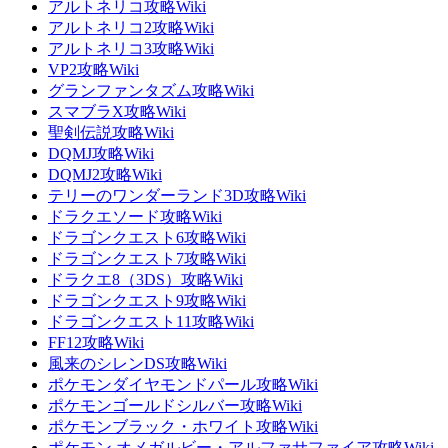
アルトネリコ攻略Wiki
アルトネリコ2攻略Wiki
アルトネリコ3攻略Wiki
VP2攻略Wiki
グランファンタズム攻略Wiki
スマブラX攻略Wiki
聖剣伝説攻略Wiki
DQMJ攻略Wiki
DQMJ2攻略Wiki
テリーのワンダーランド3D攻略Wiki
ドラクエソード攻略Wiki
ドラゴンクエスト6攻略Wiki
ドラゴンクエスト7攻略Wiki
ドラクエ8（3DS）攻略Wiki
ドラゴンクエスト9攻略Wiki
ドラゴンクエスト11攻略Wiki
FF12攻略Wiki
風来のシレンDS攻略Wiki
ポケモンダイヤモンドパール攻略Wiki
ポケモンゴールドシルバー攻略Wiki
ポケモンブラック・ホワイト攻略Wiki
ポケモン オメガルビー・アルファサファイア攻略Wiki