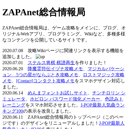
ZAPAnet総合情報局
ZAPAnet総合情報局は、ゲーム攻略をメインに、ブログ、オ
リジナルWebアプリ、プログラミング、Wikiなど、多種多様
なコンテンツを公開しているサイトです。
2020.07.08 攻略Wikiページに関連リンクを表示する機能を
追加しました。
2020.07.01
ステルス将棋 棋譜再生
を作りました！
2020.06.20
降魔霊符伝イヅナ攻略メモ
、
マジカルバケーシ
ョン 5つの星がならぶとき攻略メモ
、
ロストマジック攻略
メモ
、
[Contact]コンタクト攻略メモ
をスマホデザイン対応し
ました。
2020.06.14
めんまフォントお試しサイト
、
チンチロリン シ
ミュレータ
、
ホビロン パスワード強化メーカー
、
色読みト
レーニング
をスマホ対応させました。
J-POP最新人気曲ラン
キング100
の表示を改良しました。
2020.06.11 ZAPAnet総合情報局のトップページ（このペー
ジです）のデザインをリニューアルしました！
J-POP最新人