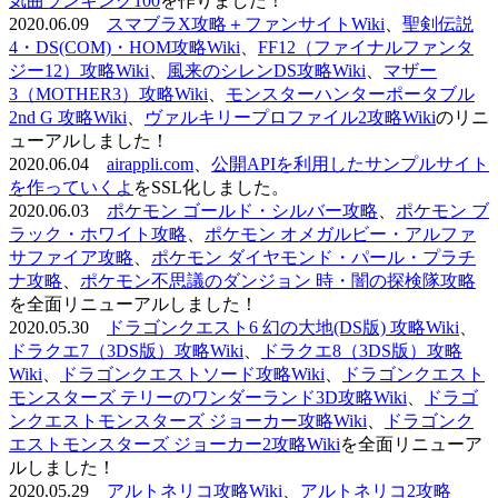
気曲ランキング100
を作りました！
2020.06.09
スマブラX攻略＋ファンサイトWiki
、
聖剣伝説
4・DS(COM)・HOM攻略Wiki
、
FF12（ファイナルファンタ
ジー12）攻略Wiki
、
風来のシレンDS攻略Wiki
、
マザー
3（MOTHER3）攻略Wiki
、
モンスターハンターポータブル
2nd G 攻略Wiki
、
ヴァルキリープロファイル2攻略Wiki
のリニ
ューアルしました！
2020.06.04
airappli.com
、
公開APIを利用したサンプルサイト
を作っていくよ
をSSL化しました。
2020.06.03
ポケモン ゴールド・シルバー攻略
、
ポケモン ブ
ラック・ホワイト攻略
、
ポケモン オメガルビー・アルファ
サファイア攻略
、
ポケモン ダイヤモンド・パール・プラチ
ナ攻略
、
ポケモン不思議のダンジョン 時・闇の探検隊攻略
を全面リニューアルしました！
2020.05.30
ドラゴンクエスト6 幻の大地(DS版) 攻略Wiki
、
ドラクエ7（3DS版）攻略Wiki
、
ドラクエ8（3DS版）攻略
Wiki
、
ドラゴンクエストソード攻略Wiki
、
ドラゴンクエスト
モンスターズ テリーのワンダーランド3D攻略Wiki
、
ドラゴ
ンクエストモンスターズ ジョーカー攻略Wiki
、
ドラゴンク
エストモンスターズ ジョーカー2攻略Wiki
を全面リニューア
ルしました！
2020.05.29
アルトネリコ攻略Wiki
、
アルトネリコ2攻略