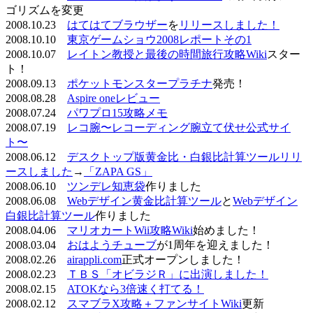
ゴリズムを変更
2008.10.23
はてはてブラウザー
を
リリースしました！
2008.10.10
東京ゲームショウ2008レポートその1
2008.10.07
レイトン教授と最後の時間旅行攻略Wiki
スター
ト！
2008.09.13
ポケットモンスタープラチナ
発売！
2008.08.28
Aspire oneレビュー
2008.07.24
パワプロ15攻略メモ
2008.07.19
レコ腕〜レコーディング腕立て伏せ公式サイ
ト〜
2008.06.12
デスクトップ版黄金比・白銀比計算ツールリリ
ースしました
→
「ZAPA GS」
2008.06.10
ツンデレ知恵袋
作りました
2008.06.08
Webデザイン黄金比計算ツール
と
Webデザイン
白銀比計算ツール
作りました
2008.04.06
マリオカートWii攻略Wiki
始めました！
2008.03.04
おはようチューブ
が1周年を迎えました！
2008.02.26
airappli.com
正式オープンしました！
2008.02.23
ＴＢＳ「オビラジＲ」に出演しました！
2008.02.15
ATOKなら3倍速く打てる！
2008.02.12
スマブラX攻略＋ファンサイトWiki
更新