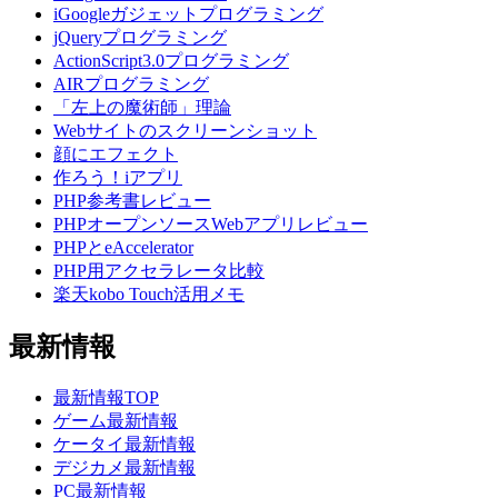
iGoogleガジェットプログラミング
jQueryプログラミング
ActionScript3.0プログラミング
AIRプログラミング
「左上の魔術師」理論
Webサイトのスクリーンショット
顔にエフェクト
作ろう！iアプリ
PHP参考書レビュー
PHPオープンソースWebアプリレビュー
PHPとeAccelerator
PHP用アクセラレータ比較
楽天kobo Touch活用メモ
最新情報
最新情報TOP
ゲーム最新情報
ケータイ最新情報
デジカメ最新情報
PC最新情報