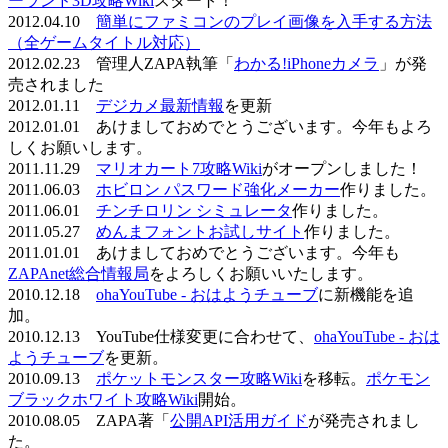
ーランド3D攻略Wiki
スタート！
2012.04.10
簡単にファミコンのプレイ画像を入手する方法
（全ゲームタイトル対応）
2012.02.23 管理人ZAPA執筆「
わかる!iPhoneカメラ
」が発
売されました
2012.01.11
デジカメ最新情報
を更新
2012.01.01 あけましておめでとうございます。今年もよろ
しくお願いします。
2011.11.29
マリオカート7攻略Wiki
がオープンしました！
2011.06.03
ホビロン パスワード強化メーカー
作りました。
2011.06.01
チンチロリン シミュレータ
作りました。
2011.05.27
めんまフォントお試しサイト
作りました。
2011.01.01 あけましておめでとうございます。今年も
ZAPAnet総合情報局
をよろしくお願いいたします。
2010.12.18
ohaYouTube - おはようチューブ
に新機能を追
加。
2010.12.13 YouTube仕様変更に合わせて、
ohaYouTube - おは
ようチューブ
を更新。
2010.09.13
ポケットモンスター攻略Wiki
を移転。
ポケモン
ブラックホワイト攻略Wiki
開始。
2010.08.05 ZAPA著「
公開API活用ガイド
が発売されまし
た。