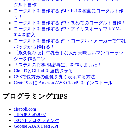
グルト自作！
ヨーグルトを自作するぞ4：R-1を種菌にヨーグルト作
り！
ヨーグルトを自作するぞ3：初めてのヨーグルト自作！
ヨーグルトを自作するぞ2：アイリスオーヤマ KYM-
014 を購入
ヨーグルトを自作するぞ1：ヨーグルトメーカーで牛乳
パックから作れる！
【永久保存版】牛乳苦手な人が美味しいマンゴーラッ
シーを作るコツ
「ステルス将棋 棋譜再生」を作りました！
Cloud9とGitHubを連携させる
CSSで長方形の画像を丸く表示する方法
CentOS 8 に Amazon AWS Cloud9 をインストール
プログラミングTIPS
airappli.com
TIPSまとめ2007
JSONPプログラミング
Google AJAX Feed API