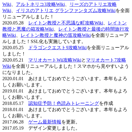
Wiki
、
アルトネリコ3攻略Wiki
、
リーズのアトリエ攻略
Wiki
、
イリスのアトリエ グランファンタズム攻略Wiki
を全面
リニューアルしました！
2020.05.28
レイトン教授と不思議な町攻略Wiki
、
レイトン
教授と悪魔の箱攻略Wiki
、
レイトン教授と最後の時間旅行攻
略Wiki
、
レイトン教授と魔神の笛攻略Wiki
を全面リニューア
ルしました！SSL化も実施しています。
2020.05.25
ドラゴンクエスト9攻略Wiki
を全面リニューアル
しました！
2020.05.21
マリオカートWii攻略Wiki
と
マリオカート7攻略
Wiki
を全面リニューアルしました！スマホから見やすいよう
になりました。
2020.01.01 あけましておめでとうございます。本年もよろ
しくお願いします。
2019.01.01 あけましておめでとうございます。本年もよろ
しくお願いします。
2018.05.17
認知症予防！色読みトレーニング
を作成
2018.01.01 あけましておめでとうございます。本年もよろ
しくお願いします。
2017.06.28
ゲーム最新情報
を更新。
2017.05.19 デザイン変更しました。