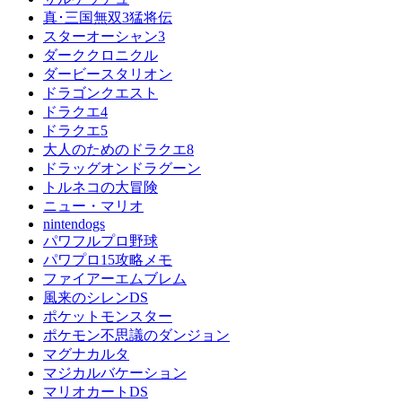
真･三国無双3猛将伝
スターオーシャン3
ダーククロニクル
ダービースタリオン
ドラゴンクエスト
ドラクエ4
ドラクエ5
大人のためのドラクエ8
ドラッグオンドラグーン
トルネコの大冒険
ニュー・マリオ
nintendogs
パワフルプロ野球
パワプロ15攻略メモ
ファイアーエムブレム
風来のシレンDS
ポケットモンスター
ポケモン不思議のダンジョン
マグナカルタ
マジカルバケーション
マリオカートDS