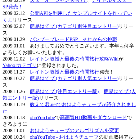
2009.02.19
スターオーシャン4発売！
、
アイドルマスター
SP発売！
2009.02.12
公開APIを利用したサンプルサイトを作ってい
くよ
リリース
2009.02.07
簡易はてブ (カテゴリ別注目エントリー)
リリー
ス
2009.01.29
バンブーブレードPSP それからの挑戦
2009.01.01 あけましておめでとうございます。本年も何卒
よろしくお願いいたします。
2008.12.02
レイトン教授と最後の時間旅行攻略Wiki
が
Yahoo!カテゴリ
に登録されました。
2008.11.27
レイトン教授と最後の時間旅行
発売！
2008.10.27
簡易はてブ (カテゴリ別人気エントリー)
リリー
ス
2008.11.26
簡易はてブ (注目エントリー版)
、
簡易はてブ (人
気エントリー版)
リリース
2008.11.19
教えて君.netでおはようチューブが紹介されまし
た
2008.11.18
ohaYouTube
で
高画質HD動画をダウンロード
で
きるように
2008.11.01
おはようチューブのアルゴリズムを変更
2008.10.24
ohaYouTube - おはようチューブ
の動画取得アル