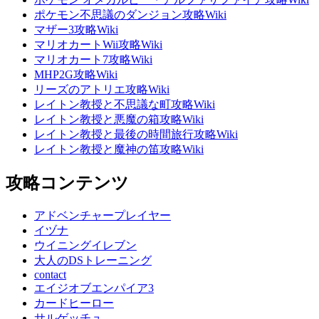
ポケモン不思議のダンジョン攻略Wiki
マザー3攻略Wiki
マリオカートWii攻略Wiki
マリオカート7攻略Wiki
MHP2G攻略Wiki
リーズのアトリエ攻略Wiki
レイトン教授と不思議な町攻略Wiki
レイトン教授と悪魔の箱攻略Wiki
レイトン教授と最後の時間旅行攻略Wiki
レイトン教授と魔神の笛攻略Wiki
攻略コンテンツ
アドベンチャープレイヤー
イヅナ
ウイニングイレブン
大人のDSトレーニング
contact
エイジオブエンパイア3
カードヒーロー
サルゲッチュ