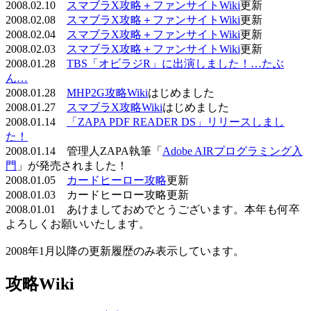
2008.02.10
スマブラX攻略＋ファンサイトWiki
更新
2008.02.08
スマブラX攻略＋ファンサイトWiki
更新
2008.02.04
スマブラX攻略＋ファンサイトWiki
更新
2008.02.03
スマブラX攻略＋ファンサイトWiki
更新
2008.01.28
TBS「オビラジR」に出演しました！…たぶ
ん…
2008.01.28
MHP2G攻略Wiki
はじめました
2008.01.27
スマブラX攻略Wiki
はじめました
2008.01.14
「ZAPA PDF READER DS」リリースしまし
た！
2008.01.14 管理人ZAPA執筆「
Adobe AIRプログラミング入
門
」が発売されました！
2008.01.05
カードヒーロー攻略
更新
2008.01.03 カードヒーロー攻略更新
2008.01.01 あけましておめでとうございます。本年も何卒
よろしくお願いいたします。
2008年1月以降の更新履歴のみ表示しています。
攻略Wiki