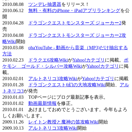
2010.08.08
ツンデレ抽選器
をリリース！
2010.06.12
無料・有料のiPhone・iPadアプリランキング
を公
開
2010.04.28
ドラゴンクエストモンスターズ ジョーカー2
発
売
2010.04.08
ドラゴンクエストモンスターズ ジョーカー2攻
略Wiki
開始
2010.03.08
ohaYouTube - 動画から音楽（MP3)だけ抽出する
方法
2010.02.23
ドラクエ6攻略Wiki
が
Yahoo!カテゴリ
に掲載。
ポ
ケモン ゴールド・シルバー攻略Wiki
が
Yahoo!カテゴリ
に掲
載。
2010.02.01
アルトネリコ3攻略Wiki
が
Yahoo!カテゴリ
に掲載
2010.01.28
ドラゴンクエスト6幻の大地攻略Wiki
開始、
アル
トネリコ3
が発売
2010.01.03 TOPページにブログ最新記事を表示。
2010.01.02
動画最新情報
を修正。
2010.01.01 あけましておめでとうございます。今年もよろ
しくお願いします。
2009.11.26
レイトン教授と魔神の笛攻略Wiki
開始
2009.10.13
アルトネリコ3攻略Wiki
開始