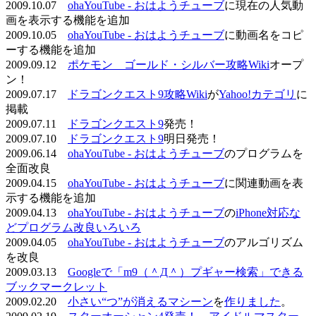
2009.10.07
ohaYouTube - おはようチューブ
に現在の人気動
画を表示する機能を追加
2009.10.05
ohaYouTube - おはようチューブ
に動画名をコピ
ーする機能を追加
2009.09.12
ポケモン ゴールド・シルバー攻略Wiki
オープ
ン！
2009.07.17
ドラゴンクエスト9攻略Wiki
が
Yahoo!カテゴリ
に
掲載
2009.07.11
ドラゴンクエスト9
発売！
2009.07.10
ドラゴンクエスト9
明日発売！
2009.06.14
ohaYouTube - おはようチューブ
のプログラムを
全面改良
2009.04.15
ohaYouTube - おはようチューブ
に関連動画を表
示する機能を追加
2009.04.13
ohaYouTube - おはようチューブ
の
iPhone対応な
どプログラム改良いろいろ
2009.04.05
ohaYouTube - おはようチューブ
のアルゴリズム
を改良
2009.03.13
Googleで「m9（＾Д＾）プギャー検索」できる
ブックマークレット
2009.02.20
小さい“つ”が消えるマシーン
を
作りました
。