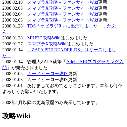
2008.02.10
スマブラX攻略＋ファンサイトWiki
更新
2008.02.08
スマブラX攻略＋ファンサイトWiki
更新
2008.02.04
スマブラX攻略＋ファンサイトWiki
更新
2008.02.03
スマブラX攻略＋ファンサイトWiki
更新
2008.01.28
TBS「オビラジR」に出演しました！…たぶ
ん…
2008.01.28
MHP2G攻略Wiki
はじめました
2008.01.27
スマブラX攻略Wiki
はじめました
2008.01.14
「ZAPA PDF READER DS」リリースしまし
た！
2008.01.14 管理人ZAPA執筆「
Adobe AIRプログラミング入
門
」が発売されました！
2008.01.05
カードヒーロー攻略
更新
2008.01.03 カードヒーロー攻略更新
2008.01.01 あけましておめでとうございます。本年も何卒
よろしくお願いいたします。
2008年1月以降の更新履歴のみ表示しています。
攻略Wiki