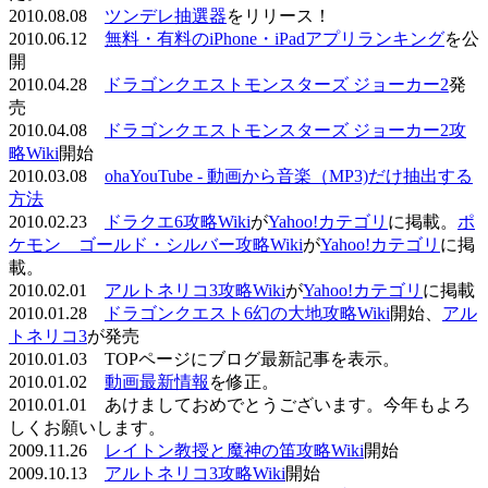
2010.08.08
ツンデレ抽選器
をリリース！
2010.06.12
無料・有料のiPhone・iPadアプリランキング
を公
開
2010.04.28
ドラゴンクエストモンスターズ ジョーカー2
発
売
2010.04.08
ドラゴンクエストモンスターズ ジョーカー2攻
略Wiki
開始
2010.03.08
ohaYouTube - 動画から音楽（MP3)だけ抽出する
方法
2010.02.23
ドラクエ6攻略Wiki
が
Yahoo!カテゴリ
に掲載。
ポ
ケモン ゴールド・シルバー攻略Wiki
が
Yahoo!カテゴリ
に掲
載。
2010.02.01
アルトネリコ3攻略Wiki
が
Yahoo!カテゴリ
に掲載
2010.01.28
ドラゴンクエスト6幻の大地攻略Wiki
開始、
アル
トネリコ3
が発売
2010.01.03 TOPページにブログ最新記事を表示。
2010.01.02
動画最新情報
を修正。
2010.01.01 あけましておめでとうございます。今年もよろ
しくお願いします。
2009.11.26
レイトン教授と魔神の笛攻略Wiki
開始
2009.10.13
アルトネリコ3攻略Wiki
開始