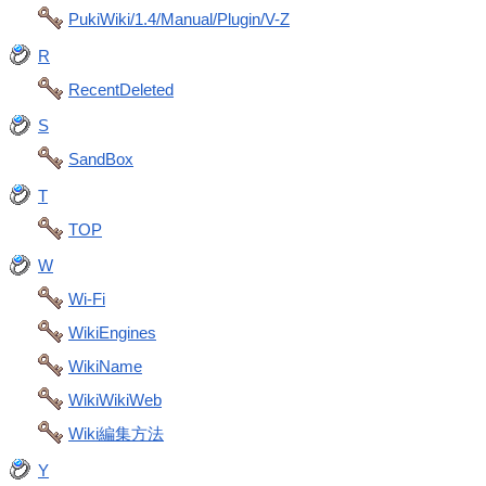
PukiWiki/1.4/Manual/Plugin/V-Z
R
RecentDeleted
S
SandBox
T
TOP
W
Wi-Fi
WikiEngines
WikiName
WikiWikiWeb
Wiki編集方法
Y