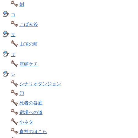
剣
コ
こばみ谷
サ
山頂の町
ザ
座頭ケチ
シ
シナリオダンジョン
印
死者の谷底
宿場への道
小ネタ
食神のほこら