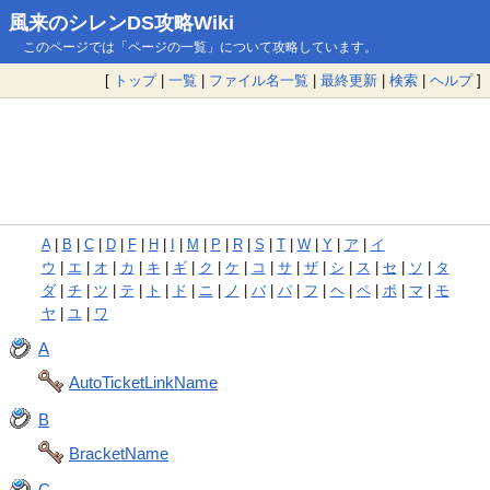
風来のシレンDS攻略Wiki
このページでは「ページの一覧」について攻略しています。
[
トップ
|
一覧
|
ファイル名一覧
|
最終更新
|
検索
|
ヘルプ
]
A
|
B
|
C
|
D
|
F
|
H
|
I
|
M
|
P
|
R
|
S
|
T
|
W
|
Y
|
ア
|
イ
ウ
|
エ
|
オ
|
カ
|
キ
|
ギ
|
ク
|
ケ
|
コ
|
サ
|
ザ
|
シ
|
ス
|
セ
|
ソ
|
タ
ダ
|
チ
|
ツ
|
テ
|
ト
|
ド
|
ニ
|
ノ
|
バ
|
パ
|
フ
|
ヘ
|
ペ
|
ボ
|
マ
|
モ
ヤ
|
ユ
|
ワ
A
AutoTicketLinkName
B
BracketName
C