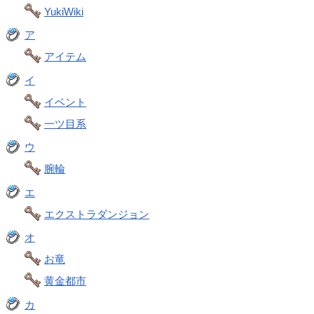
YukiWiki
ア
アイテム
イ
イベント
一ツ目系
ウ
腕輪
エ
エクストラダンジョン
オ
お竜
黄金都市
カ