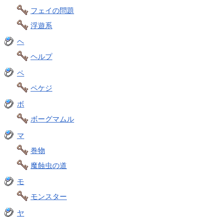
フェイの問題
浮遊系
ヘ
ヘルプ
ペ
ペケジ
ボ
ボーグマムル
マ
巻物
魔蝕虫の道
モ
モンスター
ヤ