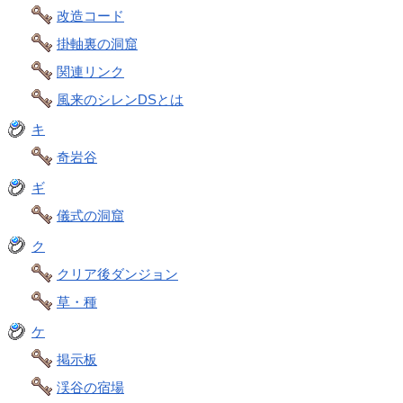
改造コード
掛軸裏の洞窟
関連リンク
風来のシレンDSとは
キ
奇岩谷
ギ
儀式の洞窟
ク
クリア後ダンジョン
草・種
ケ
掲示板
渓谷の宿場