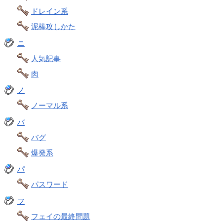
ドレイン系
泥棒攻しかた
ニ
人気記事
肉
ノ
ノーマル系
バ
バグ
爆発系
パ
パスワード
フ
フェイの最終問題