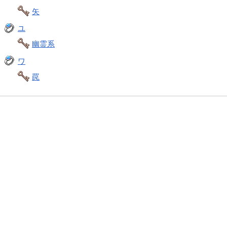
矢
ユ
幽霊系
ワ
罠