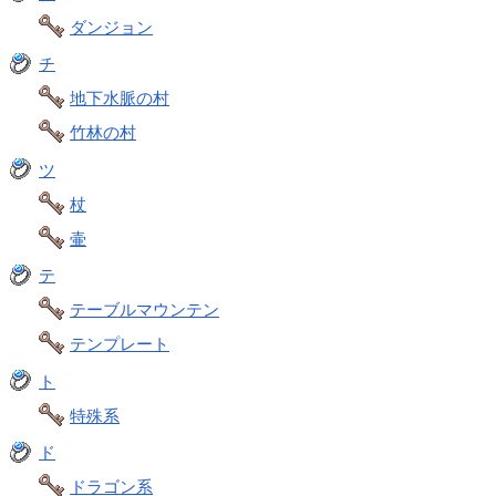
ダンジョン
チ
地下水脈の村
竹林の村
ツ
杖
壷
テ
テーブルマウンテン
テンプレート
ト
特殊系
ド
ドラゴン系