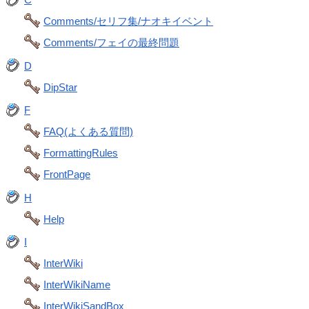
Comments/セリフ集/ナオキイベント
Comments/フェイの最終問題
D
DipStar
F
FAQ(よくある質問)
FormattingRules
FrontPage
H
Help
I
InterWiki
InterWikiName
InterWikiSandBox