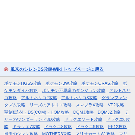
風来のシレンDS攻略Wiki トップページに戻る
ポケモンHGSS攻略
ポケモンBW攻略
ポケモンORAS攻略
ポ
ケモンダイパ攻略
ポケモン不思議のダンジョン攻略
アルトネリ
コ攻略
アルトネリコ2攻略
アルトネリコ3攻略
グランファン
タズム攻略
リーズのアトリエ攻略
スマブラX攻略
VP2攻略
聖剣伝説4・DS(COM)・HOM攻略
DQMJ攻略
DQMJ2攻略
テ
リーのワンダーランド3D攻略
ドラクエソード攻略
ドラクエ6攻
略
ドラクエ7攻略
ドラクエ8攻略
ドラクエ9攻略
FF12攻略
風来のシレン攻略
MOTHER3攻略
マリオカートWii攻略
マリ