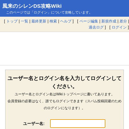
風来のシレンDS攻略Wiki
このページでは「ログイン」について攻略しています。
[
トップ
|
一覧
|
最終更新
|
検索
|
ヘルプ
] [
ページ編集
|
新規作成
|
差分
|
過去ログ
] [
ログイン
]
ユーザー名とログイン名を入力してログインして
ください。
ユーザー名とログイン名はWikiトップページに書いてあります。
会員登録の必要はなく、誰でもログインできます（スパム投稿回避のため
のログインになります）。
ユーザー名: