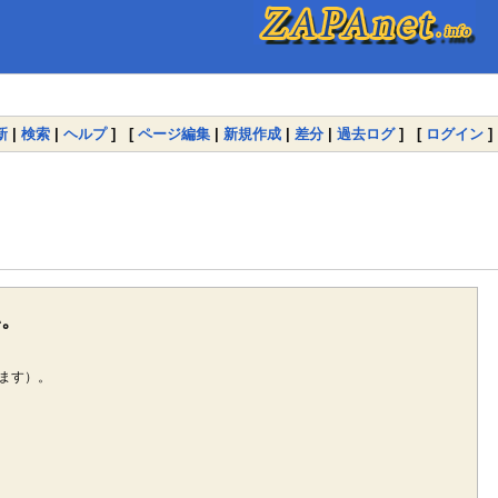
新
|
検索
|
ヘルプ
] [
ページ編集
|
新規作成
|
差分
|
過去ログ
] [
ログイン
]
い。
ます）。