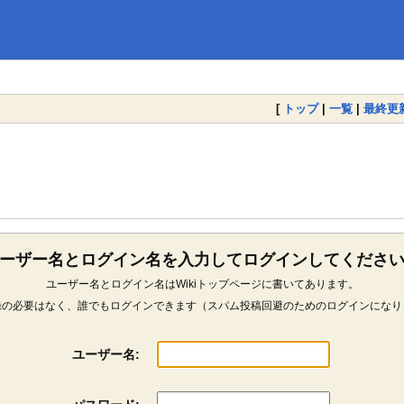
[
トップ
|
一覧
|
最終更
ーザー名とログイン名を入力してログインしてくださ
ユーザー名とログイン名はWikiトップページに書いてあります。
録の必要はなく、誰でもログインできます（スパム投稿回避のためのログインになり
ユーザー名: