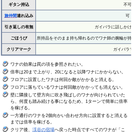
ギタン持込
不可
旅仲間
連れ込み
可
引き返しの有無
ガイバラに話しかけ
ごほうび
所持品をそのまま持ち帰れるのでワナ師の腕輪が持
クリアマーク
ガイバラ
ワナの効果は罠の項を参照されたい。
倍率は20まで上がり、20になると以降ワナにかからない。
フロアに設置したワナは何回か敵がかかると消える。
フロアに落ちているワナは何回敵がかかっても消えない。
壁に隣接して壁方向に吹き飛ばしのワナが向けられていた
ら、何度も踏み続ける事になるため、1ターンで簡単に倍率
を稼げる。
一方通行のワナを2個向かい合わせ方向に設置すると消える
までは倍率を稼げる。
クリア後、
渓谷の宿場
へ戻った時点ですべてのワナが「こ