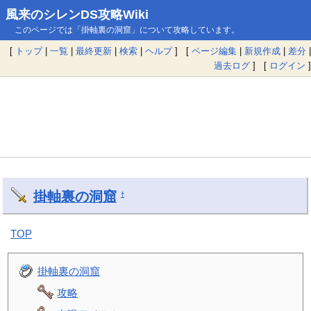
風来のシレンDS攻略Wiki
このページでは「掛軸裏の洞窟」について攻略しています。
[
トップ
|
一覧
|
最終更新
|
検索
|
ヘルプ
] [
ページ編集
|
新規作成
|
差分
|
過去ログ
] [
ログイン
]
掛軸裏の洞窟
†
TOP
掛軸裏の洞窟
攻略