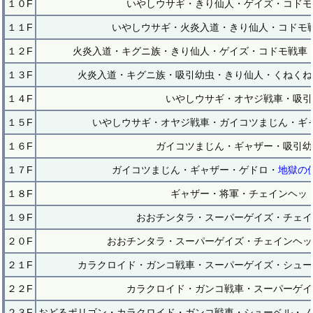
１０F
いやしウサギ・きり仙人・ゲイズ・コドモ
１１F
いやしウサギ・火炎入道・きり仙人・コドモ
１２F
火炎入道・キグニ族・きり仙人・ゲイズ・コドモ戦車
１３F
火炎入道・キグニ族・吸引幼虫・きり仙人・くねくね
１４F
いやしウサギ・オヤジ戦車・吸引
１５F
いやしウサギ・オヤジ戦車・ガイコツまじん・ギ
１６F
ガイコツまじん・ギャザー・吸引幼
１７F
ガイコツまじん・ギャザー・ゲドロ・
地獄の
１８F
ギャザー・将軍・チェインヘッ
１９F
おおチンタラ・スーパーゲイズ・チェイ
２０F
おおチンタラ・スーパーゲイズ・チェインヘッ
２１F
カラクロイド・ガンコ戦車・スーパーゲイズ・シュー
２２F
カラクロイド・ガンコ戦車・スーパーゲイ
２３F
おどるポリゴン・カラクロイド・ガンコ戦車・シューベル・ノ