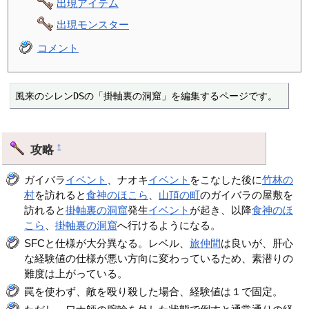
出現アイテム
出現モンスター
コメント
風来のシレンDSの「掛軸裏の洞窟」を編集するページです。
攻略
†
ガイバラ
イベント
、ナオキ
イベント
をこなした後に
竹林の
村
を訪れると
食神のほこら
、
山頂の町
のガイバラの屋敷を
訪れると
掛軸裏の洞窟
発生
イベント
が起き、以降
食神のほ
こら
、
掛軸裏の洞窟
へ行けるようになる。
SFCと仕様が大分異なる。レベル、
旅仲間
は良いが、肝心
な経験値の仕様が悪い方向に変わっているため、素潜りの
難度は上がっている。
罠を使わず、敵を殴り殺した場合、経験値は１で固定。