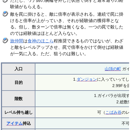
ただし、ワナ師の腕輪を外した状態で倒すと通常通りの経
験値がもらえる。
敵を罠に掛けると、敵に倍率が表示される。連続で罠に掛
けると倍率が上がっていき、それが経験値の獲得率とな
る。但し、数ターンで倍率は無くなる。一つの罠で殺した
のでは経験値はほとんど入らない。
旅仲間
は
食神のほこら
程推奨できるものではないが、わざ
と敵をレベルアップさせ、罠で倍率をかけて倒せば経験値
が一気に入る。ただ、狙うのは難しい。
入口
山頂の町
ガイ
1.
ダンジョン
に入っていってし
目的
2.99F
1.ガイバラが出現す
階数
2.総数9
レベル持ち越し
可（
こばみ谷
のレ
アイテム
持込
不可