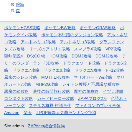
腕輪
罠
ポケモンHGSS攻略
ポケモンBW攻略
ポケモンORAS攻略
ポ
ケモンダイパ攻略
ポケモン不思議のダンジョン攻略
アルトネリ
コ攻略
アルトネリコ2攻略
アルトネリコ3攻略
グランファン
タズム攻略
リーズのアトリエ攻略
スマブラX攻略
VP2攻略
聖剣伝説4・DS(COM)・HOM攻略
DQMJ攻略
DQMJ2攻略
テ
リーのワンダーランド3D攻略
ドラクエソード攻略
ドラクエ6攻
略
ドラクエ7攻略
ドラクエ8攻略
ドラクエ9攻略
FF12攻略
風来のシレン攻略
MOTHER3攻略
マリオカートWii攻略
マリ
オカート7攻略
MHP2G攻略
レイトン教授と不思議な町攻略
悪魔の箱攻略
最後の時間旅行攻略
魔神の笛攻略
イヅナ攻略
コンタクト攻略
カードヒーロー攻略
ZAPAブログ2.0
色読みト
レーニング
ステルス将棋 棋譜再生
ファミコンのプレイ画像
Amazon
楽天
J-POP最新人気曲ランキング100
Site admin：
ZAPAnet総合情報局