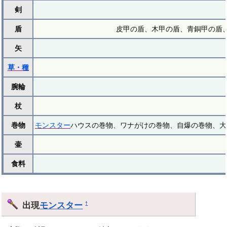
剣
盾
皮甲の盾、木甲の盾、青銅甲の盾、
矢
草・種
腕輪
杖
巻物
モンスター
ハウスの巻物、ワナがけの巻物、自爆の巻物、大
壷
食料
出現
モンスター
†