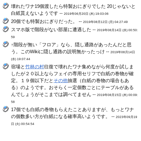
壊れたワナ19個渡したら特製おにぎりでした 20じゃないと
白紙貰えないようです --
2019年06月20日 (木) 19:03:06
20個でも特製おにぎりだった。 --
2019年08月12日 (月) 04:27:49
スマホ版で階段がない部屋に遭遇した --
2019年08月14日 (水) 00:50:
59
↑階段が無い「フロア」なら、隠し通路があったんだと思
う。このWikiに隠し通路の説明無かったっけ --
2019年08月14日
(水) 19:07:44
宿場と
竹林の村
往復で壊れたワナ集めながら何度か試しま
したが２０以上ならフェイの専用セリフで白紙の巻物が確
定。１９個以下だと
その他
抽選（白紙の巻物の場合もあ
る）のようです。おそらく一定個数ごとにテーブルがある
んでしょうがそこまでは調べてません --
2019年08月15日 (木) 00:09:
58
17個でも白紙の巻物もらえたことありますが、もっとワナ
の個数多い方が白紙になる確率高いようです。 --
2023年09月19
日 (火) 00:54:54