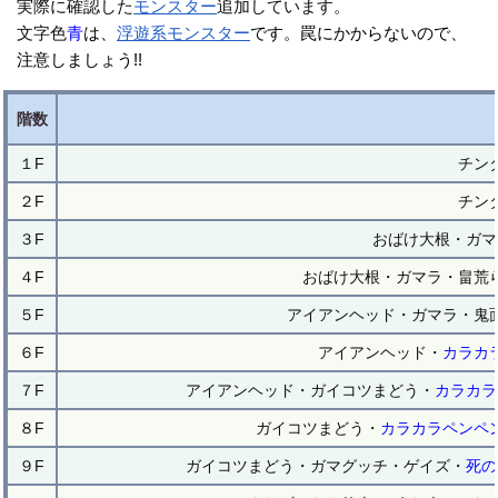
実際に確認した
モンスター
追加しています。
文字色
青
は、
浮遊系
モンスター
です。罠にかからないので、
注意しましょう!!
階数
１F
チン
２F
チン
３F
おばけ大根・ガマ
４F
おばけ大根・ガマラ・畠荒
５F
アイアンヘッド・ガマラ・鬼
６F
アイアンヘッド・
カラカ
７F
アイアンヘッド・ガイコツまどう・
カラカラ
８F
ガイコツまどう・
カラカラペンペ
９F
ガイコツまどう・ガマグッチ・ゲイズ・
死の