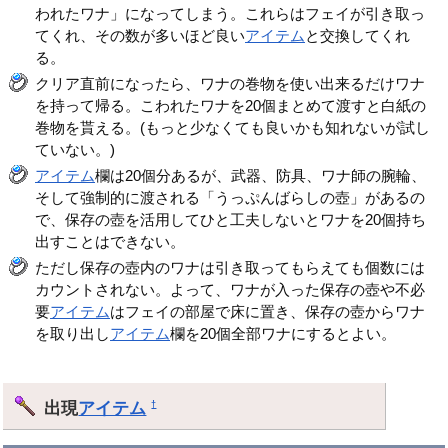
われたワナ」になってしまう。これらはフェイが引き取っ
てくれ、その数が多いほど良い
アイテム
と交換してくれ
る。
クリア直前になったら、ワナの巻物を使い出来るだけワナ
を持って帰る。こわれたワナを20個まとめて渡すと白紙の
巻物を貰える。(もっと少なくても良いかも知れないが試し
ていない。)
アイテム
欄は20個分あるが、武器、防具、ワナ師の腕輪、
そして強制的に渡される「うっぷんばらしの壺」があるの
で、保存の壺を活用してひと工夫しないとワナを20個持ち
出すことはできない。
ただし保存の壺内のワナは引き取ってもらえても個数には
カウントされない。よって、ワナが入った保存の壺や不必
要
アイテム
はフェイの部屋で床に置き、保存の壺からワナ
を取り出し
アイテム
欄を20個全部ワナにするとよい。
出現
アイテム
†