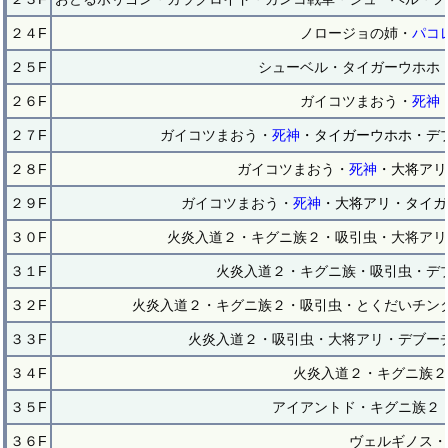
２４F
ノロージョの姉・
パコ
２５F
シューベル・タイガーウホホ
２６F
ガイコツまおう・
死神
２７F
ガイコツまおう・
死神
・タイガーウホホ・デ
２８F
ガイコツまおう・
死神
・大将アリ
２９F
ガイコツまおう・
死神
・大将アリ・タイガ
３０F
火炎入道２・キグニ族２・吸引虫・大将アリ
３１F
火炎入道２・キグニ族・吸引虫・デ
３２F
火炎入道２・キグニ族２・吸引虫・とくだいチン
３３F
火炎入道２・吸引虫・大将アリ・デブー
３４F
火炎入道２・キグニ族２
３５F
アイアントド・キグニ族２
３６F
ヴェルギノス・