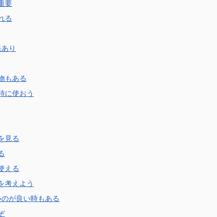
重要
れる
果あり
物もある
時に使おう
を見る
る
使える
を考えよう
いのが良い時もある
ぞ