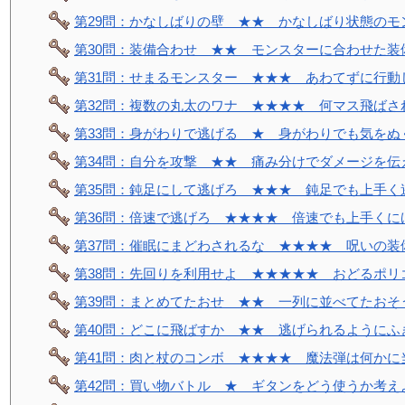
第29問：かなしばりの壁 ★★ かなしばり状態のモ
第30問：装備合わせ ★★ モンスターに合わせた装
第31問：せまるモンスター ★★★ あわてずに行動
第32問：複数の丸太のワナ ★★★★ 何マス飛ばさ
第33問：身がわりで逃げる ★ 身がわりでも気をぬ
第34問：自分を攻撃 ★★ 痛み分けでダメージを伝
第35問：鈍足にして逃げろ ★★★ 鈍足でも上手く
第36問：倍速で逃げろ ★★★★ 倍速でも上手くに
第37問：催眠にまどわされるな ★★★★ 呪いの装
第38問：先回りを利用せよ ★★★★★ おどるポリ
第39問：まとめてたおせ ★★ 一列に並べてたおそ
第40問：どこに飛ばすか ★★ 逃げられるようにふ
第41問：肉と杖のコンボ ★★★★ 魔法弾は何かに
第42問：買い物バトル ★ ギタンをどう使うか考え