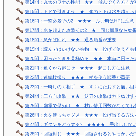
第14問：丸太のワナの性能 ★★ 飛んでくる方向が
第15問：トドで引きよせ ★ 壷のトドは水を越えら
第16問：一撃必殺その2 ★★★ ふむ時はHPに注意
第17問：水を超えた攻撃その2 ★ 同じ部屋なら効
第18問：急がば回れ ★★ 通る順番が重要
第19問：読んではいけない巻物 ★ 投げて使える巻
第20問：困ったときを見極める ★★ 本当に困った
第21問：遠くから起こせ ★★★ 起こし方に注意
第22問：連続杖振り ★★★ 杖を使う順番が重要
第23問：一時しのぐ相手 ★ すぐにたおすと痛い目
第24問：三方向攻撃 ★★ 妖刀の攻撃はカドぬけす
第25問：幽霊で壁ぬけ ★ 杖は使用回数がなくても
第26問：火を使っちゃダメ ★★★ 投げ当てる方法
第27問：ギタンをどうする? ★★★★ 手出ししな
第28問：回復封じ ★★★ 回復されるとやっかいだ