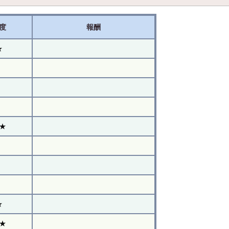
度
報酬
★
★
★
★