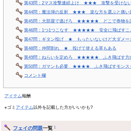
第43問：2マス攻撃連続よけ ★★★ 攻撃を受けな
第44問：魔法弾の反射 ★★★ 楽な方を選ぶと痛い
第45問：大部屋で逃げろ ★★★★★ どこで巻物を
第46問：1つ1つこなす ★★★★★ 安全に飛ばす
第47問：ギタン投げ ★ もったいないけど大ダメー
第48問：仲間割れ ★ 投げて使える草もある
第49問：ねらいを定めろ ★★★★★ ふき飛ばす方
第50問：ガマンも必要 ★★★★ ふき飛ばすモンス
コメント欄
アイテム
報酬
※ゴミ
アイテム
以外を記載した方がいいかも?
フェイの問題
一覧
†