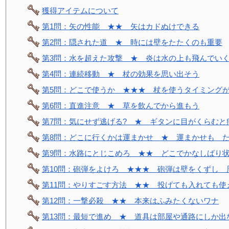
獲得アイテムについて
第1問：矢の性能 ★★ 矢はカドぬけできる
第2問：隠された道 ★ 時には壁をたたくのも重要
第3問：水を超えた攻撃 ★ 炎は水の上も飛んでい
第4問：連続移動 ★ 杖の効果を思い出そう
第5問：どこで使うか ★★★ 杖を使うタイミング
第6問：直進注意 ★ 草を飲んでから進もう
第7問：気にせず逃げる? ★ ギタンに目がくらむと
第8問：どこに行くかは運まかせ ★ 運まかせも 
第9問：水路にとじこめろ ★★ どこでかなしばり
第10問：砲弾をよけろ ★★★ 砲弾は壁をくずし 
第11問：やりすごす方法 ★★ 投げても入れても使
第12問：一撃必殺 ★★ 本来はふみたくないワナ
第13問：最短で進め ★ 道具は部屋や通路にしか出