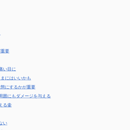
く
が重要
痛い目に
たまにはいいかも
状態にするかが重要
周囲にもダメージを与える
える壷
ない