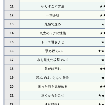
11
やりすごす方法
★
12
一撃必殺
★
13
最短で進め
★
14
丸太のワナの性能
★
15
トドで引きよせ
★
16
一撃必殺その2
★★
17
水を超えた攻撃その2
★
18
急がば回れ
★
19
読んではいけない巻物
★
20
困った時を見極める
★
21
遠くから起こせ
★★
22
連続杖振り
★★