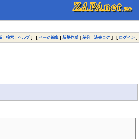
新
|
検索
|
ヘルプ
] [
ページ編集
|
新規作成
|
差分
|
過去ログ
] [
ログイン
]