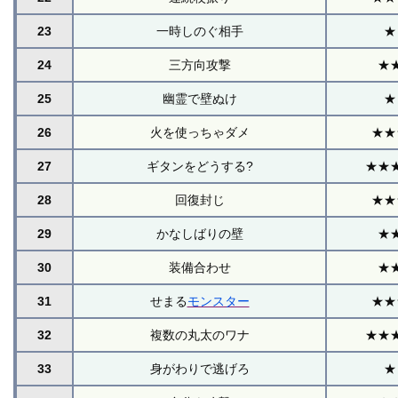
23
一時しのぐ相手
★
24
三方向攻撃
★
25
幽霊で壁ぬけ
★
26
火を使っちゃダメ
★★
27
ギタンをどうする?
★★
28
回復封じ
★★
29
かなしばりの壁
★
30
装備合わせ
★
31
せまる
モンスター
★★
32
複数の丸太のワナ
★★
33
身がわりで逃げろ
★