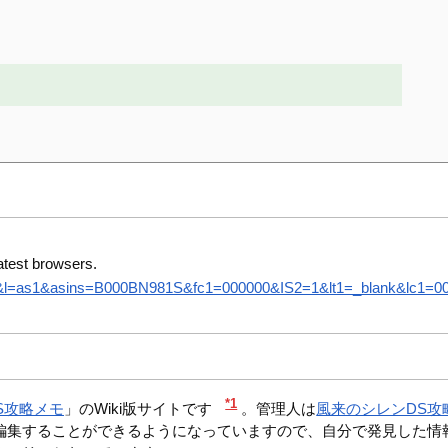
atest browsers.
8&l=as1&asins=B000BN981S&fc1=000000&IS2=1&lt1=_blank&lc1=0000
*1
S攻略メモ
」のWiki版サイトです
。管理人は
風来のシレンDS攻
編集することができるようになっていますので、自分で発見した情