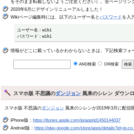
をそのまま転載しないようご注意ください）。全ページリン
2020年6月にデザインリニューアルしました！
Wikiページ編集時には、以下のユーザー名と
パスワード
を入
ユーザー名：wiki

パスワード：wiki
情報がどこに載っているかわからないときは、下記検索フォ
AND検索
OR検索
スマホ版 不思議の
ダンジョン
風来のシレン ダウン
スマホ版 不思議の
ダンジョン
風来のシレンが2019年3月に配信
iPhone版：
https://itunes.apple.com/jp/app/id1450144037
Android版：
https://play.google.com/store/apps/details?id=jp.co