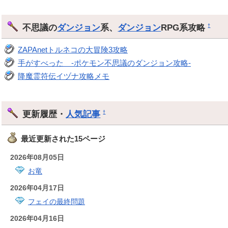
不思議の
ダンジョン
系、
ダンジョン
RPG系攻略
†
ZAPAnetトルネコの大冒険3攻略
手がすべった -ポケモン不思議のダンジョン攻略-
降魔霊符伝イヅナ攻略メモ
更新履歴・
人気記事
†
最近更新された15ページ
2026年08月05日
お竜
2026年04月17日
フェイの最終問題
2026年04月16日