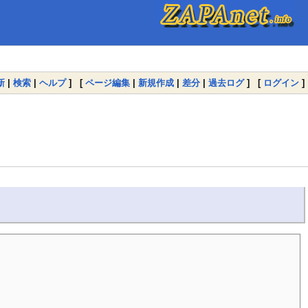
新
|
検索
|
ヘルプ
] [
ページ編集
|
新規作成
|
差分
|
過去ログ
] [
ログイン
]