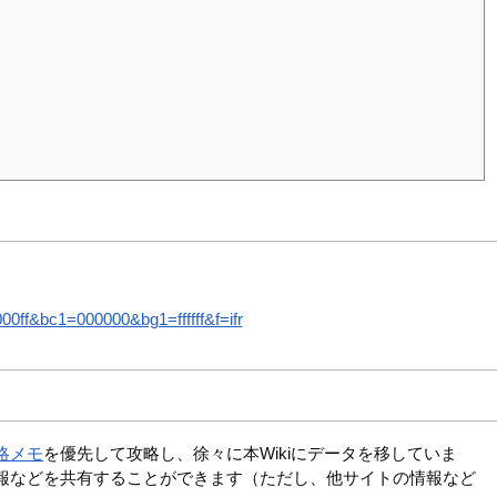
ff&bc1=000000&bg1=ffffff&f=ifr
略メモ
を優先して攻略し、徐々に本Wikiにデータを移していま
報などを共有することができます（ただし、他サイトの情報など