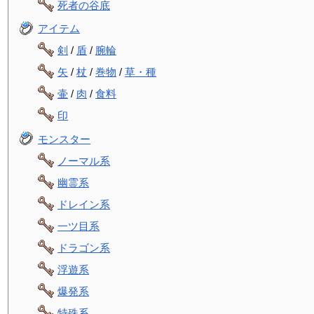
死者の谷底
アイテム
剣
/
盾
/
腕輪
矢
/
杖
/
巻物
/
草・種
壷
/
肉
/
食料
印
モンスター
ノーマル系
幽霊系
ドレイン系
一ツ目系
ドラゴン系
浮遊系
爆発系
特殊系