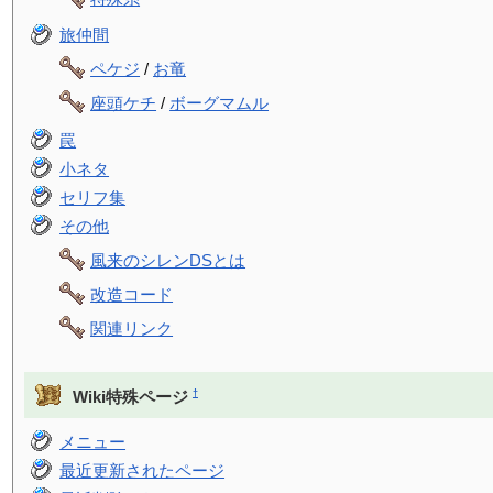
旅仲間
ペケジ
/
お竜
座頭ケチ
/
ボーグマムル
罠
小ネタ
セリフ集
その他
風来のシレンDSとは
改造コード
関連リンク
†
Wiki特殊ページ
メニュー
最近更新されたページ