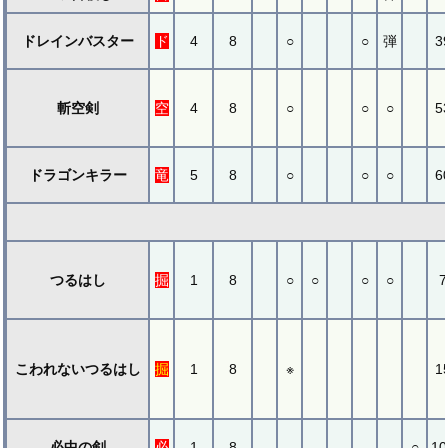
ドレインバスター
ド
4
8
○
○
弾
3
斬空剣
空
4
8
○
○
○
5
ドラゴンキラー
竜
5
8
○
○
○
6
つるはし
掘
1
8
○
○
○
○
7
こわれないつるはし
掘
1
8
※
1
必中の剣
必
1
8
○
10