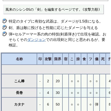
風来のシレンDSの「剣」を編集するページです。(攻撃力順)
特定のタイプに有効な武器は、ダメージが1.5倍になる。
剣、盾は敵に投げると性能に応じたダメージを与える
弾=セルアーマー系の肉の特技(剣盾弾き)で出現を確認。お
そらくその
ダンジョン
での出現剣と同じと思われるが、要
検証。
名称
印
攻撃
限界
宿
こ
掛
食
フ
儀
死
こん棒
-
2
20
○
○
○
○
4
長巻
-
4
30
○
○
○
○
6
カタナ
-
6
50
○
○
○
弾
8