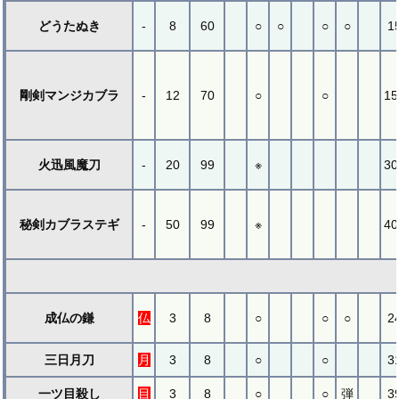
どうたぬき
-
8
60
○
○
○
○
1
剛剣マンジカブラ
-
12
70
○
○
15
火迅風魔刀
-
20
99
※
30
秘剣カブラステギ
-
50
99
※
40
成仏の鎌
仏
3
8
○
○
○
2
三日月刀
月
3
8
○
○
3
一ツ目殺し
目
3
8
○
○
弾
3