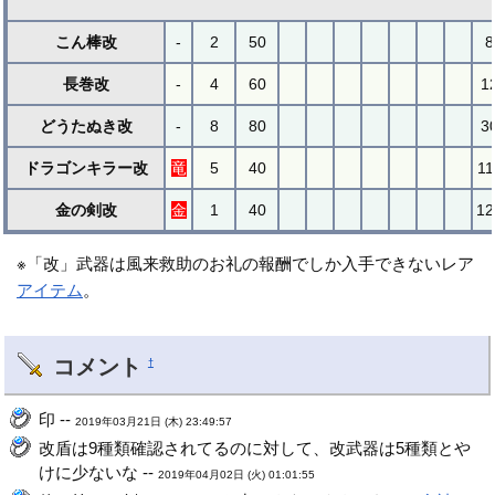
こん棒改
-
2
50
8
長巻改
-
4
60
1
どうたぬき改
-
8
80
3
ドラゴンキラー改
竜
5
40
11
金の剣改
金
1
40
12
※「改」武器は風来救助のお礼の報酬でしか入手できないレア
アイテム
。
コメント
†
印 --
2019年03月21日 (木) 23:49:57
改盾は9種類確認されてるのに対して、改武器は5種類とや
けに少ないな --
2019年04月02日 (火) 01:01:55