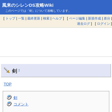
風来のシレンDS攻略Wiki
このページでは「剣」について攻略しています。
[
トップ
|
一覧
|
最終更新
|
検索
|
ヘルプ
] [
ページ編集
|
新規作成
|
差分
|
過去ログ
] [
ログイン
]
剣
†
TOP
剣
コメント