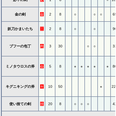
金の剣
金
2
8
○
○
○
6
妖刀かまいたち
三
2
8
○
○
9
ブフーの包丁
肉
3
30
○
○
3
ミノタウロスの斧
会
5
8
※
※
※
※
※
8
キグニキングの斧
キ
10
50
※
22
使い捨ての剣
捨
20
8
○
○
○
4