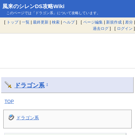
風来のシレンDS攻略Wiki
このページでは「ドラゴン系」について攻略しています。
[
トップ
|
一覧
|
最終更新
|
検索
|
ヘルプ
] [
ページ編集
|
新規作成
|
差分
|
過去ログ
] [
ログイン
]
ドラゴン系
†
TOP
ドラゴン系