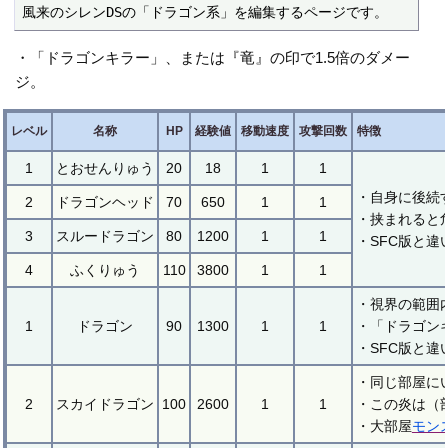
風来のシレンDSの「ドラゴン系」を編集するページです。
・「ドラゴンキラー」、または『竜』の印で1.5倍のダメー
ジ。
レベル
名称
HP
経験値
移動速度
攻撃回数
特徴
1
とおせんりゅう
20
18
1
1
・自身に後続
2
ドラゴンヘッド
70
650
1
1
・挟まれると
3
スルードラゴン
80
1200
1
1
・SFC版と違
4
ふくりゅう
110
3800
1
1
・視界の範囲
1
ドラゴン
90
1300
1
1
・「ドラゴン
・SFC版と
・同じ部屋に
2
スカイドラゴン
100
2600
1
1
・この炎は（
・大部屋
モン