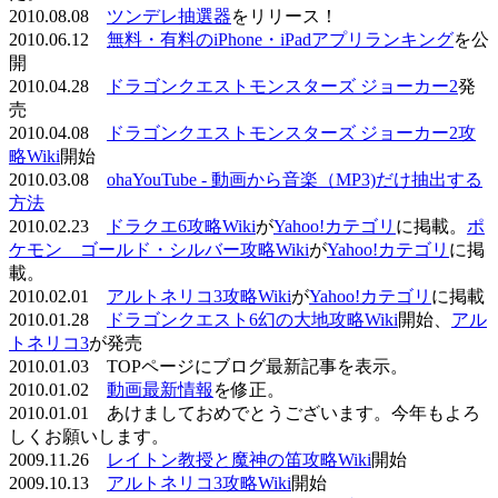
2010.08.08
ツンデレ抽選器
をリリース！
2010.06.12
無料・有料のiPhone・iPadアプリランキング
を公
開
2010.04.28
ドラゴンクエストモンスターズ ジョーカー2
発
売
2010.04.08
ドラゴンクエストモンスターズ ジョーカー2攻
略Wiki
開始
2010.03.08
ohaYouTube - 動画から音楽（MP3)だけ抽出する
方法
2010.02.23
ドラクエ6攻略Wiki
が
Yahoo!カテゴリ
に掲載。
ポ
ケモン ゴールド・シルバー攻略Wiki
が
Yahoo!カテゴリ
に掲
載。
2010.02.01
アルトネリコ3攻略Wiki
が
Yahoo!カテゴリ
に掲載
2010.01.28
ドラゴンクエスト6幻の大地攻略Wiki
開始、
アル
トネリコ3
が発売
2010.01.03 TOPページにブログ最新記事を表示。
2010.01.02
動画最新情報
を修正。
2010.01.01 あけましておめでとうございます。今年もよろ
しくお願いします。
2009.11.26
レイトン教授と魔神の笛攻略Wiki
開始
2009.10.13
アルトネリコ3攻略Wiki
開始