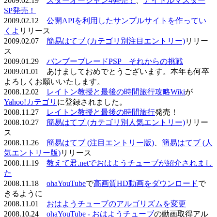
2009.02.19
スターオーシャン4発売！
、
アイドルマスター
SP発売！
2009.02.12
公開APIを利用したサンプルサイトを作ってい
くよ
リリース
2009.02.07
簡易はてブ (カテゴリ別注目エントリー)
リリー
ス
2009.01.29
バンブーブレードPSP それからの挑戦
2009.01.01 あけましておめでとうございます。本年も何卒
よろしくお願いいたします。
2008.12.02
レイトン教授と最後の時間旅行攻略Wiki
が
Yahoo!カテゴリ
に登録されました。
2008.11.27
レイトン教授と最後の時間旅行
発売！
2008.10.27
簡易はてブ (カテゴリ別人気エントリー)
リリー
ス
2008.11.26
簡易はてブ (注目エントリー版)
、
簡易はてブ (人
気エントリー版)
リリース
2008.11.19
教えて君.netでおはようチューブが紹介されまし
た
2008.11.18
ohaYouTube
で
高画質HD動画をダウンロード
で
きるように
2008.11.01
おはようチューブのアルゴリズムを変更
2008.10.24
ohaYouTube - おはようチューブ
の動画取得アル