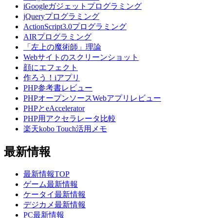
iGoogleガジェットプログラミング
jQueryプログラミング
ActionScript3.0プログラミング
AIRプログラミング
「左上の魔術師」理論
Webサイトのスクリーンショット
顔にエフェクト
作ろう！iアプリ
PHP参考書レビュー
PHPオープンソースWebアプリレビュー
PHPとeAccelerator
PHP用アクセラレータ比較
楽天kobo Touch活用メモ
最新情報
最新情報TOP
ゲーム最新情報
ケータイ最新情報
デジカメ最新情報
PC最新情報