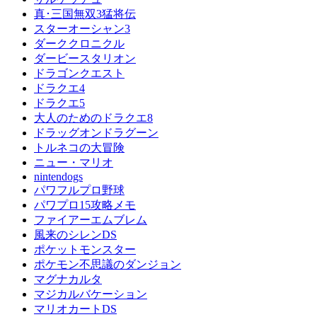
真･三国無双3猛将伝
スターオーシャン3
ダーククロニクル
ダービースタリオン
ドラゴンクエスト
ドラクエ4
ドラクエ5
大人のためのドラクエ8
ドラッグオンドラグーン
トルネコの大冒険
ニュー・マリオ
nintendogs
パワフルプロ野球
パワプロ15攻略メモ
ファイアーエムブレム
風来のシレンDS
ポケットモンスター
ポケモン不思議のダンジョン
マグナカルタ
マジカルバケーション
マリオカートDS