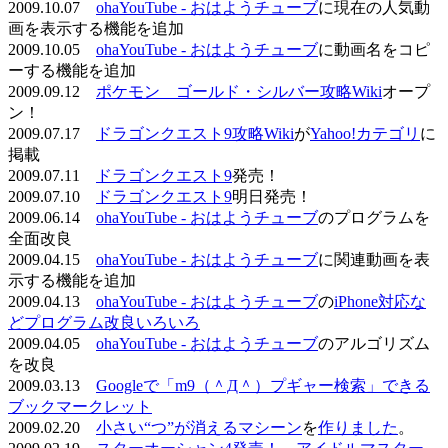
2009.10.07
ohaYouTube - おはようチューブ
に現在の人気動
画を表示する機能を追加
2009.10.05
ohaYouTube - おはようチューブ
に動画名をコピ
ーする機能を追加
2009.09.12
ポケモン ゴールド・シルバー攻略Wiki
オープ
ン！
2009.07.17
ドラゴンクエスト9攻略Wiki
が
Yahoo!カテゴリ
に
掲載
2009.07.11
ドラゴンクエスト9
発売！
2009.07.10
ドラゴンクエスト9
明日発売！
2009.06.14
ohaYouTube - おはようチューブ
のプログラムを
全面改良
2009.04.15
ohaYouTube - おはようチューブ
に関連動画を表
示する機能を追加
2009.04.13
ohaYouTube - おはようチューブ
の
iPhone対応な
どプログラム改良いろいろ
2009.04.05
ohaYouTube - おはようチューブ
のアルゴリズム
を改良
2009.03.13
Googleで「m9（＾Д＾）プギャー検索」できる
ブックマークレット
2009.02.20
小さい“つ”が消えるマシーン
を
作りました
。