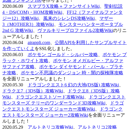
気曲ランキング100
を作りました！
2020.06.09
スマブラX攻略＋ファンサイトWiki
、
聖剣伝説
4・DS(COM)・HOM攻略Wiki
、
FF12（ファイナルファンタ
ジー12）攻略Wiki
、
風来のシレンDS攻略Wiki
、
マザー
3（MOTHER3）攻略Wiki
、
モンスターハンターポータブル
2nd G 攻略Wiki
、
ヴァルキリープロファイル2攻略Wiki
のリニ
ューアルしました！
2020.06.04
airappli.com
、
公開APIを利用したサンプルサイト
を作っていくよ
をSSL化しました。
2020.06.03
ポケモン ゴールド・シルバー攻略
、
ポケモン ブ
ラック・ホワイト攻略
、
ポケモン オメガルビー・アルファ
サファイア攻略
、
ポケモン ダイヤモンド・パール・プラチ
ナ攻略
、
ポケモン不思議のダンジョン 時・闇の探検隊攻略
を全面リニューアルしました！
2020.05.30
ドラゴンクエスト6 幻の大地(DS版) 攻略Wiki
、
ドラクエ7（3DS版）攻略Wiki
、
ドラクエ8（3DS版）攻略
Wiki
、
ドラゴンクエストソード攻略Wiki
、
ドラゴンクエスト
モンスターズ テリーのワンダーランド3D攻略Wiki
、
ドラゴ
ンクエストモンスターズ ジョーカー攻略Wiki
、
ドラゴンク
エストモンスターズ ジョーカー2攻略Wiki
を全面リニューア
ルしました！
2020.05.29
アルトネリコ攻略Wiki
、
アルトネリコ2攻略