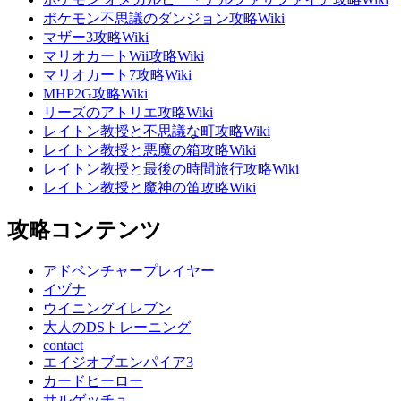
ポケモン不思議のダンジョン攻略Wiki
マザー3攻略Wiki
マリオカートWii攻略Wiki
マリオカート7攻略Wiki
MHP2G攻略Wiki
リーズのアトリエ攻略Wiki
レイトン教授と不思議な町攻略Wiki
レイトン教授と悪魔の箱攻略Wiki
レイトン教授と最後の時間旅行攻略Wiki
レイトン教授と魔神の笛攻略Wiki
攻略コンテンツ
アドベンチャープレイヤー
イヅナ
ウイニングイレブン
大人のDSトレーニング
contact
エイジオブエンパイア3
カードヒーロー
サルゲッチュ