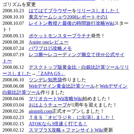
ゴリズムを変更
2008.10.23
はてはてブラウザー
を
リリースしました！
2008.10.10
東京ゲームショウ2008レポートその1
2008.10.07
レイトン教授と最後の時間旅行攻略Wiki
スター
ト！
2008.09.13
ポケットモンスタープラチナ
発売！
2008.08.28
Aspire oneレビュー
2008.07.24
パワプロ15攻略メモ
2008.07.19
レコ腕〜レコーディング腕立て伏せ公式サイ
ト〜
2008.06.12
デスクトップ版黄金比・白銀比計算ツールリリ
ースしました
→
「ZAPA GS」
2008.06.10
ツンデレ知恵袋
作りました
2008.06.08
Webデザイン黄金比計算ツール
と
Webデザイン
白銀比計算ツール
作りました
2008.04.06
マリオカートWii攻略Wiki
始めました！
2008.03.04
おはようチューブ
が1周年を迎えました！
2008.02.26
airappli.com
正式オープンしました！
2008.02.23
ＴＢＳ「オビラジＲ」に出演しました！
2008.02.15
ATOKなら3倍速く打てる！
2008.02.12
スマブラX攻略＋ファンサイトWiki
更新