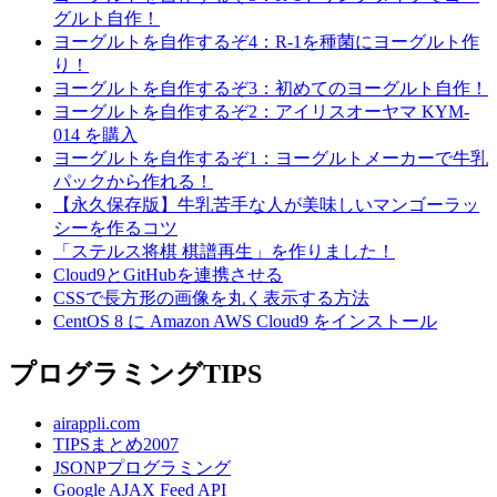
グルト自作！
ヨーグルトを自作するぞ4：R-1を種菌にヨーグルト作
り！
ヨーグルトを自作するぞ3：初めてのヨーグルト自作！
ヨーグルトを自作するぞ2：アイリスオーヤマ KYM-
014 を購入
ヨーグルトを自作するぞ1：ヨーグルトメーカーで牛乳
パックから作れる！
【永久保存版】牛乳苦手な人が美味しいマンゴーラッ
シーを作るコツ
「ステルス将棋 棋譜再生」を作りました！
Cloud9とGitHubを連携させる
CSSで長方形の画像を丸く表示する方法
CentOS 8 に Amazon AWS Cloud9 をインストール
プログラミングTIPS
airappli.com
TIPSまとめ2007
JSONPプログラミング
Google AJAX Feed API