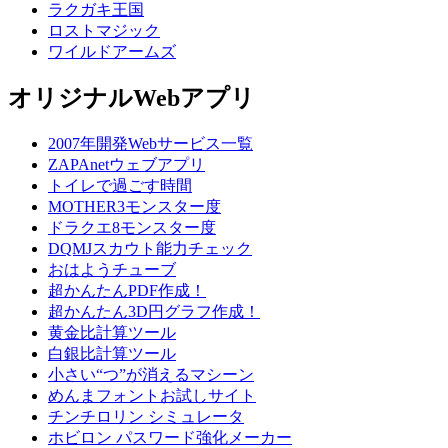
ラクガキ王国
ロストマジック
ワイルドアームズ
オリジナルWebアプリ
2007年開発Webサービス一覧
ZAPAnetウェブアプリ
トイレで過ごす時間
MOTHER3モンスター度
ドラクエ8モンスター度
DQMJスカウト能力チェック
おはようチューブ
超かんたんPDF作成！
超かんたん3D円グラフ作成！
黄金比計算ツール
白銀比計算ツール
小さい“つ”が消えるマシーン
めんまフォントお試しサイト
チンチロリン シミュレータ
ホビロン パスワード強化メーカー