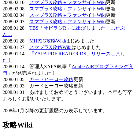
2008.02.10
スマブラX攻略＋ファンサイトWiki
更新
2008.02.08
スマブラX攻略＋ファンサイトWiki
更新
2008.02.04
スマブラX攻略＋ファンサイトWiki
更新
2008.02.03
スマブラX攻略＋ファンサイトWiki
更新
2008.01.28
TBS「オビラジR」に出演しました！…たぶ
ん…
2008.01.28
MHP2G攻略Wiki
はじめました
2008.01.27
スマブラX攻略Wiki
はじめました
2008.01.14
「ZAPA PDF READER DS」リリースしまし
た！
2008.01.14 管理人ZAPA執筆「
Adobe AIRプログラミング入
門
」が発売されました！
2008.01.05
カードヒーロー攻略
更新
2008.01.03 カードヒーロー攻略更新
2008.01.01 あけましておめでとうございます。本年も何卒
よろしくお願いいたします。
2008年1月以降の更新履歴のみ表示しています。
攻略Wiki