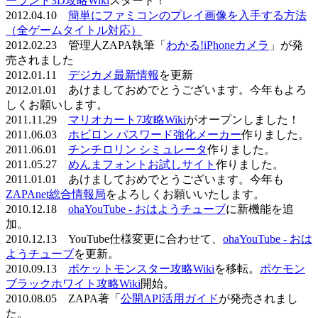
ーランド3D攻略Wiki
スタート！
2012.04.10
簡単にファミコンのプレイ画像を入手する方法
（全ゲームタイトル対応）
2012.02.23 管理人ZAPA執筆「
わかる!iPhoneカメラ
」が発
売されました
2012.01.11
デジカメ最新情報
を更新
2012.01.01 あけましておめでとうございます。今年もよろ
しくお願いします。
2011.11.29
マリオカート7攻略Wiki
がオープンしました！
2011.06.03
ホビロン パスワード強化メーカー
作りました。
2011.06.01
チンチロリン シミュレータ
作りました。
2011.05.27
めんまフォントお試しサイト
作りました。
2011.01.01 あけましておめでとうございます。今年も
ZAPAnet総合情報局
をよろしくお願いいたします。
2010.12.18
ohaYouTube - おはようチューブ
に新機能を追
加。
2010.12.13 YouTube仕様変更に合わせて、
ohaYouTube - おは
ようチューブ
を更新。
2010.09.13
ポケットモンスター攻略Wiki
を移転。
ポケモン
ブラックホワイト攻略Wiki
開始。
2010.08.05 ZAPA著「
公開API活用ガイド
が発売されまし
た。