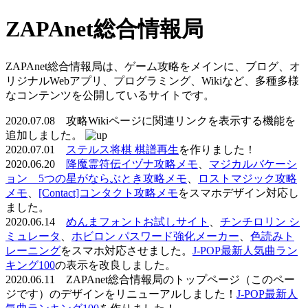
ZAPAnet総合情報局
ZAPAnet総合情報局は、ゲーム攻略をメインに、ブログ、オ
リジナルWebアプリ、プログラミング、Wikiなど、多種多様
なコンテンツを公開しているサイトです。
2020.07.08 攻略Wikiページに関連リンクを表示する機能を
追加しました。
2020.07.01
ステルス将棋 棋譜再生
を作りました！
2020.06.20
降魔霊符伝イヅナ攻略メモ
、
マジカルバケーシ
ョン 5つの星がならぶとき攻略メモ
、
ロストマジック攻略
メモ
、
[Contact]コンタクト攻略メモ
をスマホデザイン対応し
ました。
2020.06.14
めんまフォントお試しサイト
、
チンチロリン シ
ミュレータ
、
ホビロン パスワード強化メーカー
、
色読みト
レーニング
をスマホ対応させました。
J-POP最新人気曲ラン
キング100
の表示を改良しました。
2020.06.11 ZAPAnet総合情報局のトップページ（このペー
ジです）のデザインをリニューアルしました！
J-POP最新人