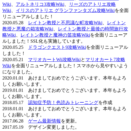
Wiki
、
アルトネリコ3攻略Wiki
、
リーズのアトリエ攻略
Wiki
、
イリスのアトリエ グランファンタズム攻略Wiki
を全面
リニューアルしました！
2020.05.28
レイトン教授と不思議な町攻略Wiki
、
レイトン
教授と悪魔の箱攻略Wiki
、
レイトン教授と最後の時間旅行攻
略Wiki
、
レイトン教授と魔神の笛攻略Wiki
を全面リニューア
ルしました！SSL化も実施しています。
2020.05.25
ドラゴンクエスト9攻略Wiki
を全面リニューアル
しました！
2020.05.21
マリオカートWii攻略Wiki
と
マリオカート7攻略
Wiki
を全面リニューアルしました！スマホから見やすいよう
になりました。
2020.01.01 あけましておめでとうございます。本年もよろ
しくお願いします。
2019.01.01 あけましておめでとうございます。本年もよろ
しくお願いします。
2018.05.17
認知症予防！色読みトレーニング
を作成
2018.01.01 あけましておめでとうございます。本年もよろ
しくお願いします。
2017.06.28
ゲーム最新情報
を更新。
2017.05.19 デザイン変更しました。