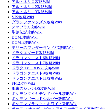
アルトネリコ攻略Wiki
アルトネリコ2攻略Wiki
アルトネリコ3攻略Wiki
VP2攻略Wiki
グランファンタズム攻略Wiki
スマブラX攻略Wiki
聖剣伝説攻略Wiki
DQMJ攻略Wiki
DQMJ2攻略Wiki
テリーのワンダーランド3D攻略Wiki
ドラクエソード攻略Wiki
ドラゴンクエスト6攻略Wiki
ドラゴンクエスト7攻略Wiki
ドラクエ8（3DS）攻略Wiki
ドラゴンクエスト9攻略Wiki
ドラゴンクエスト11攻略Wiki
FF12攻略Wiki
風来のシレンDS攻略Wiki
ポケモンダイヤモンドパール攻略Wiki
ポケモンゴールドシルバー攻略Wiki
ポケモンブラック・ホワイト攻略Wiki
ポケモン オメガルビー・アルファサファイア攻略Wiki