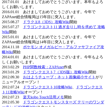
2017.01.01 あけましておめでとうございます。本年もよろ
しくお願いします。
2016.01.01 あけましておめでとうございます。今年で
ZAPAnet総合情報局は15年目に突入します。
2015.08.27
ドラクエ8（3DS）攻略Wiki
開始
2015.07.27
ドラゴンクエスト11 過ぎ去りし時を求めて 攻略
Wiki
開始
2015.01.01 あけましておめでとうございます。今年で
ZAPAnet総合情報局は14年目に突入します。
2014.11.18
ポケモン オメガルビー・アルファサファイア攻
略Wiki
開始
2014.01.01 あけましておめでとうございます。今年もよろ
しくお願いします。
2013.02.29
PHP関数検索：ZAPAnet
作成
2013.01.29
ドラゴンクエスト7（3DS版）攻略Wiki
開始
2012.09.30
おはようチューブ：ネット画像縮小サイト
がリ
ニューアルオープン！
2012.07.24
ドラゴンクエスト10攻略Wiki
、
ドラゴンクエス
ト11攻略Wiki
オープン！
2012.07.23
楽天kobo Touch活用メモ
開始
2012.05.30
ドラゴンクエストモンスターズ テリーのワンダ