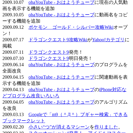
2009.10.07
ohaYouTube - おはようチューブ
に現在の人気動
画を表示する機能を追加
2009.10.05
ohaYouTube - おはようチューブ
に動画名をコピ
ーする機能を追加
2009.09.12
ポケモン ゴールド・シルバー攻略Wiki
オープ
ン！
2009.07.17
ドラゴンクエスト9攻略Wiki
が
Yahoo!カテゴリ
に
掲載
2009.07.11
ドラゴンクエスト9
発売！
2009.07.10
ドラゴンクエスト9
明日発売！
2009.06.14
ohaYouTube - おはようチューブ
のプログラムを
全面改良
2009.04.15
ohaYouTube - おはようチューブ
に関連動画を表
示する機能を追加
2009.04.13
ohaYouTube - おはようチューブ
の
iPhone対応な
どプログラム改良いろいろ
2009.04.05
ohaYouTube - おはようチューブ
のアルゴリズム
を改良
2009.03.13
Googleで「m9（＾Д＾）プギャー検索」できる
ブックマークレット
2009.02.20
小さい“つ”が消えるマシーン
を
作りました
。