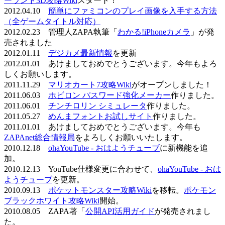
ーランド3D攻略Wiki
スタート！
2012.04.10
簡単にファミコンのプレイ画像を入手する方法
（全ゲームタイトル対応）
2012.02.23 管理人ZAPA執筆「
わかる!iPhoneカメラ
」が発
売されました
2012.01.11
デジカメ最新情報
を更新
2012.01.01 あけましておめでとうございます。今年もよろ
しくお願いします。
2011.11.29
マリオカート7攻略Wiki
がオープンしました！
2011.06.03
ホビロン パスワード強化メーカー
作りました。
2011.06.01
チンチロリン シミュレータ
作りました。
2011.05.27
めんまフォントお試しサイト
作りました。
2011.01.01 あけましておめでとうございます。今年も
ZAPAnet総合情報局
をよろしくお願いいたします。
2010.12.18
ohaYouTube - おはようチューブ
に新機能を追
加。
2010.12.13 YouTube仕様変更に合わせて、
ohaYouTube - おは
ようチューブ
を更新。
2010.09.13
ポケットモンスター攻略Wiki
を移転。
ポケモン
ブラックホワイト攻略Wiki
開始。
2010.08.05 ZAPA著「
公開API活用ガイド
が発売されまし
た。