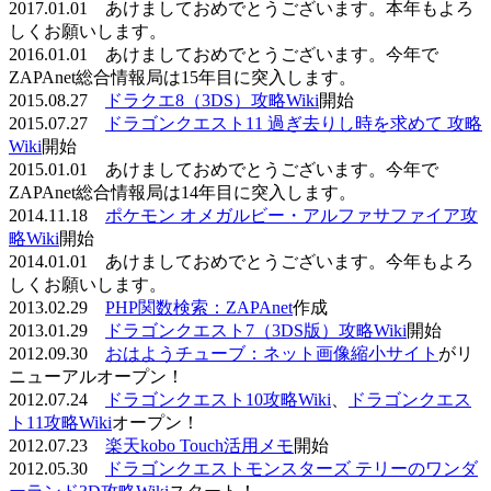
2017.01.01 あけましておめでとうございます。本年もよろ
しくお願いします。
2016.01.01 あけましておめでとうございます。今年で
ZAPAnet総合情報局は15年目に突入します。
2015.08.27
ドラクエ8（3DS）攻略Wiki
開始
2015.07.27
ドラゴンクエスト11 過ぎ去りし時を求めて 攻略
Wiki
開始
2015.01.01 あけましておめでとうございます。今年で
ZAPAnet総合情報局は14年目に突入します。
2014.11.18
ポケモン オメガルビー・アルファサファイア攻
略Wiki
開始
2014.01.01 あけましておめでとうございます。今年もよろ
しくお願いします。
2013.02.29
PHP関数検索：ZAPAnet
作成
2013.01.29
ドラゴンクエスト7（3DS版）攻略Wiki
開始
2012.09.30
おはようチューブ：ネット画像縮小サイト
がリ
ニューアルオープン！
2012.07.24
ドラゴンクエスト10攻略Wiki
、
ドラゴンクエス
ト11攻略Wiki
オープン！
2012.07.23
楽天kobo Touch活用メモ
開始
2012.05.30
ドラゴンクエストモンスターズ テリーのワンダ