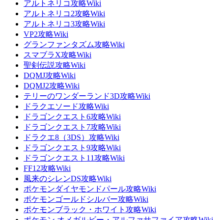
アルトネリコ攻略Wiki
アルトネリコ2攻略Wiki
アルトネリコ3攻略Wiki
VP2攻略Wiki
グランファンタズム攻略Wiki
スマブラX攻略Wiki
聖剣伝説攻略Wiki
DQMJ攻略Wiki
DQMJ2攻略Wiki
テリーのワンダーランド3D攻略Wiki
ドラクエソード攻略Wiki
ドラゴンクエスト6攻略Wiki
ドラゴンクエスト7攻略Wiki
ドラクエ8（3DS）攻略Wiki
ドラゴンクエスト9攻略Wiki
ドラゴンクエスト11攻略Wiki
FF12攻略Wiki
風来のシレンDS攻略Wiki
ポケモンダイヤモンドパール攻略Wiki
ポケモンゴールドシルバー攻略Wiki
ポケモンブラック・ホワイト攻略Wiki
ポケモン オメガルビー・アルファサファイア攻略Wiki