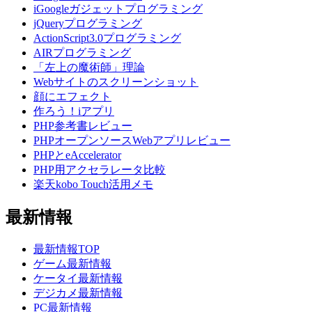
iGoogleガジェットプログラミング
jQueryプログラミング
ActionScript3.0プログラミング
AIRプログラミング
「左上の魔術師」理論
Webサイトのスクリーンショット
顔にエフェクト
作ろう！iアプリ
PHP参考書レビュー
PHPオープンソースWebアプリレビュー
PHPとeAccelerator
PHP用アクセラレータ比較
楽天kobo Touch活用メモ
最新情報
最新情報TOP
ゲーム最新情報
ケータイ最新情報
デジカメ最新情報
PC最新情報