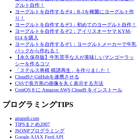
グルト自作！
ヨーグルトを自作するぞ4：R-1を種菌にヨーグルト作
り！
ヨーグルトを自作するぞ3：初めてのヨーグルト自作！
ヨーグルトを自作するぞ2：アイリスオーヤマ KYM-
014 を購入
ヨーグルトを自作するぞ1：ヨーグルトメーカーで牛乳
パックから作れる！
【永久保存版】牛乳苦手な人が美味しいマンゴーラッ
シーを作るコツ
「ステルス将棋 棋譜再生」を作りました！
Cloud9とGitHubを連携させる
CSSで長方形の画像を丸く表示する方法
CentOS 8 に Amazon AWS Cloud9 をインストール
プログラミングTIPS
airappli.com
TIPSまとめ2007
JSONPプログラミング
Google AJAX Feed API