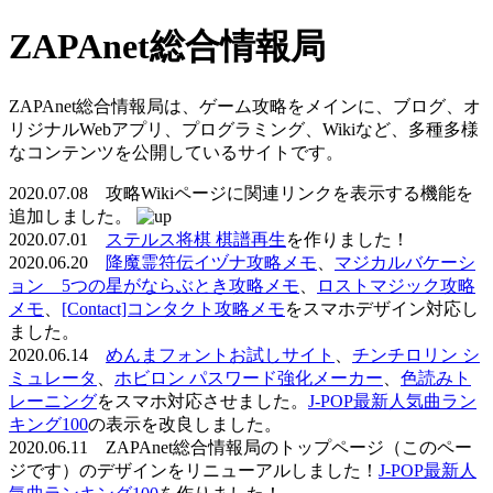
ZAPAnet総合情報局
ZAPAnet総合情報局は、ゲーム攻略をメインに、ブログ、オ
リジナルWebアプリ、プログラミング、Wikiなど、多種多様
なコンテンツを公開しているサイトです。
2020.07.08 攻略Wikiページに関連リンクを表示する機能を
追加しました。
2020.07.01
ステルス将棋 棋譜再生
を作りました！
2020.06.20
降魔霊符伝イヅナ攻略メモ
、
マジカルバケーシ
ョン 5つの星がならぶとき攻略メモ
、
ロストマジック攻略
メモ
、
[Contact]コンタクト攻略メモ
をスマホデザイン対応し
ました。
2020.06.14
めんまフォントお試しサイト
、
チンチロリン シ
ミュレータ
、
ホビロン パスワード強化メーカー
、
色読みト
レーニング
をスマホ対応させました。
J-POP最新人気曲ラン
キング100
の表示を改良しました。
2020.06.11 ZAPAnet総合情報局のトップページ（このペー
ジです）のデザインをリニューアルしました！
J-POP最新人