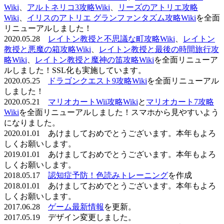
Wiki
、
アルトネリコ3攻略Wiki
、
リーズのアトリエ攻略
Wiki
、
イリスのアトリエ グランファンタズム攻略Wiki
を全面
リニューアルしました！
2020.05.28
レイトン教授と不思議な町攻略Wiki
、
レイトン
教授と悪魔の箱攻略Wiki
、
レイトン教授と最後の時間旅行攻
略Wiki
、
レイトン教授と魔神の笛攻略Wiki
を全面リニューア
ルしました！SSL化も実施しています。
2020.05.25
ドラゴンクエスト9攻略Wiki
を全面リニューアル
しました！
2020.05.21
マリオカートWii攻略Wiki
と
マリオカート7攻略
Wiki
を全面リニューアルしました！スマホから見やすいよう
になりました。
2020.01.01 あけましておめでとうございます。本年もよろ
しくお願いします。
2019.01.01 あけましておめでとうございます。本年もよろ
しくお願いします。
2018.05.17
認知症予防！色読みトレーニング
を作成
2018.01.01 あけましておめでとうございます。本年もよろ
しくお願いします。
2017.06.28
ゲーム最新情報
を更新。
2017.05.19 デザイン変更しました。