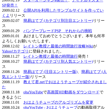
2009.02.19
スターオーシャン4発売！
、
アイドルマスター
SP発売！
2009.02.12
公開APIを利用したサンプルサイトを作ってい
くよ
リリース
2009.02.07
簡易はてブ (カテゴリ別注目エントリー)
リリー
ス
2009.01.29
バンブーブレードPSP それからの挑戦
2009.01.01 あけましておめでとうございます。本年も何卒
よろしくお願いいたします。
2008.12.02
レイトン教授と最後の時間旅行攻略Wiki
が
Yahoo!カテゴリ
に登録されました。
2008.11.27
レイトン教授と最後の時間旅行
発売！
2008.10.27
簡易はてブ (カテゴリ別人気エントリー)
リリー
ス
2008.11.26
簡易はてブ (注目エントリー版)
、
簡易はてブ (人
気エントリー版)
リリース
2008.11.19
教えて君.netでおはようチューブが紹介されまし
た
2008.11.18
ohaYouTube
で
高画質HD動画をダウンロード
で
きるように
2008.11.01
おはようチューブのアルゴリズムを変更
2008.10.24
ohaYouTube - おはようチューブ
の動画取得アル