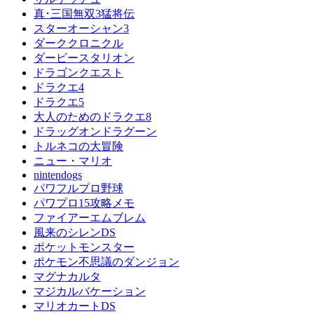
真･三国無双3猛将伝
スターオーシャン3
ダーククロニクル
ダービースタリオン
ドラゴンクエスト
ドラクエ4
ドラクエ5
大人のためのドラクエ8
ドラッグオンドラグーン
トルネコの大冒険
ニュー・マリオ
nintendogs
パワフルプロ野球
パワプロ15攻略メモ
ファイアーエムブレム
風来のシレンDS
ポケットモンスター
ポケモン不思議のダンジョン
マグナカルタ
マジカルバケーション
マリオカートDS