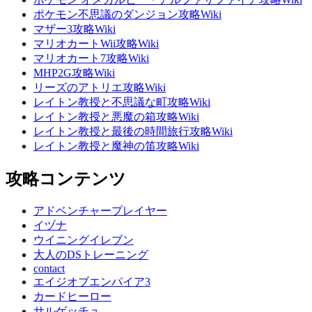
ポケモン不思議のダンジョン攻略Wiki
マザー3攻略Wiki
マリオカートWii攻略Wiki
マリオカート7攻略Wiki
MHP2G攻略Wiki
リーズのアトリエ攻略Wiki
レイトン教授と不思議な町攻略Wiki
レイトン教授と悪魔の箱攻略Wiki
レイトン教授と最後の時間旅行攻略Wiki
レイトン教授と魔神の笛攻略Wiki
攻略コンテンツ
アドベンチャープレイヤー
イヅナ
ウイニングイレブン
大人のDSトレーニング
contact
エイジオブエンパイア3
カードヒーロー
サルゲッチュ