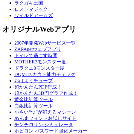
ラクガキ王国
ロストマジック
ワイルドアームズ
オリジナルWebアプリ
2007年開発Webサービス一覧
ZAPAnetウェブアプリ
トイレで過ごす時間
MOTHER3モンスター度
ドラクエ8モンスター度
DQMJスカウト能力チェック
おはようチューブ
超かんたんPDF作成！
超かんたん3D円グラフ作成！
黄金比計算ツール
白銀比計算ツール
小さい“つ”が消えるマシーン
めんまフォントお試しサイト
チンチロリン シミュレータ
ホビロン パスワード強化メーカー