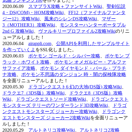
気曲ランキング100
を作りました！
2020.06.09
スマブラX攻略＋ファンサイトWiki
、
聖剣伝説
4・DS(COM)・HOM攻略Wiki
、
FF12（ファイナルファンタ
ジー12）攻略Wiki
、
風来のシレンDS攻略Wiki
、
マザー
3（MOTHER3）攻略Wiki
、
モンスターハンターポータブル
2nd G 攻略Wiki
、
ヴァルキリープロファイル2攻略Wiki
のリニ
ューアルしました！
2020.06.04
airappli.com
、
公開APIを利用したサンプルサイト
を作っていくよ
をSSL化しました。
2020.06.03
ポケモン ゴールド・シルバー攻略
、
ポケモン ブ
ラック・ホワイト攻略
、
ポケモン オメガルビー・アルファ
サファイア攻略
、
ポケモン ダイヤモンド・パール・プラチ
ナ攻略
、
ポケモン不思議のダンジョン 時・闇の探検隊攻略
を全面リニューアルしました！
2020.05.30
ドラゴンクエスト6 幻の大地(DS版) 攻略Wiki
、
ドラクエ7（3DS版）攻略Wiki
、
ドラクエ8（3DS版）攻略
Wiki
、
ドラゴンクエストソード攻略Wiki
、
ドラゴンクエスト
モンスターズ テリーのワンダーランド3D攻略Wiki
、
ドラゴ
ンクエストモンスターズ ジョーカー攻略Wiki
、
ドラゴンク
エストモンスターズ ジョーカー2攻略Wiki
を全面リニューア
ルしました！
2020.05.29
アルトネリコ攻略Wiki
、
アルトネリコ2攻略