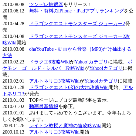
2010.08.08
ツンデレ抽選器
をリリース！
2010.06.12
無料・有料のiPhone・iPadアプリランキング
を公
開
2010.04.28
ドラゴンクエストモンスターズ ジョーカー2
発
売
2010.04.08
ドラゴンクエストモンスターズ ジョーカー2攻
略Wiki
開始
2010.03.08
ohaYouTube - 動画から音楽（MP3)だけ抽出する
方法
2010.02.23
ドラクエ6攻略Wiki
が
Yahoo!カテゴリ
に掲載。
ポ
ケモン ゴールド・シルバー攻略Wiki
が
Yahoo!カテゴリ
に掲
載。
2010.02.01
アルトネリコ3攻略Wiki
が
Yahoo!カテゴリ
に掲載
2010.01.28
ドラゴンクエスト6幻の大地攻略Wiki
開始、
アル
トネリコ3
が発売
2010.01.03 TOPページにブログ最新記事を表示。
2010.01.02
動画最新情報
を修正。
2010.01.01 あけましておめでとうございます。今年もよろ
しくお願いします。
2009.11.26
レイトン教授と魔神の笛攻略Wiki
開始
2009.10.13
アルトネリコ3攻略Wiki
開始