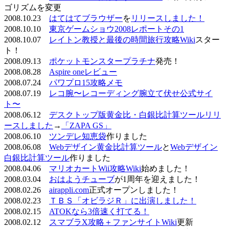
ゴリズムを変更
2008.10.23
はてはてブラウザー
を
リリースしました！
2008.10.10
東京ゲームショウ2008レポートその1
2008.10.07
レイトン教授と最後の時間旅行攻略Wiki
スター
ト！
2008.09.13
ポケットモンスタープラチナ
発売！
2008.08.28
Aspire oneレビュー
2008.07.24
パワプロ15攻略メモ
2008.07.19
レコ腕〜レコーディング腕立て伏せ公式サイ
ト〜
2008.06.12
デスクトップ版黄金比・白銀比計算ツールリリ
ースしました
→
「ZAPA GS」
2008.06.10
ツンデレ知恵袋
作りました
2008.06.08
Webデザイン黄金比計算ツール
と
Webデザイン
白銀比計算ツール
作りました
2008.04.06
マリオカートWii攻略Wiki
始めました！
2008.03.04
おはようチューブ
が1周年を迎えました！
2008.02.26
airappli.com
正式オープンしました！
2008.02.23
ＴＢＳ「オビラジＲ」に出演しました！
2008.02.15
ATOKなら3倍速く打てる！
2008.02.12
スマブラX攻略＋ファンサイトWiki
更新