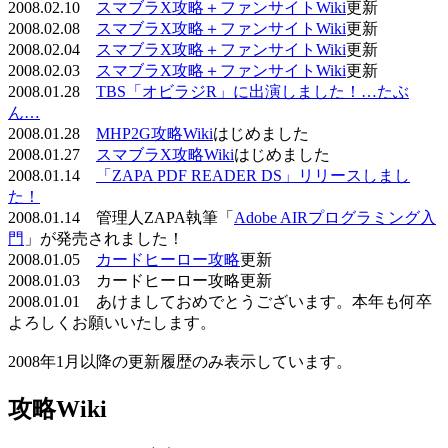
2008.02.10
スマブラX攻略＋ファンサイトWiki
更新
2008.02.08
スマブラX攻略＋ファンサイトWiki
更新
2008.02.04
スマブラX攻略＋ファンサイトWiki
更新
2008.02.03
スマブラX攻略＋ファンサイトWiki
更新
2008.01.28
TBS「オビラジR」に出演しました！…たぶ
ん…
2008.01.28
MHP2G攻略Wiki
はじめました
2008.01.27
スマブラX攻略Wiki
はじめました
2008.01.14
「ZAPA PDF READER DS」リリースしまし
た！
2008.01.14 管理人ZAPA執筆「
Adobe AIRプログラミング入
門
」が発売されました！
2008.01.05
カードヒーロー攻略
更新
2008.01.03 カードヒーロー攻略更新
2008.01.01 あけましておめでとうございます。本年も何卒
よろしくお願いいたします。
2008年1月以降の更新履歴のみ表示しています。
攻略Wiki