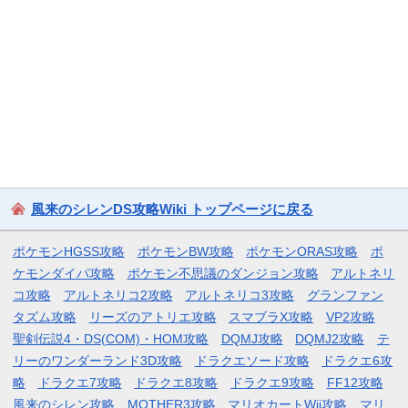
風来のシレンDS攻略Wiki トップページに戻る
ポケモンHGSS攻略
ポケモンBW攻略
ポケモンORAS攻略
ポ
ケモンダイパ攻略
ポケモン不思議のダンジョン攻略
アルトネリ
コ攻略
アルトネリコ2攻略
アルトネリコ3攻略
グランファン
タズム攻略
リーズのアトリエ攻略
スマブラX攻略
VP2攻略
聖剣伝説4・DS(COM)・HOM攻略
DQMJ攻略
DQMJ2攻略
テ
リーのワンダーランド3D攻略
ドラクエソード攻略
ドラクエ6攻
略
ドラクエ7攻略
ドラクエ8攻略
ドラクエ9攻略
FF12攻略
風来のシレン攻略
MOTHER3攻略
マリオカートWii攻略
マリ