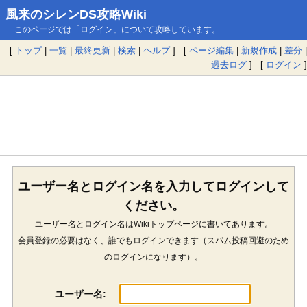
風来のシレンDS攻略Wiki
このページでは「ログイン」について攻略しています。
[
トップ
|
一覧
|
最終更新
|
検索
|
ヘルプ
] [
ページ編集
|
新規作成
|
差分
|
過去ログ
] [
ログイン
]
ユーザー名とログイン名を入力してログインして
ください。
ユーザー名とログイン名はWikiトップページに書いてあります。
会員登録の必要はなく、誰でもログインできます（スパム投稿回避のため
のログインになります）。
ユーザー名: