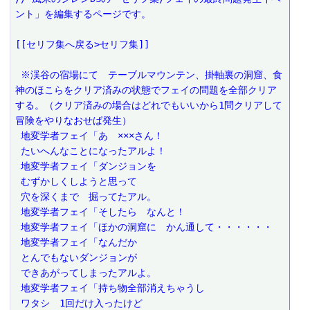
ント」を編集するページです。
[[セリフ集へ戻る>セリフ集]]
 ※渓谷の宿場にて　テーブルマウンテン、掛軸裏の洞窟、食
神のほこらをクリア済みの状態でフェイの問題を全部クリア
する。（クリア済みの場合はどれでもいいから1問クリアして
冒険をやりなおせば発生）
 地変学者フェイ「あ　×××さん！
 たいへんなことになったアルよ！
 地変学者フェイ「ダンジョンを
 むずかしくしようと思って
 穴を深くまで　掘ってたアル。
 地変学者フェイ「そしたら　なんと！
 地変学者フェイ「ほかの洞窟に　かん通して・・・・・・
 地変学者フェイ「なんだか
 とんでもないダンジョンが
 できあがってしまったアルよ。
 地変学者フェイ「持ち物全部消えちゃうし
 ワタシ　1回だけ入ったけど