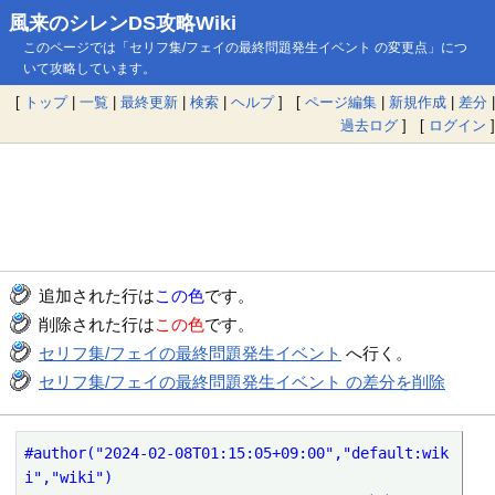
風来のシレンDS攻略Wiki
このページでは「セリフ集/フェイの最終問題発生イベント の変更点」につ
いて攻略しています。
[
トップ
|
一覧
|
最終更新
|
検索
|
ヘルプ
] [
ページ編集
|
新規作成
|
差分
|
過去ログ
] [
ログイン
]
追加された行は
この色
です。
削除された行は
この色
です。
セリフ集/フェイの最終問題発生イベント
へ行く。
セリフ集/フェイの最終問題発生イベント の差分を削除
#author("2024-02-08T01:15:05+09:00","default:wik
i","wiki")