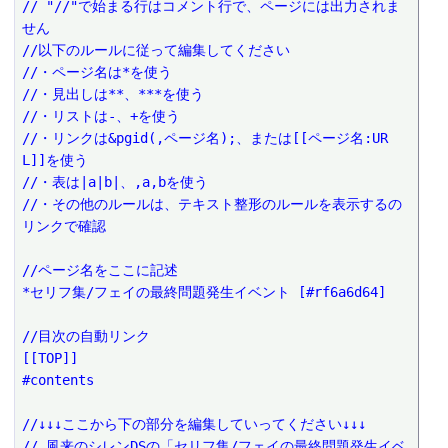
// "//"で始まる行はコメント行で、ページには出力されま
せん
//以下のルールに従って編集してください
//・ページ名は*を使う
//・見出しは**、***を使う
//・リストは-、+を使う
//・リンクは&pgid(,ページ名);、または[[ページ名:UR
L]]を使う
//・表は|a|b|、,a,bを使う
//・その他のルールは、テキスト整形のルールを表示するの
リンクで確認
//ページ名をここに記述
*セリフ集/フェイの最終問題発生イベント [#rf6a6d64]
//目次の自動リンク
[[TOP]]
#contents
//↓↓↓ここから下の部分を編集していってください↓↓↓
// 風来のシレンDSの「セリフ集/フェイの最終問題発生イベ