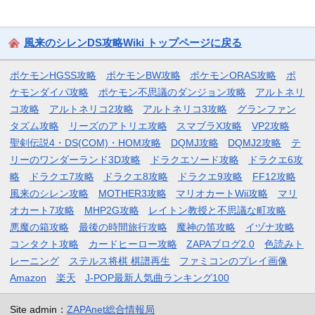
風来のシレンDS攻略Wiki トップページに戻る
ポケモンHGSS攻略
ポケモンBW攻略
ポケモンORAS攻略
ポ
ケモンダイパ攻略
ポケモン不思議のダンジョン攻略
アルトネリ
コ攻略
アルトネリコ2攻略
アルトネリコ3攻略
グランファン
タズム攻略
リーズのアトリエ攻略
スマブラX攻略
VP2攻略
聖剣伝説4・DS(COM)・HOM攻略
DQMJ攻略
DQMJ2攻略
テ
リーのワンダーランド3D攻略
ドラクエソード攻略
ドラクエ6攻
略
ドラクエ7攻略
ドラクエ8攻略
ドラクエ9攻略
FF12攻略
風来のシレン攻略
MOTHER3攻略
マリオカートWii攻略
マリ
オカート7攻略
MHP2G攻略
レイトン教授と不思議な町攻略
悪魔の箱攻略
最後の時間旅行攻略
魔神の笛攻略
イヅナ攻略
コンタクト攻略
カードヒーロー攻略
ZAPAブログ2.0
色読みト
レーニング
ステルス将棋 棋譜再生
ファミコンのプレイ画像
Amazon
楽天
J-POP最新人気曲ランキング100
Site admin：
ZAPAnet総合情報局