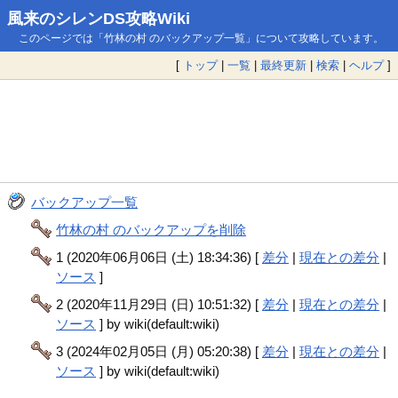
風来のシレンDS攻略Wiki
このページでは「竹林の村 のバックアップ一覧」について攻略しています。
[
トップ
|
一覧
|
最終更新
|
検索
|
ヘルプ
]
バックアップ一覧
竹林の村 のバックアップを削除
1 (2020年06月06日 (土) 18:34:36) [
差分
|
現在との差分
|
ソース
]
2 (2020年11月29日 (日) 10:51:32) [
差分
|
現在との差分
|
ソース
] by wiki(default:wiki)
3 (2024年02月05日 (月) 05:20:38) [
差分
|
現在との差分
|
ソース
] by wiki(default:wiki)