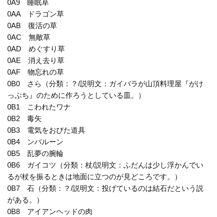
0A9 睡眠草
0AA ドラゴン草
0AB 復活の草
0AC 無敵草
0AD めぐすり草
0AE 消え去り草
0AF 物忘れの草
0B0 さら（分類：？/説明文：ガイバラが山頂料理屋『がけ
っぷち』のために作ろうとしている皿。）
0B1 こわれたワナ
0B2 毒矢
0B3 電気をおびた道具
0B4 ンバルーン
0B5 乱夢の腕輪
0B6 ガイコツ（分類：杖/説明文：ふだんは少し浮かんでい
るが杖を振るときは地面に立つのが見どころです。）
0B7 石（分類：？/説明文：投げているのは結石だという説
がある。）
0B8 アイアンヘッドの肉