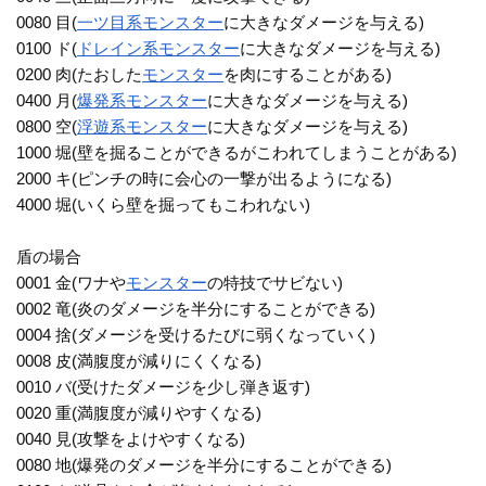
0080 目(
一ツ目系
モンスター
に大きなダメージを与える)
0100 ド(
ドレイン系
モンスター
に大きなダメージを与える)
0200 肉(たおした
モンスター
を肉にすることがある)
0400 月(
爆発系
モンスター
に大きなダメージを与える)
0800 空(
浮遊系
モンスター
に大きなダメージを与える)
1000 堀(壁を掘ることができるがこわれてしまうことがある)
2000 キ(ピンチの時に会心の一撃が出るようになる)
4000 堀(いくら壁を掘ってもこわれない)
盾の場合
0001 金(ワナや
モンスター
の特技でサビない)
0002 竜(炎のダメージを半分にすることができる)
0004 捨(ダメージを受けるたびに弱くなっていく)
0008 皮(満腹度が減りにくくなる)
0010 バ(受けたダメージを少し弾き返す)
0020 重(満腹度が減りやすくなる)
0040 見(攻撃をよけやすくなる)
0080 地(爆発のダメージを半分にすることができる)