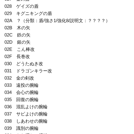
028 ゲイズの盾
029 キグニキングの盾
02A ？（分類：盾/強さ1/強化8/説明文：？？？？）
02B 木の矢
02C 鉄の矢
02D 銀の矢
02E こん棒改
02F 長巻改
030 どうたぬき改
031 ドラゴンキラー改
032 金の剣改
033 遠投の腕輪
034 会心の腕輪
035 回復の腕輪
036 混乱よけの腕輪
037 サビよけの腕輪
038 しあわせの腕輪
039 識別の腕輪