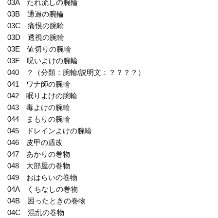
03A たれ流しの腕輪
03B 通過の腕輪
03C 痛恨の腕輪
03D 透視の腕輪
03E 値切りの腕輪
03F 呪いよけの腕輪
040 ？（分類：腕輪/説明文：？？？？）
041 ワナ師の腕輪
042 眠りよけの腕輪
043 毒よけの腕輪
044 まもりの腕輪
045 ドレインよけの腕輪
046 皮甲の盾改
047 あかりの巻物
048 大部屋の巻物
049 おはらいの巻物
04A くちなしの巻物
04B 困ったときの巻物
04C 混乱の巻物