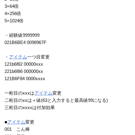
3=64倍
4=256倍
5=1024倍
・経験値9999999
021B6BE4 0098967F
・
アイテム
一つ目変更
121b6f82 00000xxx
221b6f86 000000xx
121B6F84 0000xxxx
一桁目のxxxは
アイテム
変更
二桁目のxxは＋値(63と入力すると最高値99になる)
三桁目のxxxxは付加効果
■
アイテム
変更
001 こん棒