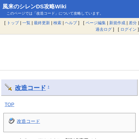
風来のシレンDS攻略Wiki
このページでは「改造コード」について攻略しています。
[
トップ
|
一覧
|
最終更新
|
検索
|
ヘルプ
] [
ページ編集
|
新規作成
|
差分
|
過去ログ
] [
ログイン
]
改造コード
†
TOP
改造コード