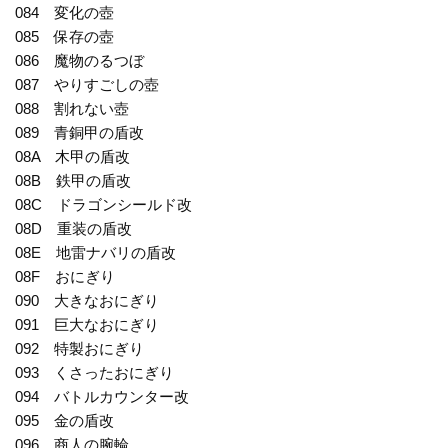
084 変化の壺
085 保存の壺
086 魔物のるつぼ
087 やりすごしの壺
088 割れない壺
089 青銅甲の盾改
08A 木甲の盾改
08B 鉄甲の盾改
08C ドラゴンシールド改
08D 重装の盾改
08E 地雷ナバリの盾改
08F おにぎり
090 大きなおにぎり
091 巨大なおにぎり
092 特製おにぎり
093 くさったおにぎり
094 バトルカウンター改
095 金の盾改
096 商人の腕輪