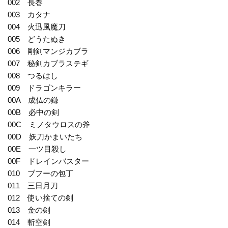
002 長巻
003 カタナ
004 火迅風魔刀
005 どうたぬき
006 剛剣マンジカブラ
007 秘剣カブラステギ
008 つるはし
009 ドラゴンキラー
00A 成仏の鎌
00B 必中の剣
00C ミノタウロスの斧
00D 妖刀かまいたち
00E 一ツ目殺し
00F ドレインバスター
010 ブフーの包丁
011 三日月刀
012 使い捨ての剣
013 金の剣
014 斬空剣