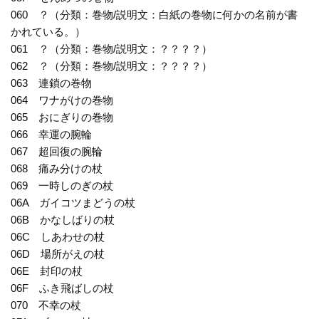
060 ？（分類：巻物/説明文：白紙の巻物に何かの名前が書
かれている。）
061 ？（分類：巻物/説明文：？？？？）
062 ？（分類：巻物/説明文：？？？？）
063 連鎖の巻物
064 ワナがけの巻物
065 おにぎりの巻物
066 幸運の腕輪
067 超回復の腕輪
068 痛み分けの杖
069 一時しのぎの杖
06A ガイコツまどうの杖
06B かなしばりの杖
06C しあわせの杖
06D 場所がえの杖
06E 封印の杖
06F ふき飛ばしの杖
070 不幸の杖