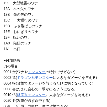
199 大型地雷のワナ
19A 木の矢のワナ
19B 鉄の矢のワナ
19C 一方通行のワナ
19D ふき飛ばしのワナ
19E おにぎりのワナ
19F 呪いのワナ
1A0 階段のワナ
1A1 出口
■付加効果
刀の場合
0001 金(ワナや
モンスター
の特技でサビない)
0002 竜(
ドラゴン系
モンスター
に大きなダメージを与える)
0004 捨(攻撃でダメージを与えるたびに弱くなっていく)
0008 会(たまに会心の一撃が出るようになる)
0010 仏(
幽霊系
モンスター
に大きなダメージを与える)
0020 必(攻撃が必ず命中する)
0040 三(正面三方向に一度に攻撃できる)