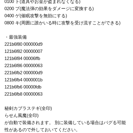
0100 ト(道具やお金が盗まれなくなる)
0200 プ(魔法弾の効果をダメージに変換する)
0400 ゲ(催眠攻撃を無効にする)
0800 キ(周囲に誰かいる時に攻撃を受け流すことができる)
・最強装備
221b6f80 000000d9
121b6f82 00000007
121b6f84 00006ffb
221b6f86 00000063
221b6fb2 000000d9
121b6fb4 0000001b
121b6fb6 00000fdb
221b6fb8 00000063
秘剣カブラステギ(全印)
らせん風魔(全印)
が自動で装備されます。 別に装備している場合はバグる可能
性があるので外しておいてください。