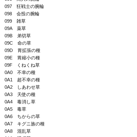
097 狂戦士の腕輪
098 会投の腕輪
099 雑草
09A 薬草
09B 弟切草
09C 命の草
09D 胃拡張の種
09E 胃縮小の種
09F くねくね草
0A0 不幸の種
0A1 超不幸の種
0A2 しあわせ草
0A3 天使の種
0A4 毒消し草
0A5 毒草
0A6 ちからの草
0A7 キグニ族の種
0A8 混乱草