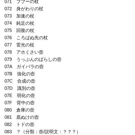
071 ブフーの杖
072 身がわりの杖
073 加速の杖
074 鈍足の杖
075 回復の杖
076 ころばぬ先の杖
077 雷光の杖
078 アホくさい壺
079 うっぷんのばらしの壺
07A ガイバラの壺
07B 強化の壺
07C 合成の壺
07D 識別の壺
07E 弱化の壺
07F 背中の壺
080 倉庫の壺
081 底ぬけの壺
082 トドの壺
083 ？（分類：壺/説明文：？？？）