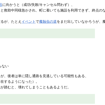
谷
に向かうと（成功/失敗/キャンセル問わず）、
」と救助中同様急かされ、町に着いても施設を利用できず、終点の
戻るが、たとえ
イベント
で
魔蝕虫の道
をまだ出していなかろうが、
らない
るが、後者は単に隠し通路を見逃している可能性もある、
存在するようになった）。
敵が踏むと、壊れてしまうこともあるようだ。