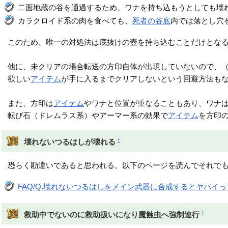
二面地蔵の谷を通過するため、ワナを持ち込もうとしても壊
カラクロイド系の肉を食べても、
死者の谷底
内では落とし穴
このため、唯一の対処法は底抜けの壺を持ち込むことだけとな
他に、未クリアの場合転送の方印自体が出現していないので、
欲しい
アイテム
が手に入るまでクリアしないという回避方法も
また、方印は
アイテム
やワナと位置が重なることもあり、ワナ
転び石（ドレムラス系）やアーマー系の効果で
アイテム
を方印
†
壊れないつるはしが壊れる
恐らく勘違いであると思われる。以下のページを読んでそれで
FAQ/Q.壊れないつるはしをメイン武器に合成するとヤバイ
†
救助中でないのに救助扱いになり魔蝕虫へ強制連行