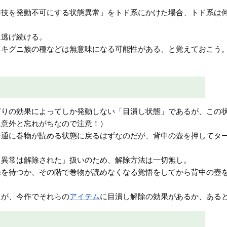
特技を発動不可にする状態異常」をトド系にかけた場合、トド系は
に逃げ続ける。
・キグニ族の種などは無意味になる可能性がある、と覚えておこう
ぎりの効果によってしか発動しない「目潰し状態」であるが、この
に意外と忘れがちなので注意！）
普通に巻物が読める状態に戻るはずなのだが、背中の壺を押してタ
「異常は解除された」扱いのため、解除方法は一切無し。
除を待つか、その階で巻物が読めなくなる覚悟をしてから背中の壺
たが、今作でそれらの
アイテム
に目潰し解除の効果があるか、ある