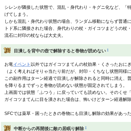
シレンが隣接した状態で、混乱・身代わり・キグニ化など、「
げてしまう。
しかも混乱・身代わり状態の場合、ランダム移動にならず普通
トド系に隣接された場合、身代わりの杖・ガイコツまどうの杖
流石に封印の杖ならば大丈夫。
†
目潰しを背中の壺で解除すると巻物が読めない
お竜
イベント
以外ではガイコツまてんの杖効果・くさったおに
（よく考えればそりゃ当たり前だが、封印・くちなし状態同様
この副作用はターン経過で目潰しが解除されると同時に消え、
を降りるまでずっと巻物が読めない状態が固定されてしまう。
上画面では状態「ふつう」に戻っていても読めない。そのくせ
ガイコツまてんに目を潰された場合は、怖いけどターン経過解
SFCでは薬草・困ったときの巻物にも目潰し解除の効果があっ
†
中断からの再開後に敵の居眠り解除