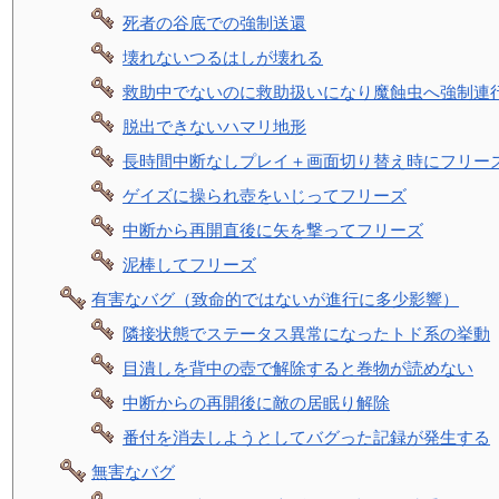
死者の谷底での強制送還
壊れないつるはしが壊れる
救助中でないのに救助扱いになり魔蝕虫へ強制連
脱出できないハマリ地形
長時間中断なしプレイ＋画面切り替え時にフリー
ゲイズに操られ壺をいじってフリーズ
中断から再開直後に矢を撃ってフリーズ
泥棒してフリーズ
有害なバグ（致命的ではないが進行に多少影響）
隣接状態でステータス異常になったトド系の挙動
目潰しを背中の壺で解除すると巻物が読めない
中断からの再開後に敵の居眠り解除
番付を消去しようとしてバグった記録が発生する
無害なバグ