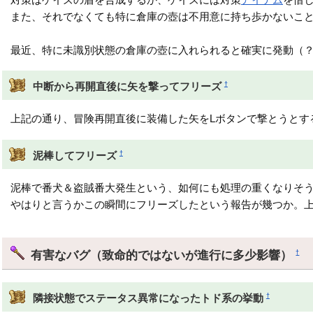
また、それでなくても特に倉庫の壺は不用意に持ち歩かないこ
最近、特に未識別状態の倉庫の壺に入れられると確実に発動（
†
中断から再開直後に矢を撃ってフリーズ
上記の通り、冒険再開直後に装備した矢をLボタンで撃とうとす
†
泥棒してフリーズ
泥棒で番犬＆盗賊番大発生という、如何にも処理の重くなりそ
やはりと言うかこの瞬間にフリーズしたという報告が幾つか。
有害なバグ（致命的ではないが進行に多少影響）
†
†
隣接状態でステータス異常になったトド系の挙動