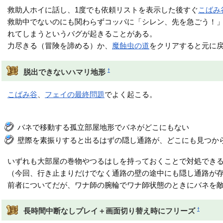
救助人ホイに話し、1度でも依頼リストを表示した後すぐ
こばみ
救助中でないのにも関わらずコッパに「シレン、先を急ごう！
れてしまうというバグが起きることがある。
力尽きる（冒険を諦める）か、
魔蝕虫の道
をクリアすると元に
†
脱出できないハマリ地形
こばみ谷
、
フェイの最終問題
でよく起こる。
バネで移動する孤立部屋地形でバネがどこにもない
壁際を素振りすると出るはずの隠し通路が、どこにも見つか
いずれも大部屋の巻物やつるはしを持っておくことで対処でき
（今回、行き止まりだけでなく通路の壁の途中にも隠し通路が
前者についてだが、ワナ師の腕輪でワナ師状態のときにバネを
†
長時間中断なしプレイ＋画面切り替え時にフリーズ