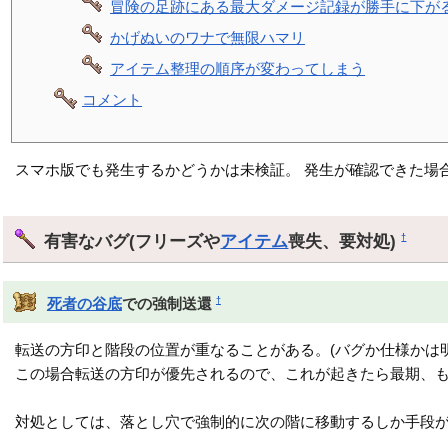
冒険の足跡にある最大ダメージ記録が勝手に下が
かげぬいのワナで無限ハマリ
アイテム整理の順序が変わってしまう
コメント
スマホ版でも発生するかどうかは未検証。 発生が確認できた場
有害なバグ(フリーズや
アイテム
喪失、要対処)
†
†
死者の谷底
での強制送還
転送の方印と階段の位置が重なることがある。(バグか仕様かは
この場合転送の方印が優先されるので、これが起きたら最期、
対処としては、落とし穴で強制的に次の階に移動するしか手段