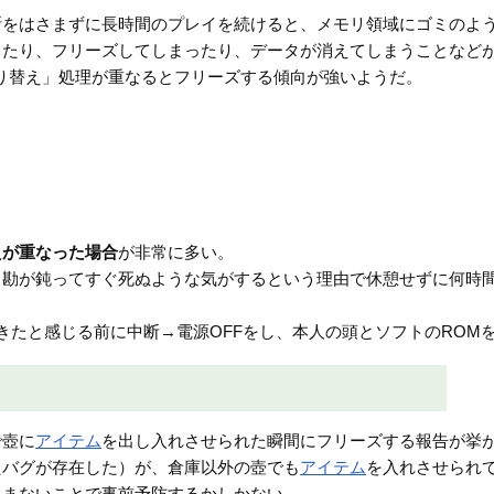
断をはさまずに長時間のプレイを続けると、メモリ領域にゴミのよ
ったり、フリーズしてしまったり、データが消えてしまうことなど
り替え」処理が重なるとフリーズする傾向が強いようだ。
えが重なった場合
が非常に多い。
と勘が鈍ってすぐ死ぬような気がするという理由で休憩せずに何時
きたと感じる前に中断→電源OFFをし、本人の頭とソフトのROM
で壺に
アイテム
を出し入れさせられた瞬間にフリーズする報告が挙
たバグが存在した）が、倉庫以外の壺でも
アイテム
を入れさせられ
しまないことで事前予防するかしかない。