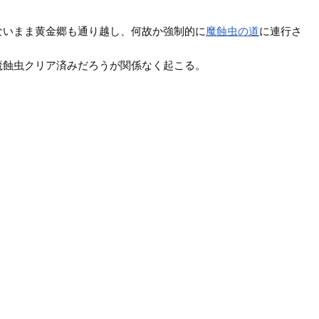
ないまま黄金郷も通り越し、何故か強制的に
魔蝕虫の道
に連行さ
魔蝕虫クリア済みだろうが関係なく起こる。