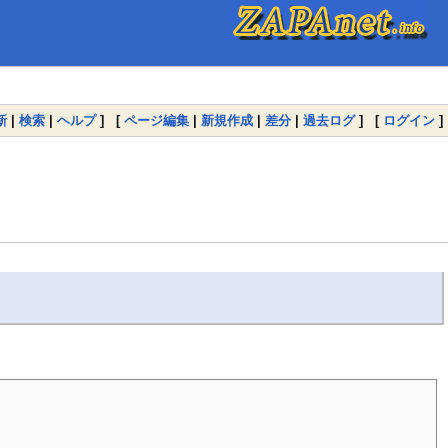
新
|
検索
|
ヘルプ
] [
ページ編集
|
新規作成
|
差分
|
過去ログ
] [
ログイン
]