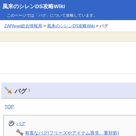
風来のシレンDS攻略Wiki
このページでは「バグ」について攻略しています。
ZAPAnet総合情報局
>
風来のシレンDS攻略Wiki
> バグ
バグ
†
TOP
バグ
有害なバグ(フリーズやアイテム喪失、要対処)