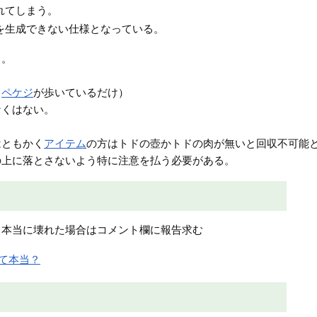
れてしまう。
を生成できない仕様となっている。
る。
（
ペケジ
が歩いているだけ）
なくはない。
はともかく
アイテム
の方はトドの壺かトドの肉が無いと回収不可能
の上に落とさないよう特に注意を払う必要がある。
も本当に壊れた場合はコメント欄に報告求む
って本当？