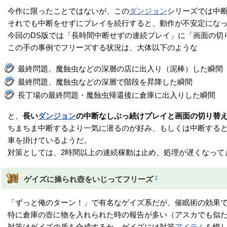
今作に限ったことではないが、この
ダンジョン
シリーズでは中
それでも中断をせずにプレイを続行すると、動作が不安定にな
今回のDS版では「長時間中断せずの連続プレイ」に「画面の切
この手の事例でフリーズする状況は、大体以下のような
最終問題、魔蝕虫などの深層の店に出入り（泥棒）した瞬間
最終問題、魔蝕虫などの深層で階段を昇降した瞬間
長丁場の最終問題・魔蝕虫帰還後に倉庫に出入りした瞬間
と、
長い
ダンジョン
の中断なしぶっ続けプレイと画面の切り替
ちまちま中断するより一気に潜るのが好み、もしくは中断する
車を掛けているようだ。
対策としては、2時間以上の連続稼動は止め、処理が遅くなって
†
ゲイズに操られ壺をいじってフリーズ
「ずっと俺のターン！」で有名なゲイズ系だが、催眠術の効果
特に倉庫の壺に物を入れられた時の報告が多い（アスカでも似
対策はゲイズの盾を合成するか、ゲイズには対策
アイテム
を惜