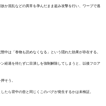
何故か混乱などの異常を孕んだまま盗み攻撃を行い、ワープで逃
。
状態中は「巻物も読めなくなる」という隠れた効果が存在する。
ーン経過を待たずに目潰しを強制解除してしまうと、以後フロア
を押そう。
としたら背中の壺と同じくこのバグが発生するかは未検証。