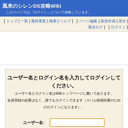
風来のシレンDS攻略Wiki
このページでは「ログイン」について攻略しています。
[
トップ
|
一覧
|
最終更新
|
検索
|
ヘルプ
] [
ページ編集
|
新規作成
|
差分
|
過去ログ
] [
ログイン
]
ユーザー名とログイン名を入力してログインして
ください。
ユーザー名とログイン名はWikiトップページに書いてあります。
会員登録の必要はなく、誰でもログインできます（スパム投稿回避のため
のログインになります）。
ユーザー名: