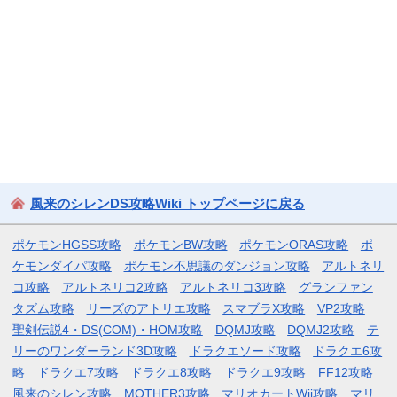
風来のシレンDS攻略Wiki トップページに戻る
ポケモンHGSS攻略
ポケモンBW攻略
ポケモンORAS攻略
ポ
ケモンダイパ攻略
ポケモン不思議のダンジョン攻略
アルトネリ
コ攻略
アルトネリコ2攻略
アルトネリコ3攻略
グランファン
タズム攻略
リーズのアトリエ攻略
スマブラX攻略
VP2攻略
聖剣伝説4・DS(COM)・HOM攻略
DQMJ攻略
DQMJ2攻略
テ
リーのワンダーランド3D攻略
ドラクエソード攻略
ドラクエ6攻
略
ドラクエ7攻略
ドラクエ8攻略
ドラクエ9攻略
FF12攻略
風来のシレン攻略
MOTHER3攻略
マリオカートWii攻略
マリ