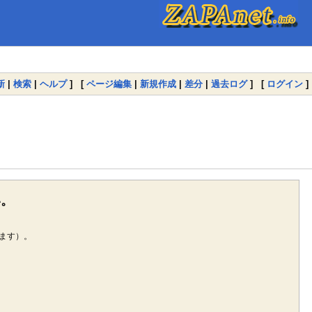
新
|
検索
|
ヘルプ
] [
ページ編集
|
新規作成
|
差分
|
過去ログ
] [
ログイン
]
い。
ます）。