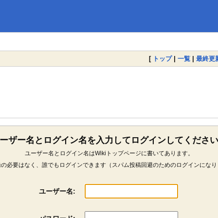
[
トップ
|
一覧
|
最終更
ーザー名とログイン名を入力してログインしてくださ
ユーザー名とログイン名はWikiトップページに書いてあります。
録の必要はなく、誰でもログインできます（スパム投稿回避のためのログインになり
ユーザー名: