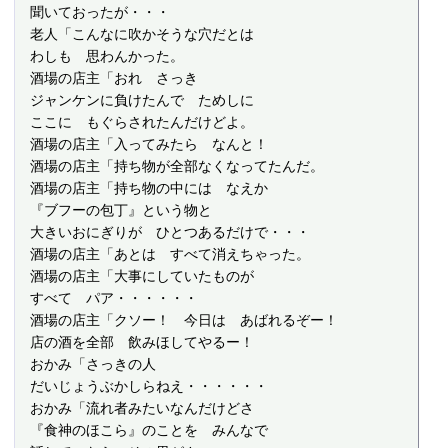
 聞いておったが・・・

 老人「こんなに吹かそうな穴だとは

 わしも　思わんかった。

 酒場の店主「おれ　さっき

 ジャンケンに負けたんで　ためしに

 ここに　もぐらされたんだけどよ。

 酒場の店主「入ってみたら　なんと！

 酒場の店主「持ち物が全部なくなってたんだ。

 酒場の店主「持ち物の中には　なえか

 『ブフーの包丁』という物と

 大きいおにぎりが　ひとつあるだけで・・・

 酒場の店主「あとは　すべて消えちゃった。

 酒場の店主「大事にしていたものが

 すべて　パア・・・・・・

 酒場の店主「クソー！　今日は　あばれるぞー！

 店の酒を全部　飲みほしてやるー！

 おかみ「さっきの人

 だいじょうぶかしらねえ・・・・・・

 おかみ「流れ者みたいなんだけどさ

 『食神のほこら』のことを　みんなで
