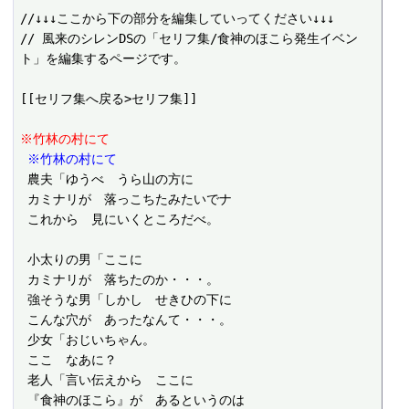
//↓↓↓ここから下の部分を編集していってください↓↓↓

// 風来のシレンDSの「セリフ集/食神のほこら発生イベン
ト」を編集するページです。

[[セリフ集へ戻る>セリフ集]]

※竹林の村にて
 ※竹林の村にて
 農夫「ゆうべ　うら山の方に

 カミナリが　落っこちたみたいでナ

 これから　見にいくところだべ。

 小太りの男「ここに

 カミナリが　落ちたのか・・・。

 強そうな男「しかし　せきひの下に

 こんな穴が　あったなんて・・・。

 少女「おじいちゃん。

 ここ　なあに？

 老人「言い伝えから　ここに

 『食神のほこら』が　あるというのは
