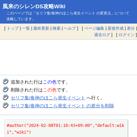
風来のシレンDS攻略Wiki
このページでは「セリフ集/食神のほこら発生イベント の変更点」について
攻略しています。
[
トップ
|
一覧
|
最終更新
|
検索
|
ヘルプ
] [
ページ編集
|
新規作成
|
差分
|
過去ログ
] [
ログイン
]
追加された行は
この色
です。
削除された行は
この色
です。
セリフ集/食神のほこら発生イベント
へ行く。
セリフ集/食神のほこら発生イベント の差分を削除
#author("2024-02-08T01:10:43+09:00","default:wik
i","wiki")