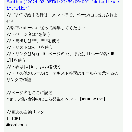
#author("2024-02-08T01:22:59+09:00","default:wik
i","wiki")
// "//"で始まる行はコメント行で、ページには出力されま
せん

//以下のルールに従って編集してください

//・ページ名は*を使う

//・見出しは**、***を使う

//・リストは-、+を使う

//・リンクは&pgid(,ページ名);、または[[ページ名:UR
L]]を使う

//・表は|a|b|、,a,bを使う

//・その他のルールは、テキスト整形のルールを表示するの
リンクで確認

//ページ名をここに記述

*セリフ集/食神のほこら発生イベント [#t063e189]

//目次の自動リンク

[[TOP]]

#contents
