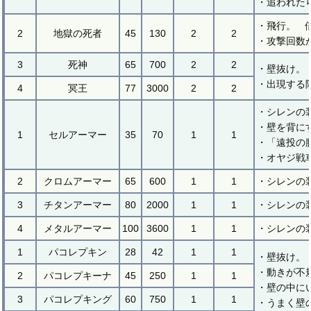
・追われた
・飛行。 
2
地獄の死者
45
130
2
2
・攻撃回数
3
死神
65
700
2
2
・壁抜け。
・出現する
4
冥王
77
3000
2
2
・シレンの
・壁を背にす
1
セルアーマー
35
70
1
1
・「遠投の
・オヤジ戦
2
クロムアーマー
65
600
1
1
・シレンの
3
チタンアーマー
80
2000
1
1
・シレンの
4
メタルアーマー
100
3600
1
1
・シレンの
1
パコレプキン
28
42
1
1
・壁抜け。
・動きが不
2
パコレプキーナ
45
250
1
1
・壁の中に
3
パコレプキング
60
750
1
1
・うまく壁