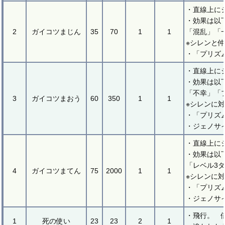
・直線上に
・効果は以
2
ガイコツまじん
35
70
1
1
「混乱」「
※シレンと
・「プリズ
・直線上に
・効果は以
「不幸」「
3
ガイコツまおう
60
350
1
1
※シレンに
・「プリズ
・ジェノサ
・直線上に
・効果は以
「レベル3
4
ガイコツまてん
75
2000
1
1
※シレンに
・「プリズ
・ジェノサ
・飛行。 
1
死の使い
23
23
2
1