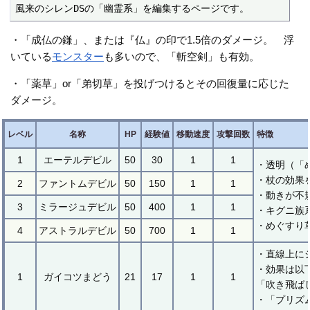
風来のシレンDSの「幽霊系」を編集するページです。
・「成仏の鎌」、または『仏』の印で1.5倍のダメージ。 浮
いている
モンスター
も多いので、「斬空剣」も有効。
・「薬草」or「弟切草」を投げつけるとその回復量に応じた
ダメージ。
レベル
名称
HP
経験値
移動速度
攻撃回数
特徴
1
エーテルデビル
50
30
1
1
・透明（「
・杖の効果
2
ファントムデビル
50
150
1
1
・動きが不
3
ミラージュデビル
50
400
1
1
・キグニ族
・めぐすり
4
アストラルデビル
50
700
1
1
・直線上に
・効果は以
1
ガイコツまどう
21
17
1
1
「吹き飛ば
・「プリズ