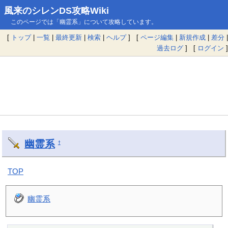
風来のシレンDS攻略Wiki
このページでは「幽霊系」について攻略しています。
[
トップ
|
一覧
|
最終更新
|
検索
|
ヘルプ
] [
ページ編集
|
新規作成
|
差分
|
過去ログ
] [
ログイン
]
幽霊系
†
TOP
幽霊系