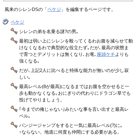
風来のシレンDSの「
ペケジ
」を編集するページです。
ペケジ
シレンの弟を名乗る謎?の男｡
最初は弱い上にシレンを殴ってくるわお腹を減らせて動
けなくなるわで典型的な役立たず｡だが､最高の状態ま
で育つとデメリットは無くなり､お竜､
座頭ケチ
よりも
強くなる｡
だが､上記2人に比べると特殊な能力が無いのが少し寂
しい｡
最高レベル(8が最高)になるまではお腹を空かせると一
歩も動かなくなる｡おにぎりの代わりにドラゴン草でも
投げてやりましょう。
｢今までの俺じゃない｣みたいな事を言い出すと最高レ
ベル｡
バンジージャンプをすると一気に最高レベル(?)に｡
↑ならない。地道に何度も仲間にする必要がある。