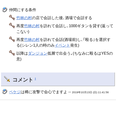
仲間にする条件
竹林の村
の店で会話した後､酒場で会話する
再度
竹林の村
を訪れて会話し､1000ギタンを貸す(返って
こない)
再度
竹林の村
を訪れて会話(酒場前)し､｢殴る｣を選択す
る(シレン1人の時のみ
イベント
発生)
以降は
ダンジョン
低層で出会う｡(ちなみに殴るはYESの
意)
コメント
†
ペケジ
は稀に攻撃で会心でますよ --
2019年10月13日 (日) 11:41:56