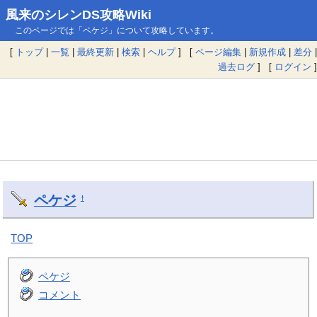
風来のシレンDS攻略Wiki
このページでは「ペケジ」について攻略しています。
[
トップ
|
一覧
|
最終更新
|
検索
|
ヘルプ
] [
ページ編集
|
新規作成
|
差分
|
過去ログ
] [
ログイン
]
ペケジ
†
TOP
ペケジ
コメント