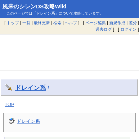
風来のシレンDS攻略Wiki
このページでは「ドレイン系」について攻略しています。
[
トップ
|
一覧
|
最終更新
|
検索
|
ヘルプ
] [
ページ編集
|
新規作成
|
差分
|
過去ログ
] [
ログイン
]
ドレイン系
†
TOP
ドレイン系