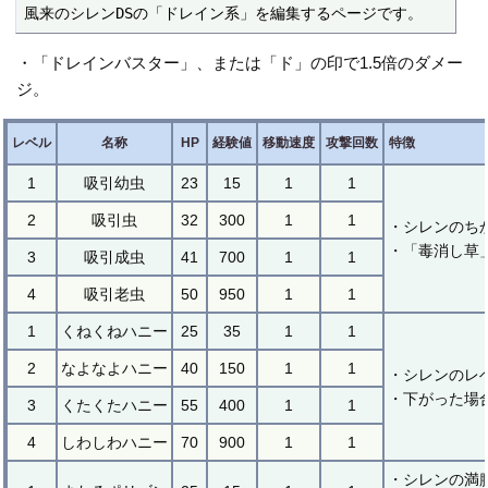
風来のシレンDSの「ドレイン系」を編集するページです。
・「ドレインバスター」、または「ド」の印で1.5倍のダメー
ジ。
レベル
名称
HP
経験値
移動速度
攻撃回数
特徴
1
吸引幼虫
23
15
1
1
2
吸引虫
32
300
1
1
・シレンのち
・「毒消し草
3
吸引成虫
41
700
1
1
4
吸引老虫
50
950
1
1
1
くねくねハニー
25
35
1
1
2
なよなよハニー
40
150
1
1
・シレンのレ
・下がった場
3
くたくたハニー
55
400
1
1
4
しわしわハニー
70
900
1
1
・シレンの満腹