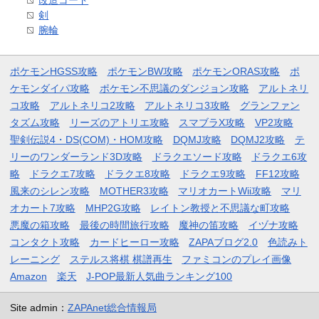
剣
腕輪
ポケモンHGSS攻略
ポケモンBW攻略
ポケモンORAS攻略
ポ
ケモンダイパ攻略
ポケモン不思議のダンジョン攻略
アルトネリ
コ攻略
アルトネリコ2攻略
アルトネリコ3攻略
グランファン
タズム攻略
リーズのアトリエ攻略
スマブラX攻略
VP2攻略
聖剣伝説4・DS(COM)・HOM攻略
DQMJ攻略
DQMJ2攻略
テ
リーのワンダーランド3D攻略
ドラクエソード攻略
ドラクエ6攻
略
ドラクエ7攻略
ドラクエ8攻略
ドラクエ9攻略
FF12攻略
風来のシレン攻略
MOTHER3攻略
マリオカートWii攻略
マリ
オカート7攻略
MHP2G攻略
レイトン教授と不思議な町攻略
悪魔の箱攻略
最後の時間旅行攻略
魔神の笛攻略
イヅナ攻略
コンタクト攻略
カードヒーロー攻略
ZAPAブログ2.0
色読みト
レーニング
ステルス将棋 棋譜再生
ファミコンのプレイ画像
Amazon
楽天
J-POP最新人気曲ランキング100
Site admin：
ZAPAnet総合情報局