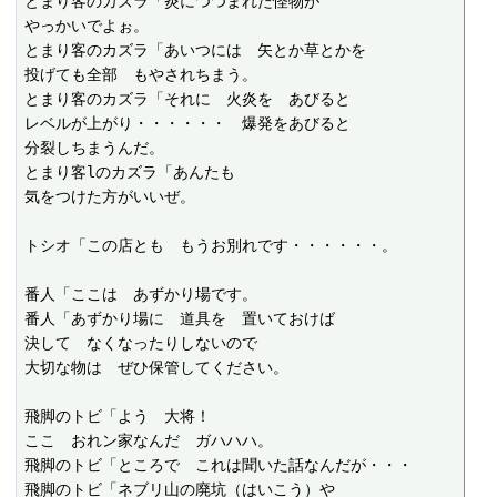
とまり客のカズラ「炎につつまれた怪物が

やっかいでよぉ。

とまり客のカズラ「あいつには　矢とか草とかを

投げても全部　もやされちまう。

とまり客のカズラ「それに　火炎を　あびると

レベルが上がり・・・・・・　爆発をあびると

分裂しちまうんだ。

とまり客lのカズラ「あんたも

気をつけた方がいいぜ。

トシオ「この店とも　もうお別れです・・・・・・。

番人「ここは　あずかり場です。

番人「あずかり場に　道具を　置いておけば

決して　なくなったりしないので

大切な物は　ぜひ保管してください。

飛脚のトビ「よう　大将！

ここ　おれン家なんだ　ガハハハ。

飛脚のトビ「ところで　これは聞いた話なんだが・・・

飛脚のトビ「ネブリ山の廃坑（はいこう）や
