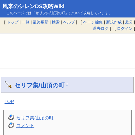
風来のシレンDS攻略Wiki
このページでは「セリフ集/山頂の町」について攻略しています。
[
トップ
|
一覧
|
最終更新
|
検索
|
ヘルプ
] [
ページ編集
|
新規作成
|
差分
|
過去ログ
] [
ログイン
]
セリフ集/山頂の町
†
TOP
セリフ集/山頂の町
コメント