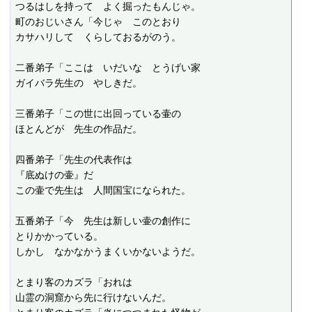
つるはしを持って　よく掘ったもんじゃ。

町のおじいさん「今じゃ　このとおり

カサハリして　くらしておるがのう。

二番弟子「ここは　いだいな　とうげい家

ガイバラ先生の　やしきだ。

三番弟子「この世に出回っている壷の

ほとんどが　先生の作品だ。

四番弟子「先生の代表作は

『底ぬけの壷』だ

この壷で先生は　人間国宝になられた。

五番弟子「今　先生は新しい壷の創作に

とりかかっている。

しかし　なかなかうまくいかないようだ。

とまり客のカズラ「おれは

山霊の洞窟から先に行けないんだ。
