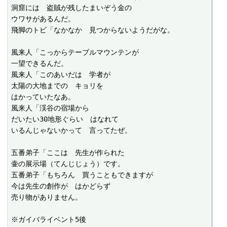
洞窟には　盗賊が残したまいぞう金の

ウワサがあるんだ。

飛脚のトビ「なかなか　見つからないようだがな。

風来人「こっからテーブルマウンテンが

一望できるんだ。

風来人「このあいだは　学者が

太陽の大地までの　キョリを

はかっていたなあ。

風来人「渓谷の宿場から

だいたい30地形ぐらい　はなれて

いるんじゃないかって　言ってたぜ。

五番弟子「ここは　先生が作られた

壷の展示場（てんじじょう）です。

五番弟子「もちろん　買うこともできますが

今は先生の創作が　はかどらず

売り物がありません。

※ガイバライベント5後
