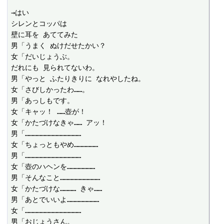
→はい

シレンとコッパは

壁に耳を あててみた

男「うまく ぬけだせたかい？

女「だいじょうぶ。

だれにも 見られてないわ。

男「やっと ふたりきりに なれやしたね。

女「さびしかったわ……。

男「あっしもです。

女「キャッ！ ……壺が！

女「かたづけなきゃ…… アッ！

男「……………………………………

女「ちょっともやめ………………

男「……………………………………

女「壺のハヘンを…………………

男「そんなこと…………………………

女「かたづけな………… きゃ……

男「あとでいいよ……………………

女「……………………………………

男「おじょうさん。
