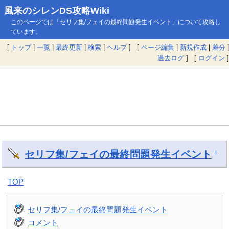
風来のシレンDS攻略Wiki
このページでは「セリフ集/フェイの最終問題発生イベント」について攻略し
ています。
[
トップ
|
一覧
|
最終更新
|
検索
|
ヘルプ
] [
ページ編集
|
新規作成
|
差分
|
過去ログ
] [
ログイン
]
セリフ集/フェイの最終問題発生イベント
†
TOP
セリフ集/フェイの最終問題発生イベント
コメント