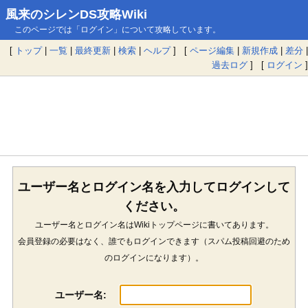
風来のシレンDS攻略Wiki
このページでは「ログイン」について攻略しています。
[
トップ
|
一覧
|
最終更新
|
検索
|
ヘルプ
] [
ページ編集
|
新規作成
|
差分
|
過去ログ
] [
ログイン
]
ユーザー名とログイン名を入力してログインして
ください。
ユーザー名とログイン名はWikiトップページに書いてあります。
会員登録の必要はなく、誰でもログインできます（スパム投稿回避のため
のログインになります）。
ユーザー名: