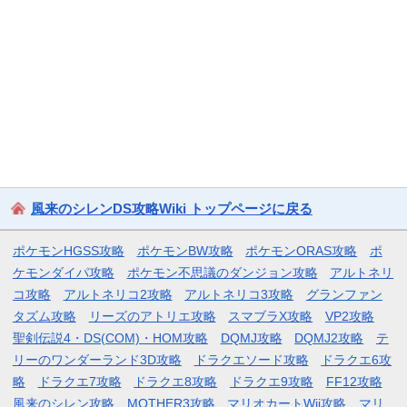
風来のシレンDS攻略Wiki トップページに戻る
ポケモンHGSS攻略
ポケモンBW攻略
ポケモンORAS攻略
ポ
ケモンダイパ攻略
ポケモン不思議のダンジョン攻略
アルトネリ
コ攻略
アルトネリコ2攻略
アルトネリコ3攻略
グランファン
タズム攻略
リーズのアトリエ攻略
スマブラX攻略
VP2攻略
聖剣伝説4・DS(COM)・HOM攻略
DQMJ攻略
DQMJ2攻略
テ
リーのワンダーランド3D攻略
ドラクエソード攻略
ドラクエ6攻
略
ドラクエ7攻略
ドラクエ8攻略
ドラクエ9攻略
FF12攻略
風来のシレン攻略
MOTHER3攻略
マリオカートWii攻略
マリ