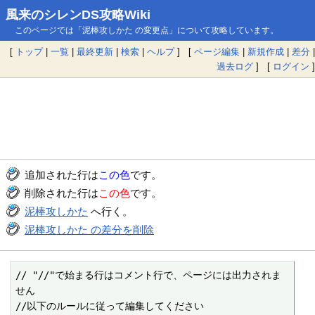
風来のシレンDS攻略Wiki
このページでは「泥棒攻しかた の変更点」について攻略しています。
[
トップ
|
一覧
|
最終更新
|
検索
|
ヘルプ
] [
ページ編集
|
新規作成
|
差分
|
過去ログ
] [
ログイン
]
追加された行は
この色
です。
削除された行は
この色
です。
泥棒攻しかた
へ行く。
泥棒攻しかた の差分を削除
// "//"で始まる行はコメント行で、ページには出力されま
せん

//以下のルールに従って編集してください
