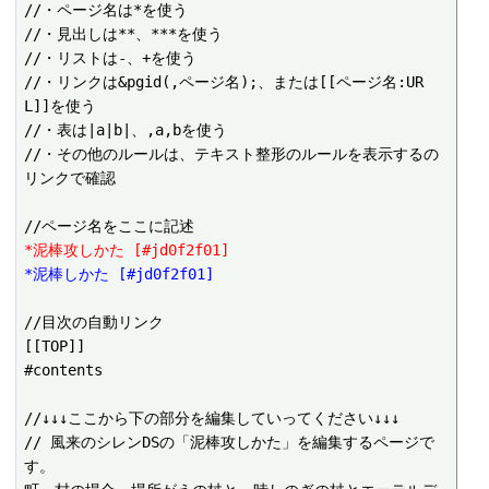
//・ページ名は*を使う

//・見出しは**、***を使う

//・リストは-、+を使う

//・リンクは&pgid(,ページ名);、または[[ページ名:UR
L]]を使う

//・表は|a|b|、,a,bを使う

//・その他のルールは、テキスト整形のルールを表示するの
リンクで確認

*泥棒攻しかた [#jd0f2f01]
*泥棒しかた [#jd0f2f01]
//目次の自動リンク

[[TOP]]

#contents

//↓↓↓ここから下の部分を編集していってください↓↓↓

// 風来のシレンDSの「泥棒攻しかた」を編集するページで
す。
