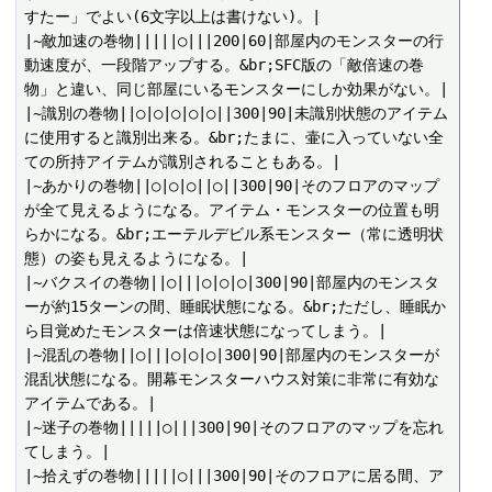
すたー」でよい(6文字以上は書けない)。|

|~敵加速の巻物|||||○|||200|60|部屋内のモンスターの行
動速度が、一段階アップする。&br;SFC版の「敵倍速の巻
物」と違い、同じ部屋にいるモンスターにしか効果がない。|

|~識別の巻物||○|○|○|○|○||300|90|未識別状態のアイテム
に使用すると識別出来る。&br;たまに、壷に入っていない全
ての所持アイテムが識別されることもある。|

|~あかりの巻物||○|○|○||○||300|90|そのフロアのマップ
が全て見えるようになる。アイテム・モンスターの位置も明
らかになる。&br;エーテルデビル系モンスター（常に透明状
態）の姿も見えるようになる。|

|~バクスイの巻物||○|||○|○|○|300|90|部屋内のモンスタ
ーが約15ターンの間、睡眠状態になる。&br;ただし、睡眠か
ら目覚めたモンスターは倍速状態になってしまう。|

|~混乱の巻物||○|||○|○|○|300|90|部屋内のモンスターが
混乱状態になる。開幕モンスターハウス対策に非常に有効な
アイテムである。|

|~迷子の巻物|||||○|||300|90|そのフロアのマップを忘れ
てしまう。|

|~拾えずの巻物|||||○|||300|90|そのフロアに居る間、ア