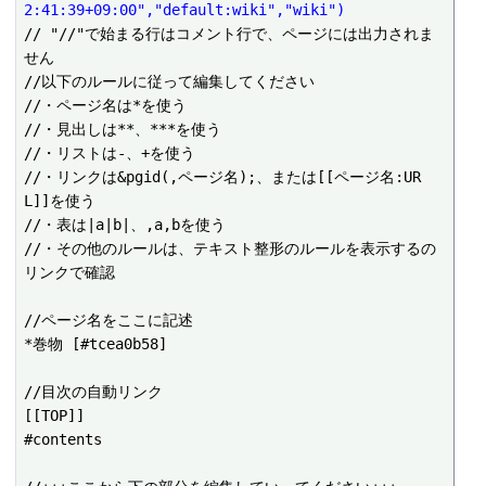
2:41:39+09:00","default:wiki","wiki")
// "//"で始まる行はコメント行で、ページには出力されま
せん

//以下のルールに従って編集してください

//・ページ名は*を使う

//・見出しは**、***を使う

//・リストは-、+を使う

//・リンクは&pgid(,ページ名);、または[[ページ名:UR
L]]を使う

//・表は|a|b|、,a,bを使う

//・その他のルールは、テキスト整形のルールを表示するの
リンクで確認

//ページ名をここに記述

*巻物 [#tcea0b58]

//目次の自動リンク

[[TOP]]

#contents
