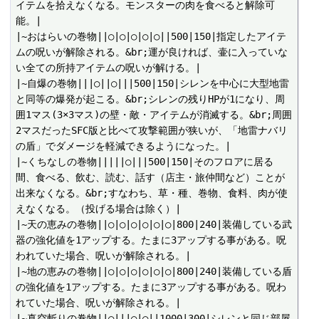
イテムを拾えなくなる。モンスターの肉を食べると解除可
能。|

|~おはらいの巻物||○|○|○|○|○||500|150|指定したアイテ
ムの呪いが解除される。&br;運が良ければ、壷に入っていな
い全ての所持アイテムの呪いが解ける。|

|~自爆の巻物|||○||○|||500|150|シレンを中心に大型地雷
と同等の爆発が起こる。&br;シレンの残りHPが1になり、周
囲1マス(3×3マス)の壁・敵・アイテムが消滅する。&br;周囲
2マスだったSFC版と比べて攻撃範囲が狭いが、「地雷ナバリ
の盾」でダメージを軽減できるようになった。|

|~くちなしの巻物|||||○|||500|150|そのフロアに居る
間、食べる、飲む、読む、話す（店主・旅仲間など）ことが
出来なくなる。&br;すなわち、草・種、巻物、食料、肉が使
えなくなる。（投げる場合は除く）|

|~天の恵みの巻物||○|○|○|○|○|○|800|240|装備している武
器の強化値を1アップする。たまに3アップする事がある。呪
われていた場合、呪いが解除される。|

|~地の恵みの巻物||○|○|○|○|○|○|800|240|装備している盾
の強化値を1アップする。たまに3アップする事がある。呪わ
れていた場合、呪いが解除される。|

|~真空斬りの巻物||○|||○|○||1000|300|シレンと同じ部屋