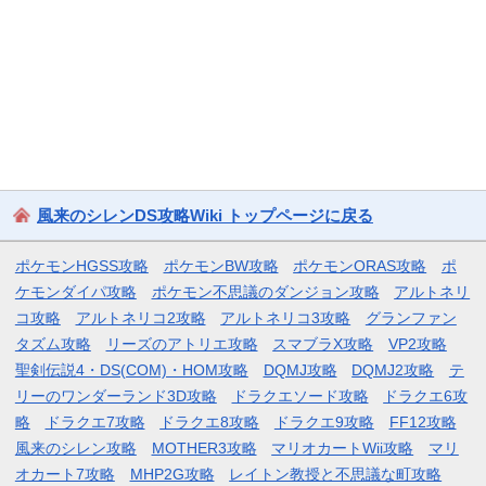
風来のシレンDS攻略Wiki トップページに戻る
ポケモンHGSS攻略
ポケモンBW攻略
ポケモンORAS攻略
ポ
ケモンダイパ攻略
ポケモン不思議のダンジョン攻略
アルトネリ
コ攻略
アルトネリコ2攻略
アルトネリコ3攻略
グランファン
タズム攻略
リーズのアトリエ攻略
スマブラX攻略
VP2攻略
聖剣伝説4・DS(COM)・HOM攻略
DQMJ攻略
DQMJ2攻略
テ
リーのワンダーランド3D攻略
ドラクエソード攻略
ドラクエ6攻
略
ドラクエ7攻略
ドラクエ8攻略
ドラクエ9攻略
FF12攻略
風来のシレン攻略
MOTHER3攻略
マリオカートWii攻略
マリ
オカート7攻略
MHP2G攻略
レイトン教授と不思議な町攻略