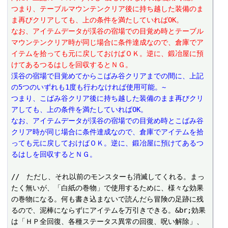
つまり、テーブルマウンテンクリア後に持ち越した装備のま
ま再びクリアしても、上の条件を満たしていればOK。
なお、アイテムデータが渓谷の宿場での目覚め時とテーブル
マウンテンクリア時が同じ場合に条件達成なので、倉庫でア
イテムを拾っても元に戻しておけばＯＫ。逆に、鍛冶屋に預
けてあるつるはしを回収するとＮＧ。
渓谷の宿場で目覚めてからこばみ谷クリアまでの間に、上記
の5つのいずれも1度も行わなければ使用可能。~
つまり、こばみ谷クリア後に持ち越した装備のまま再びクリ
アしても、上の条件を満たしていればOK。
なお、アイテムデータが渓谷の宿場での目覚め時とこばみ谷
クリア時が同じ場合に条件達成なので、倉庫でアイテムを拾
っても元に戻しておけばＯＫ。逆に、鍛冶屋に預けてあるつ
るはしを回収するとＮＧ。
//　ただし、それ以前のモンスターも消滅してくれる。まっ
たく無いが、「白紙の巻物」で使用するために、様々な効果
の巻物になる。何も書き込まないで読んだら冒険の足跡に残
るので、泥棒にならずにアイテムを万引きできる。&br;効果
は「ＨＰ全回復、各種ステータス異常の回復、呪い解除」、