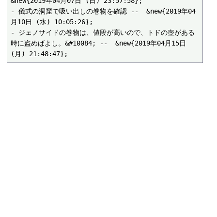
&new{2019年04月07日 (日) 23:57:58};

- 儀式の洞窟で吸い出しの巻物を確認 --  &new{2019年04
月10日 (水) 10:05:26};

- ジェノサイドの巻物は、値段が高いので、トドの壺がある
時に盗めばよし。&#10084; --  &new{2019年04月15日 