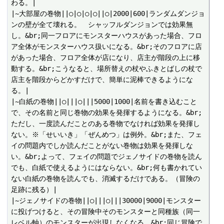
わる。|

|~大部屋の巻物||○|○|○|○||○|2000|600|ランダムダンジョ
ンの壁が全て壊れる。　シャッフルダンジョンでは効果無
し。&br;同一フロアにモンスターハウスがあった場合、フロ
ア全体がモンスターハウス扱いになる。&br;そのフロアに店
があった場合、フロア全体が店になり、店主が階段の上に移
動する。&br;こうなると、場所替えの杖やふきとばしの杖で
店主を階段からどかすだけで、簡単に泥棒できるようにな
る。|

|~白紙の巻物||○|||○|||5000|1000|名前を書き込むこと
で、その名前と同じ巻物の効果を発揮するようになる。&br;
ただし、一度読んだことのある巻物でなければ効果を発揮し
ない。※「せいいき」「ぜんめつ」は例外。&br;また、フェ
イの問題内でしか読んだことがない巻物は効果を発揮しな
い。&br;よって、フェイの問題でジェノサイドの巻物を読ん
でも、白紙で使えるようにはならない。&br;何も書かれてい
ない白紙の巻物を読んでも、消滅するだけである。（冒険の
足跡に残る）|

|~ジェノサイドの巻物||○|||○|||30000|9000|モンスター
に投げつけると、その冒険中そのモンスターと同種族（同一
レベル軸）のモンスターが出現しなくなる。&br;同じ冒険で