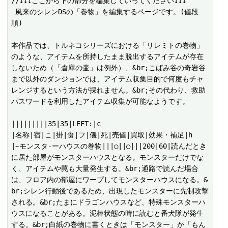
//↓↓↓ここから下の部分を編集していってください↓↓↓

 風来のシレンDSの「巻物」を編集するページです。(値段
順)

本作品では、トルネコシリーズにおける「リレミトの巻物」
のような、アイテムを所持したまま脱出するアイテムが存在
しないため（「倉庫の壷」は例外）、&br;こばみ谷の奇岩谷
まで以外のダンジョンでは、アイテム収集目的で何度もチャ
レンジするという方法が採れません。&br;その代わり、救助
パスワードを利用したアイテム収集が可能なようです。

|||||||||35|35|LEFT:|c

|名称|宿|こ|掛|食|フ|儀|死|売値|買取|効果・補足|h

|~モンスタ-ーハウスの巻物|||○||○|||200|60|読んだとき
に居た部屋がモンスターハウスとなる。モンスターだけでな
く、アイテムや罠も大量発生する。&br;通路で読んだ場合
は、フロア内の部屋にワープしてモンスターハウスになる。&
br;シレン行動後であるため、出現したモンスターに先制攻撃
される。&br;たまにドラゴンハウスなど、特殊モンスターハ
ウスになることがある。泥棒状態の時に読むと番犬隊が発生
する。&br;白紙の巻物に書くときは「モンスター」か「もん