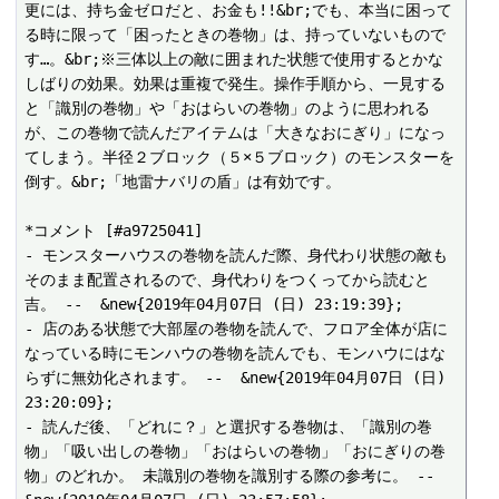
更には、持ち金ゼロだと、お金も!!&br;でも、本当に困って
る時に限って「困ったときの巻物」は、持っていないもので
す…。&br;※三体以上の敵に囲まれた状態で使用するとかな
しばりの効果。効果は重複で発生。操作手順から、一見する
と「識別の巻物」や「おはらいの巻物」のように思われる
が、この巻物で読んだアイテムは「大きなおにぎり」になっ
てしまう。半径２ブロック（５×５ブロック）のモンスターを
倒す。&br;「地雷ナバリの盾」は有効です。

*コメント [#a9725041]

- モンスターハウスの巻物を読んだ際、身代わり状態の敵も
そのまま配置されるので、身代わりをつくってから読むと
吉。 --  &new{2019年04月07日 (日) 23:19:39};

- 店のある状態で大部屋の巻物を読んで、フロア全体が店に
なっている時にモンハウの巻物を読んでも、モンハウにはな
らずに無効化されます。 --  &new{2019年04月07日 (日) 
23:20:09};

- 読んだ後、「どれに？」と選択する巻物は、「識別の巻
物」「吸い出しの巻物」「おはらいの巻物」「おにぎりの巻
物」のどれか。 未識別の巻物を識別する際の参考に。 --  