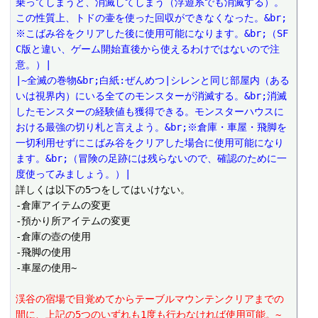
乗ってしまうと、消滅してしまう（浮遊系でも消滅する）。
この性質上、トドの壷を使った回収ができなくなった。&br;
※こばみ谷をクリアした後に使用可能になります。&br;（SF
C版と違い、ゲーム開始直後から使えるわけではないので注
意。）|
|~全滅の巻物&br;白紙:ぜんめつ|シレンと同じ部屋内（ある
いは視界内）にいる全てのモンスターが消滅する。&br;消滅
したモンスターの経験値も獲得できる。モンスターハウスに
おける最強の切り札と言えよう。&br;※倉庫・車屋・飛脚を
一切利用せずにこばみ谷をクリアした場合に使用可能になり
ます。&br;（冒険の足跡には残らないので、確認のために一
度使ってみましょう。）|
詳しくは以下の5つをしてはいけない。

-倉庫アイテムの変更

-預かり所アイテムの変更

-倉庫の壺の使用

-飛脚の使用

-車屋の使用~

渓谷の宿場で目覚めてからテーブルマウンテンクリアまでの
間に、上記の5つのいずれも1度も行わなければ使用可能。~