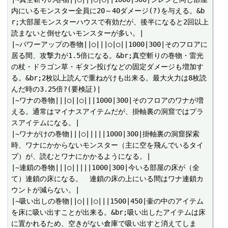
内にいるモンスター全員に20～40ダメージ(?)を与える。&b
r;大部屋モンスターハウスで有効だが、後半になると2回以上
読まないと倒せないモンスターが多い。|

|~パワーアップの巻物||○|||○|○||1000|300|そのフロアに
居る間、攻撃力が1.5倍になる。&br;真空斬りの巻物・雷光
の杖・ドラゴン草・ギタン投げなどの固定ダメージも増加す
る。&br;2枚以上読んで重ねがけも出来る。最大火力は8枚読
んだ時の3.25倍?(要検証)|

|~ワナの巻物|||○||○|||1000|300|そのフロアのワナが増
える。通常はマイナスアイテムだが、掛軸裏の洞窟ではプラ
スアイテムになる。|

|~ワナがけの巻物|||○|||||1000|300|掛軸裏の洞窟探索
時、ワナにかからないモンスター（主に空を飛んでいるタイ
プ）が、読むとワナにかかるようになる。|

|~連鎖の巻物|||○|||||1000|300|今いる部屋の床が（全
て）連鎖の床になる。　連鎖の床の上にいる間はワナ連鎖カ
ウントが減らない。|

|~吸い出しの巻物||○|||○|||1500|450|壷の中のアイテム
を床に吸い出すことが出来る。&br;吸い出したアイテムは床
に置かれるため、空きがない倉庫で吸い出すと消えてしま