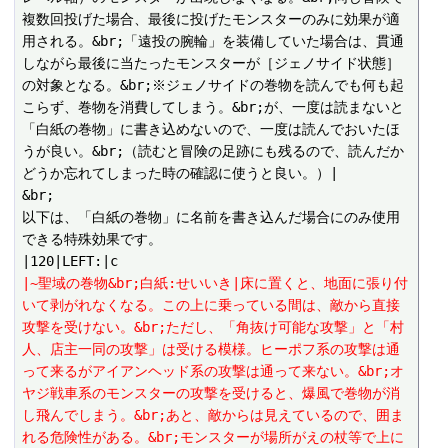
複数回投げた場合、最後に投げたモンスターのみに効果が適
用される。&br;「遠投の腕輪」を装備していた場合は、貫通
しながら最後に当たったモンスターが［ジェノサイド状態］
の対象となる。&br;※ジェノサイドの巻物を読んでも何も起
こらず、巻物を消費してしまう。&br;が、一度は読まないと
「白紙の巻物」に書き込めないので、一度は読んでおいたほ
うが良い。&br;（読むと冒険の足跡にも残るので、読んだか
どうか忘れてしまった時の確認に使うと良い。）|

&br;

以下は、「白紙の巻物」に名前を書き込んだ場合にのみ使用
できる特殊効果です。

|~聖域の巻物&br;白紙:せいいき|床に置くと、地面に張り付
いて剥がれなくなる。この上に乗っている間は、敵から直接
攻撃を受けない。&br;ただし、「角抜け可能な攻撃」と「村
人、店主一同の攻撃」は受ける模様。ヒーポフ系の攻撃は通
って来るがアイアンヘッド系の攻撃は通って来ない。&br;オ
ヤジ戦車系のモンスターの攻撃を受けると、爆風で巻物が消
し飛んでしまう。&br;あと、敵からは見えているので、囲ま
れる危険性がある。&br;モンスターが場所がえの杖等で上に