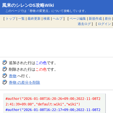
風来のシレンDS攻略Wiki
このページでは「巻物 の変更点」について攻略しています。
[
トップ
|
一覧
|
最終更新
|
検索
|
ヘルプ
] [
ページ編集
|
新規作成
|
差分
|
過去ログ
] [
ログイン
]
追加された行は
この色
です。
削除された行は
この色
です。
巻物
へ行く。
巻物 の差分を削除
#author("2026-01-08T16:20:26+09:00;2022-11-08T2
2:41:39+09:00","default:wiki","wiki")
#author("2026-01-08T16:22:17+09:00;2022-11-08T2