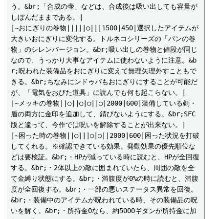
う。&br;「合成の壷」などは、合成後は吸い出しても容量が
しぼんだままである。|

|~おにぎりの巻物|||||○|||1500|450|選択したアイテムが
大きいおにぎりに変化する。トルネコシリーズの「パンの巻
物」のシレンバージョン。&br;吸い出しの巻物と値段が同じ
なので、うっかり大事なアイテムに使わないように注意。&b
r;呪われた装備品をおにぎりに変えて無理矢理外すこともで
きる。&br;ちなみにンドゥバもおにぎりにすることが可能だ
が、「電気をおびた道具」に読んでも何も起こらない。|

|~メッキの巻物||○||○|○||○|2000|600|装備している剣・
盾の両方に金印を追加して、錆びないようにする。&br;SFC
版と違って、今作では呪いを解除することが出来ない。|

|~困った時の巻物||○|||○|○||2000|600|困った状況を打破
してくれる。※確認できている効果。発動効果の優先順位な
どは要検証。&br;・HPが減っている時に読むと、HPが全回復
する。&br;・2体以上の敵に囲まれていたら、周囲の敵を全
て金縛り状態にする。&br;・満腹度が0%の時に読むと、満腹
度が全回復する。&br;・一部の悪いステータス異常を回復。
&br;・装備中のアイテムが呪われている時、その装備品の呪
いを解く。&br;・所持金0なら、約5000ギタンが所持金に加