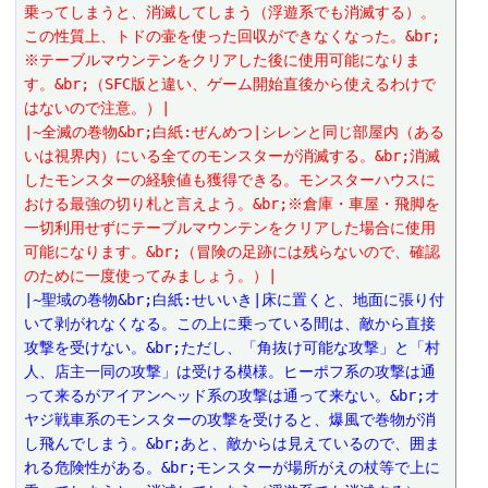
乗ってしまうと、消滅してしまう（浮遊系でも消滅する）。
この性質上、トドの壷を使った回収ができなくなった。&br;
※テーブルマウンテンをクリアした後に使用可能になりま
す。&br;（SFC版と違い、ゲーム開始直後から使えるわけで
はないので注意。）|
|~全滅の巻物&br;白紙:ぜんめつ|シレンと同じ部屋内（ある
いは視界内）にいる全てのモンスターが消滅する。&br;消滅
したモンスターの経験値も獲得できる。モンスターハウスに
おける最強の切り札と言えよう。&br;※倉庫・車屋・飛脚を
一切利用せずにテーブルマウンテンをクリアした場合に使用
可能になります。&br;（冒険の足跡には残らないので、確認
のために一度使ってみましょう。）|
|~聖域の巻物&br;白紙:せいいき|床に置くと、地面に張り付
いて剥がれなくなる。この上に乗っている間は、敵から直接
攻撃を受けない。&br;ただし、「角抜け可能な攻撃」と「村
人、店主一同の攻撃」は受ける模様。ヒーポフ系の攻撃は通
って来るがアイアンヘッド系の攻撃は通って来ない。&br;オ
ヤジ戦車系のモンスターの攻撃を受けると、爆風で巻物が消
し飛んでしまう。&br;あと、敵からは見えているので、囲ま
れる危険性がある。&br;モンスターが場所がえの杖等で上に