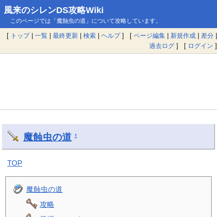
風来のシレンDS攻略Wiki
このページでは「魔蝕虫の道」について攻略しています。
[
トップ
|
一覧
|
最終更新
|
検索
|
ヘルプ
] [
ページ編集
|
新規作成
|
差分
|
過去ログ
] [
ログイン
]
魔蝕虫の道
†
TOP
魔蝕虫の道
攻略