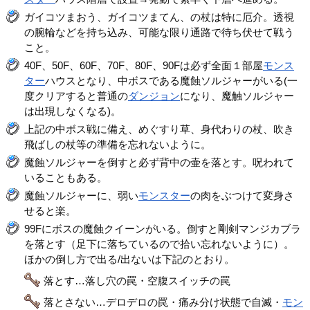
ガイコツまおう、ガイコツまてん、の杖は特に厄介。透視
の腕輪などを持ち込み、可能な限り通路で待ち伏せて戦う
こと。
40F、50F、60F、70F、80F、90Fは必ず全面１部屋
モンス
ター
ハウスとなり、中ボスである魔蝕ソルジャーがいる(一
度クリアすると普通の
ダンジョン
になり、魔触ソルジャー
は出現しなくなる)。
上記の中ボス戦に備え、めぐすり草、身代わりの杖、吹き
飛ばしの杖等の準備を忘れないように。
魔蝕ソルジャーを倒すと必ず背中の壷を落とす。呪われて
いることもある。
魔蝕ソルジャーに、弱い
モンスター
の肉をぶつけて変身さ
せると楽。
99Fにボスの魔蝕クイーンがいる。倒すと剛剣マンジカブラ
を落とす（足下に落ちているので拾い忘れないように）。
ほかの倒し方で出る/出ないは下記のとおり。
落とす…落し穴の罠・空腹スイッチの罠
落とさない…デロデロの罠・痛み分け状態で自滅・
モン