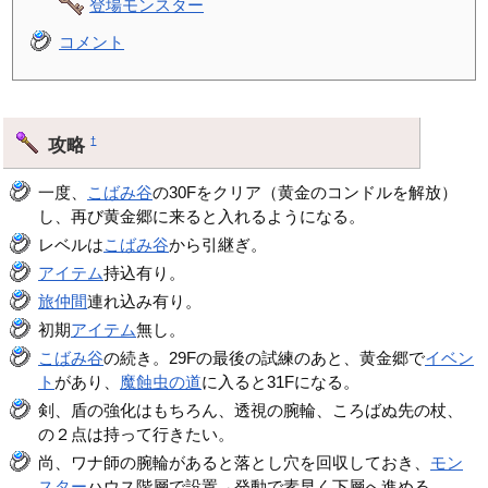
登場モンスター
コメント
攻略
†
一度、
こばみ谷
の30Fをクリア（黄金のコンドルを解放）
し、再び黄金郷に来ると入れるようになる。
レベルは
こばみ谷
から引継ぎ。
アイテム
持込有り。
旅仲間
連れ込み有り。
初期
アイテム
無し。
こばみ谷
の続き。29Fの最後の試練のあと、黄金郷で
イベン
ト
があり、
魔蝕虫の道
に入ると31Fになる。
剣、盾の強化はもちろん、透視の腕輪、ころばぬ先の杖、
の２点は持って行きたい。
尚、ワナ師の腕輪があると落とし穴を回収しておき、
モン
スター
ハウス階層で設置→発動で素早く下層へ進める。