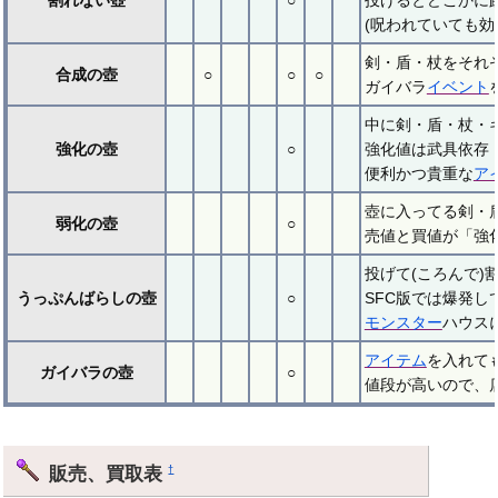
(呪われていても
剣・盾・杖をそれ
合成の壺
○
○
○
ガイバラ
イベント
中に剣・盾・杖・
強化の壺
○
強化値は武具依存（
便利かつ貴重な
ア
壺に入ってる剣・
弱化の壺
○
売値と買値が「強
投げて(ころんで
うっぷんばらしの壺
○
SFC版では爆発し
モンスター
ハウス
アイテム
を入れて
ガイバラの壺
○
値段が高いので、
販売、買取表
†