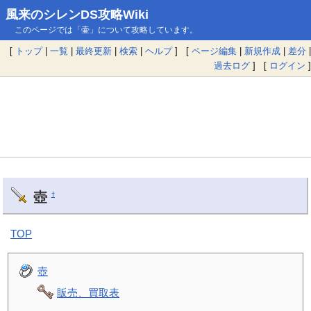
風来のシレンDS攻略Wiki
このページでは「壷」について攻略しています。
[
トップ
|
一覧
|
最終更新
|
検索
|
ヘルプ
] [
ページ編集
|
新規作成
|
差分
|
過去ログ
] [
ログイン
]
壺
†
TOP
壺
販売、買取表