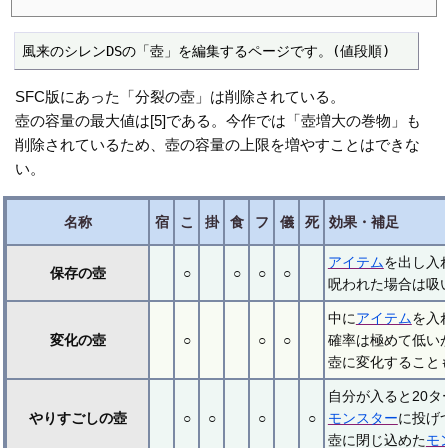
風来のシレンDSの「壺」を編集するページです。(値段順)
SFC版にあった「分裂の壺」は削除されている。
壺の容量の最大値は[5]である。今作では「壺増大の巻物」も
削除されているため、壺の容量の上限を増やすことはできな
い。
名称
宿
こ
掛
食
フ
儀
死
効果・補足
アイテム
を出し入
保存の壺
○
○
○
○
呪われた場合は吸
中に
アイテム
を入
変化の壺
○
○
○
確率は極めて低い
壺に変化することも
自分が入ると20
やりすごしの壺
○
○
○
○
モンスター
に投げ
壺に閉じ込めた
モ