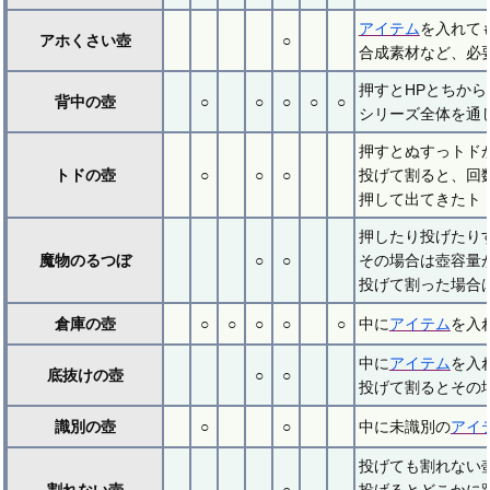
アイテム
を入れて
アホくさい壺
○
合成素材など、必
押すとHPとちから
背中の壺
○
○
○
○
○
シリーズ全体を通
押すとぬすっトド
トドの壺
○
○
○
投げて割ると、回
押して出てきたト
押したり投げたり
魔物のるつぼ
○
○
その場合は壺容量が
投げて割った場合は
倉庫の壺
○
○
○
○
○
中に
アイテム
を入
中に
アイテム
を入
底抜けの壺
○
○
投げて割るとその
識別の壺
○
○
中に未識別の
アイ
投げても割れない
割れない壺
○
投げるとどこかに