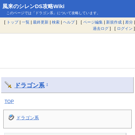
風来のシレンDS攻略Wiki
このページでは「ドラゴン系」について攻略しています。
[
トップ
|
一覧
|
最終更新
|
検索
|
ヘルプ
] [
ページ編集
|
新規作成
|
差分
|
過去ログ
] [
ログイン
]
ドラゴン系
†
TOP
ドラゴン系