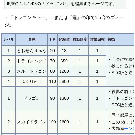
風来のシレンDSの「ドラゴン系」を編集するページです。
・「ドラゴンキラー」、または『竜』の印で1.5倍のダメー
ジ。
レベル
名称
HP
経験値
移動速度
攻撃回数
特徴
1
とおせんりゅう
20
18
1
1
・自身に後続
2
ドラゴンヘッド
70
650
1
1
・挟まれると
3
スルードラゴン
80
1200
1
1
・SFC版と違
4
ふくりゅう
110
3800
1
1
・視界の範囲
1
ドラゴン
90
1300
1
1
・「ドラゴン
・SFC版と
・同じ部屋に
2
スカイドラゴン
100
2600
1
1
・この炎は（
・大部屋
モン