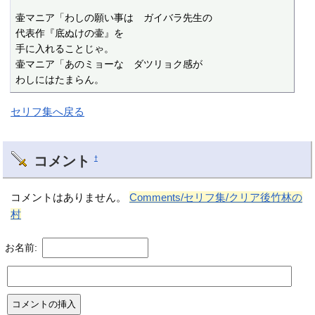
壷マニア「わしの願い事は　ガイバラ先生の

代表作『底ぬけの壷』を

手に入れることじゃ。

壷マニア「あのミョーな　ダツリョク感が

わしにはたまらん。
セリフ集へ戻る
コメント
†
コメントはありません。
Comments/セリフ集/クリア後竹林の
村
お名前: