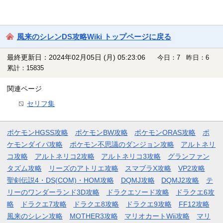
風来のシレンDS攻略Wiki トップページに戻る
最終更新日：2024年02月05日 (月) 05:23:06
今日：7 昨日：6
累計：15835
関連ページ
セリフ集
ポケモンHGSS攻略
ポケモンBW攻略
ポケモンORAS攻略
ポ
ケモンダイパ攻略
ポケモン不思議のダンジョン攻略
アルトネリ
コ攻略
アルトネリコ2攻略
アルトネリコ3攻略
グランファン
タズム攻略
リーズのアトリエ攻略
スマブラX攻略
VP2攻略
聖剣伝説4・DS(COM)・HOM攻略
DQMJ攻略
DQMJ2攻略
テ
リーのワンダーランド3D攻略
ドラクエソード攻略
ドラクエ6攻
略
ドラクエ7攻略
ドラクエ8攻略
ドラクエ9攻略
FF12攻略
風来のシレン攻略
MOTHER3攻略
マリオカートWii攻略
マリ