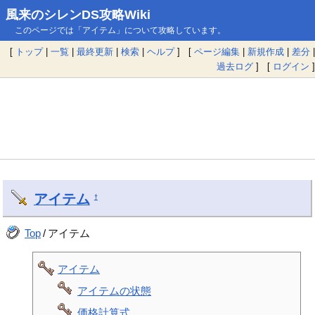
風来のシレンDS攻略Wiki
このページでは「アイテム」について攻略しています。
[
トップ
|
一覧
|
最終更新
|
検索
|
ヘルプ
] [
ページ編集
|
新規作成
|
差分
|
過去ログ
] [
ログイン
]
アイテム
†
Top
/
アイテム
アイテム
アイテムの状態
価格計算式