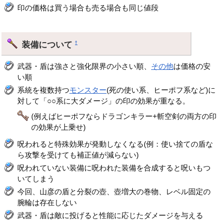
印の価格は買う場合も売る場合も同じ値段
装備について
†
武器・盾は強さと強化限界の小さい順、
その他
は価格の安
い順
系統を複数持つ
モンスター
(死の使い系、ヒーポフ系など)に
対して「○○系に大ダメージ」の印の効果が重なる。
(例えばヒーポフならドラゴンキラー+斬空剣の両方の印
の効果が上乗せ)
呪われると特殊効果が発動しなくなる(例：使い捨ての盾な
ら攻撃を受けても補正値が減らない)
呪われていない装備に呪われた装備を合成すると呪いもつ
いてしまう
今回、山彦の盾と分裂の壺、壺増大の巻物、レベル固定の
腕輪は存在しない
武器・盾は敵に投げると性能に応じたダメージを与える