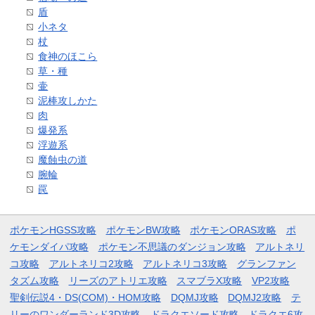
盾
小ネタ
杖
食神のほこら
草・種
壷
泥棒攻しかた
肉
爆発系
浮遊系
魔蝕虫の道
腕輪
罠
ポケモンHGSS攻略
ポケモンBW攻略
ポケモンORAS攻略
ポ
ケモンダイパ攻略
ポケモン不思議のダンジョン攻略
アルトネリ
コ攻略
アルトネリコ2攻略
アルトネリコ3攻略
グランファン
タズム攻略
リーズのアトリエ攻略
スマブラX攻略
VP2攻略
聖剣伝説4・DS(COM)・HOM攻略
DQMJ攻略
DQMJ2攻略
テ
リーのワンダーランド3D攻略
ドラクエソード攻略
ドラクエ6攻