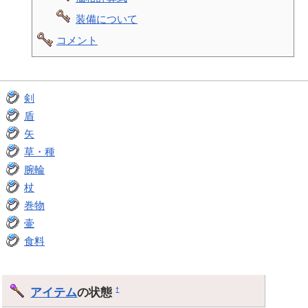
装備について
コメント
剣
盾
矢
草・種
腕輪
杖
巻物
壷
食料
アイテム
の状態
†