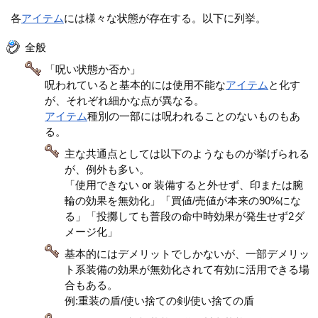
各
アイテム
には様々な状態が存在する。以下に列挙。
全般
「呪い状態か否か」
呪われていると基本的には使用不能な
アイテム
と化す
が、それぞれ細かな点が異なる。
アイテム
種別の一部には呪われることのないものもあ
る。
主な共通点としては以下のようなものが挙げられる
が、例外も多い。
「使用できない or 装備すると外せず、印または腕
輪の効果を無効化」「買値/売値が本来の90%にな
る」「投擲しても普段の命中時効果が発生せず2ダ
メージ化」
基本的にはデメリットでしかないが、一部デメリッ
ト系装備の効果が無効化されて有効に活用できる場
合もある。
例:重装の盾/使い捨ての剣/使い捨ての盾