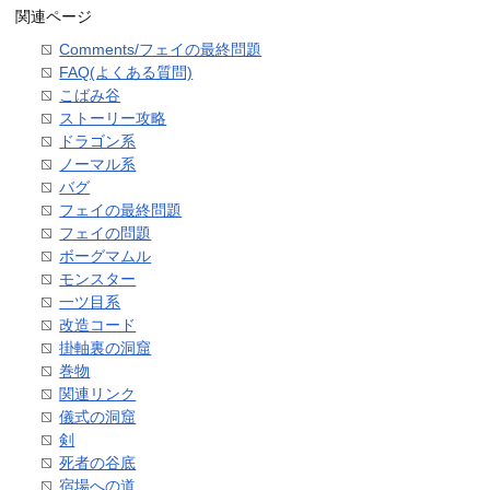
関連ページ
Comments/フェイの最終問題
FAQ(よくある質問)
こばみ谷
ストーリー攻略
ドラゴン系
ノーマル系
バグ
フェイの最終問題
フェイの問題
ボーグマムル
モンスター
一ツ目系
改造コード
掛軸裏の洞窟
巻物
関連リンク
儀式の洞窟
剣
死者の谷底
宿場への道