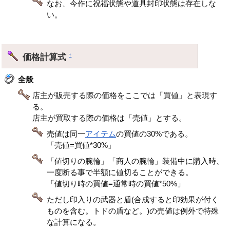
なお、今作に祝福状態や道具封印状態は存在しな
い。
価格計算式
†
全般
店主が販売する際の価格をここでは「買値」と表現す
る。
店主が買取する際の価格は「売値」とする。
売値は同一
アイテム
の買値の30%である。
「売値=買値*30%」
「値切りの腕輪」「商人の腕輪」装備中に購入時、
一度断る事で半額に値切ることができる。
「値切り時の買値=通常時の買値*50%」
ただし印入りの武器と盾(合成すると印効果が付く
ものを含む。トドの盾など。)の売値は例外で特殊
な計算になる。