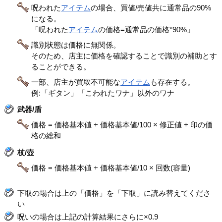
呪われた
アイテム
の場合、買値/売値共に通常品の90%
になる。
「呪われた
アイテム
の価格=通常品の価格*90%」
識別状態は価格に無関係。
そのため、店主に価格を確認することで識別の補助とす
ることができる。
一部、店主が買取不可能な
アイテム
も存在する。
例:「ギタン」「こわれたワナ」以外のワナ
武器/盾
価格 = 価格基本値 + 価格基本値/100 × 修正値 + 印の価
格の総和
杖/壺
価格 = 価格基本値 + 価格基本値/10 × 回数(容量)
下取の場合は上の「価格」を「下取」に読み替えてくださ
い
呪いの場合は上記の計算結果にさらに×0.9