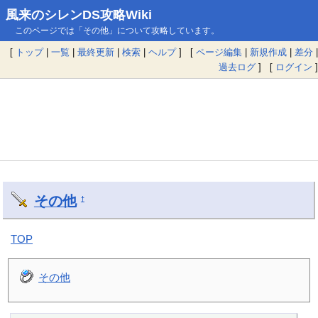
風来のシレンDS攻略Wiki
このページでは「その他」について攻略しています。
[
トップ
|
一覧
|
最終更新
|
検索
|
ヘルプ
] [
ページ編集
|
新規作成
|
差分
|
過去ログ
] [
ログイン
]
その他
†
TOP
その他