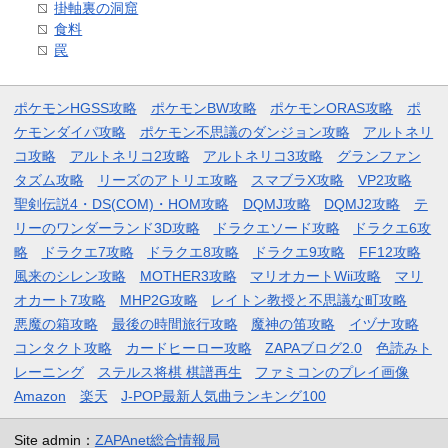
掛軸裏の洞窟
食料
罠
ポケモンHGSS攻略
ポケモンBW攻略
ポケモンORAS攻略
ポ
ケモンダイパ攻略
ポケモン不思議のダンジョン攻略
アルトネリ
コ攻略
アルトネリコ2攻略
アルトネリコ3攻略
グランファン
タズム攻略
リーズのアトリエ攻略
スマブラX攻略
VP2攻略
聖剣伝説4・DS(COM)・HOM攻略
DQMJ攻略
DQMJ2攻略
テ
リーのワンダーランド3D攻略
ドラクエソード攻略
ドラクエ6攻
略
ドラクエ7攻略
ドラクエ8攻略
ドラクエ9攻略
FF12攻略
風来のシレン攻略
MOTHER3攻略
マリオカートWii攻略
マリ
オカート7攻略
MHP2G攻略
レイトン教授と不思議な町攻略
悪魔の箱攻略
最後の時間旅行攻略
魔神の笛攻略
イヅナ攻略
コンタクト攻略
カードヒーロー攻略
ZAPAブログ2.0
色読みト
レーニング
ステルス将棋 棋譜再生
ファミコンのプレイ画像
Amazon
楽天
J-POP最新人気曲ランキング100
Site admin：
ZAPAnet総合情報局