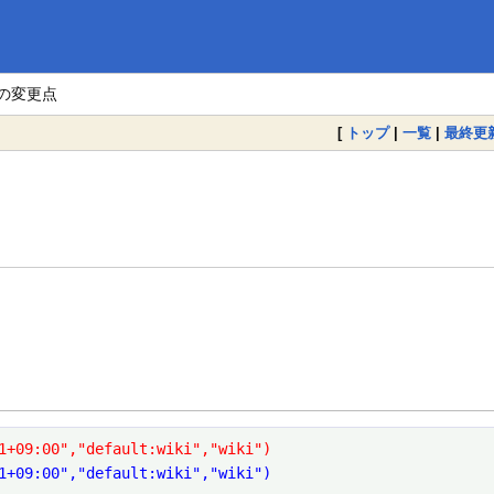
。
 の変更点
[
トップ
|
一覧
|
最終更
1+09:00","default:wiki","wiki")
1+09:00","default:wiki","wiki")