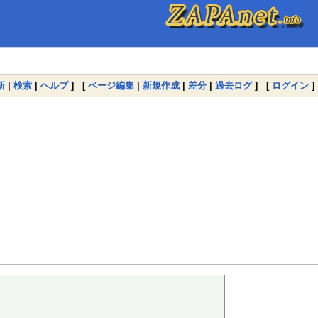
新
|
検索
|
ヘルプ
] [
ページ編集
|
新規作成
|
差分
|
過去ログ
] [
ログイン
]