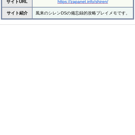
サイトURL
https://zapanet.info/shiren/
サイト紹介
風来のシレンDSの備忘録的攻略プレイメモです。