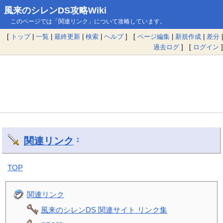
風来のシレンDS攻略Wiki
このページでは「関連リンク」について攻略しています。
[
トップ
|
一覧
|
最終更新
|
検索
|
ヘルプ
] [
ページ編集
|
新規作成
|
差分
|
過去ログ
] [
ログイン
]
関連リンク
†
TOP
関連リンク
風来のシレンDS 関連サイト リンク集