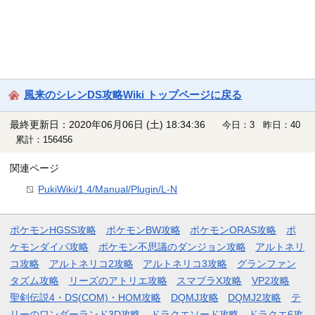
風来のシレンDS攻略Wiki トップページに戻る
最終更新日：2020年06月06日 (土) 18:34:36
今日：3 昨日：40
累計：156456
関連ページ
PukiWiki/1.4/Manual/Plugin/L-N
ポケモンHGSS攻略
ポケモンBW攻略
ポケモンORAS攻略
ポ
ケモンダイパ攻略
ポケモン不思議のダンジョン攻略
アルトネリ
コ攻略
アルトネリコ2攻略
アルトネリコ3攻略
グランファン
タズム攻略
リーズのアトリエ攻略
スマブラX攻略
VP2攻略
聖剣伝説4・DS(COM)・HOM攻略
DQMJ攻略
DQMJ2攻略
テ
リーのワンダーランド3D攻略
ドラクエソード攻略
ドラクエ6攻