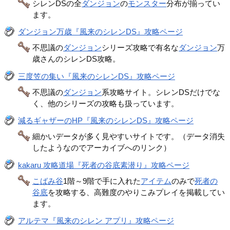
シレンDSの全
ダンジョン
の
モンスター
分布が揃ってい
ます。
ダンジョン万歳『風来のシレンDS』攻略ページ
不思議の
ダンジョン
シリーズ攻略で有名な
ダンジョン
万
歳さんのシレンDS攻略。
三度笠の集い『風来のシレンDS』攻略ページ
不思議の
ダンジョン
系攻略サイト。シレンDSだけでな
く、他のシリーズの攻略も扱っています。
減るギャザーのHP『風来のシレンDS』攻略ページ
細かいデータが多く見やすいサイトです。（データ消失
したようなのでアーカイブへのリンク）
kakaru 攻略道場『死者の谷底素潜り』攻略ページ
こばみ谷
1階～9階で手に入れた
アイテム
のみで
死者の
谷底
を攻略する、高難度のやりこみプレイを掲載してい
ます。
アルテマ『風来のシレン アプリ』攻略ページ