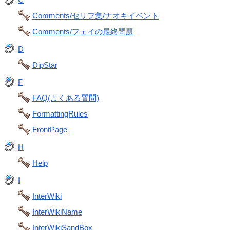
Comments/セリフ集/ナオキイベント
Comments/フェイの最終問題
D
DipStar
F
FAQ(よくある質問)
FormattingRules
FrontPage
H
Help
I
InterWiki
InterWikiName
InterWikiSandBox