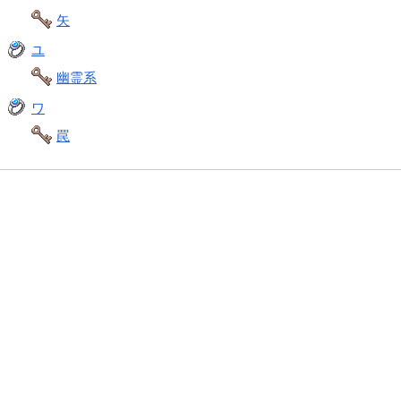
矢
ユ
幽霊系
ワ
罠