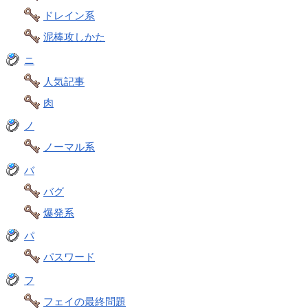
ドレイン系
泥棒攻しかた
ニ
人気記事
肉
ノ
ノーマル系
バ
バグ
爆発系
パ
パスワード
フ
フェイの最終問題