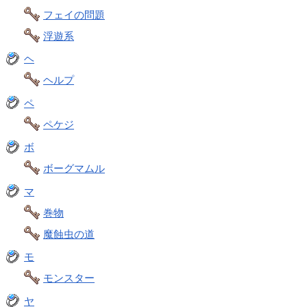
フェイの問題
浮遊系
ヘ
ヘルプ
ペ
ペケジ
ボ
ボーグマムル
マ
巻物
魔蝕虫の道
モ
モンスター
ヤ