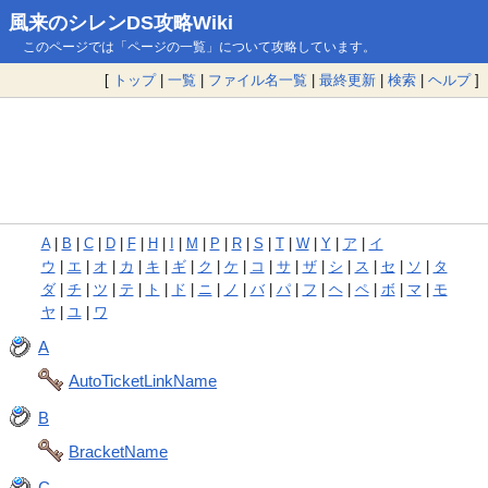
風来のシレンDS攻略Wiki
このページでは「ページの一覧」について攻略しています。
[
トップ
|
一覧
|
ファイル名一覧
|
最終更新
|
検索
|
ヘルプ
]
A
|
B
|
C
|
D
|
F
|
H
|
I
|
M
|
P
|
R
|
S
|
T
|
W
|
Y
|
ア
|
イ
ウ
|
エ
|
オ
|
カ
|
キ
|
ギ
|
ク
|
ケ
|
コ
|
サ
|
ザ
|
シ
|
ス
|
セ
|
ソ
|
タ
ダ
|
チ
|
ツ
|
テ
|
ト
|
ド
|
ニ
|
ノ
|
バ
|
パ
|
フ
|
ヘ
|
ペ
|
ボ
|
マ
|
モ
ヤ
|
ユ
|
ワ
A
AutoTicketLinkName
B
BracketName
C