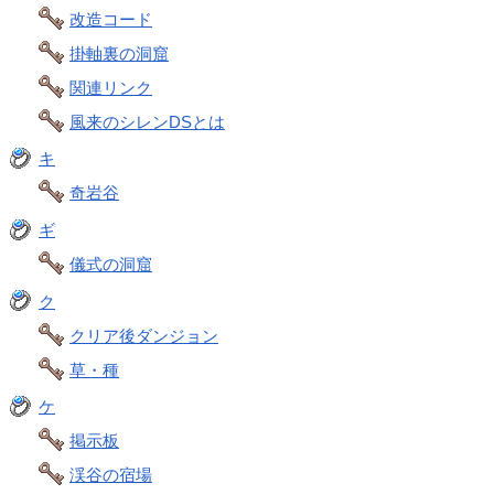
改造コード
掛軸裏の洞窟
関連リンク
風来のシレンDSとは
キ
奇岩谷
ギ
儀式の洞窟
ク
クリア後ダンジョン
草・種
ケ
掲示板
渓谷の宿場