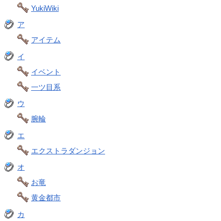
YukiWiki
ア
アイテム
イ
イベント
一ツ目系
ウ
腕輪
エ
エクストラダンジョン
オ
お竜
黄金都市
カ