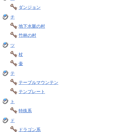
ダンジョン
チ
地下水脈の村
竹林の村
ツ
杖
壷
テ
テーブルマウンテン
テンプレート
ト
特殊系
ド
ドラゴン系